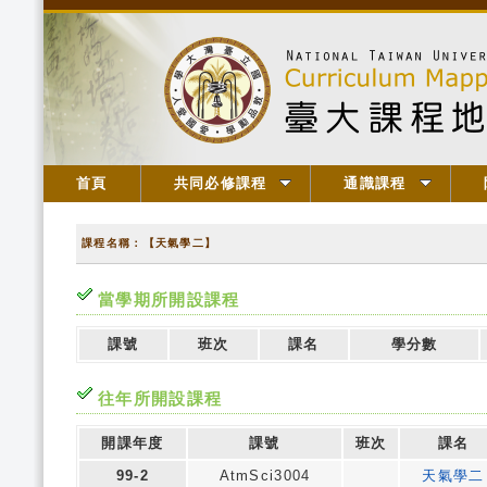
首頁
共同必修課程
通識課程
課程名稱：【天氣學二】
當學期所開設課程
課號
班次
課名
學分數
往年所開設課程
開課年度
課號
班次
課名
99-2
AtmSci3004
天氣學二