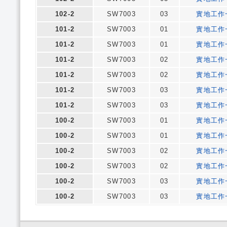
102-2
SW7003
03
實地工作
101-2
SW7003
01
實地工作
101-2
SW7003
01
實地工作
101-2
SW7003
02
實地工作
101-2
SW7003
02
實地工作
101-2
SW7003
03
實地工作
101-2
SW7003
03
實地工作
100-2
SW7003
01
實地工作
100-2
SW7003
01
實地工作
100-2
SW7003
02
實地工作
100-2
SW7003
02
實地工作
100-2
SW7003
03
實地工作
100-2
SW7003
03
實地工作