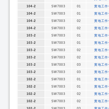
104-2
SW7003
01
實地工作
104-2
SW7003
01
實地工作
104-2
SW7003
02
實地工作
104-2
SW7003
02
實地工作
103-2
SW7003
01
實地工作
103-2
SW7003
01
實地工作
103-2
SW7003
02
實地工作
103-2
SW7003
02
實地工作
103-2
SW7003
03
實地工作
103-2
SW7003
03
實地工作
102-2
SW7003
01
實地工作
102-2
SW7003
01
實地工作
102-2
SW7003
02
實地工作
102-2
SW7003
02
實地工作
102-2
SW7003
03
實地工作