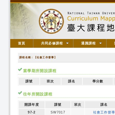
首頁
共同必修課程
通識課程
課程名稱：【社會工作督導】
當學期所開設課程
課號
班次
課名
學分數
往年所開設課程
開課年度
課號
班次
課名
97-2
SW7017
社會工作督