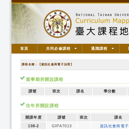
首頁
共同必修課程
通識課程
課程名稱：【資訊社會與電子治理】
當學期所開設課程
課號
班次
課名
學分數
往年所開設課程
開課年度
課號
班次
課名
108-2
GIPA7013
資訊社會與電子