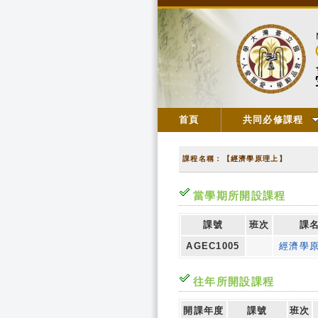
首頁
共同必修課程
課程名稱：【經濟學原理上】
當學期所開設課程
課號
班次
課
AGEC1005
經濟學
往年所開設課程
開課年度
課號
班次