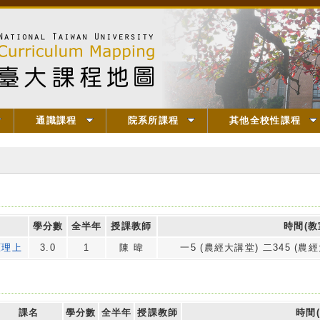
通識課程
院系所課程
其他全校性課程
名
學分數
全半年
授課教師
時間(教
原理上
3.0
1
陳 暐
一5 (農經大講堂) 二345 (農
課名
學分數
全半年
授課教師
時間(