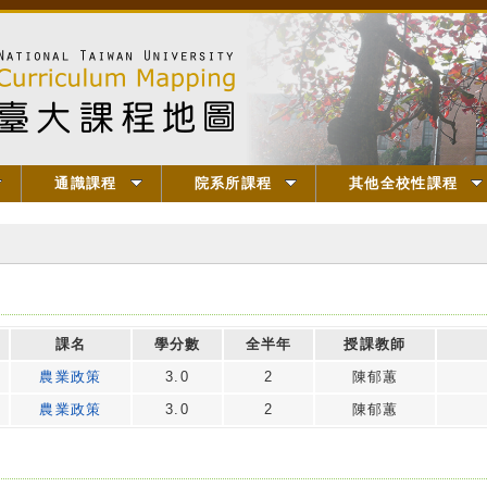
通識課程
院系所課程
其他全校性課程
課名
學分數
全半年
授課教師
農業政策
3.0
2
陳郁蕙
農業政策
3.0
2
陳郁蕙