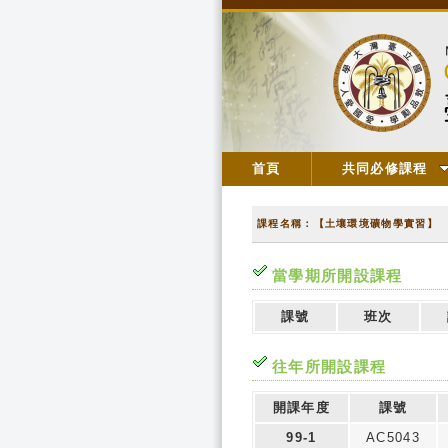
首頁
共同必修課程
課程名稱：【土壤環境礦物學實習】
當學期所開設課程
課號
班次
往年所開設課程
開課年度
課號
99-1
AC5043