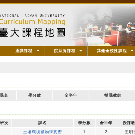
通識課程
院系所課程
其他全校性課程
課名
學分數
全半年
授課教師
班次
課名
學分數
全半年
授課
土壤環境礦物學實習
1
2
王明