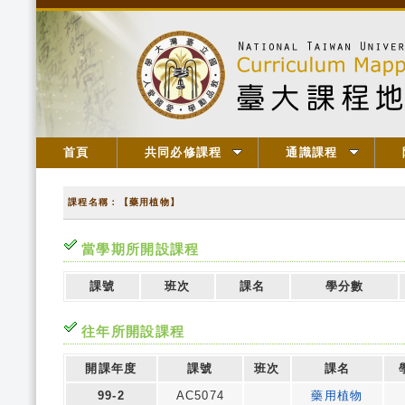
首頁
共同必修課程
通識課程
課程名稱：【藥用植物】
當學期所開設課程
課號
班次
課名
學分數
往年所開設課程
開課年度
課號
班次
課名
99-2
AC5074
藥用植物