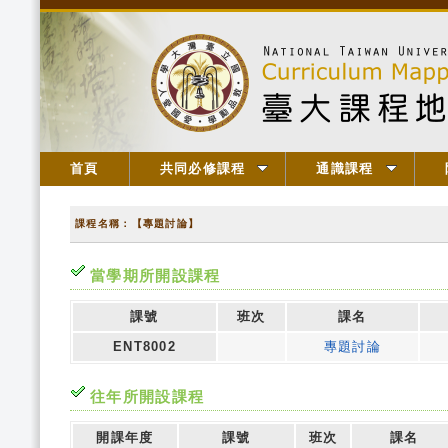
首頁
共同必修課程
通識課程
課程名稱：【專題討論】
當學期所開設課程
課號
班次
課名
ENT8002
專題討論
往年所開設課程
開課年度
課號
班次
課名