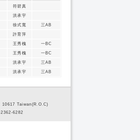
符碧真
洪承宇
徐式寬
三AB
許育萍
王秀槐
一BC
王秀槐
一BC
洪承宇
三AB
洪承宇
三AB
10617 Taiwan(R.O.C)
2362-6282