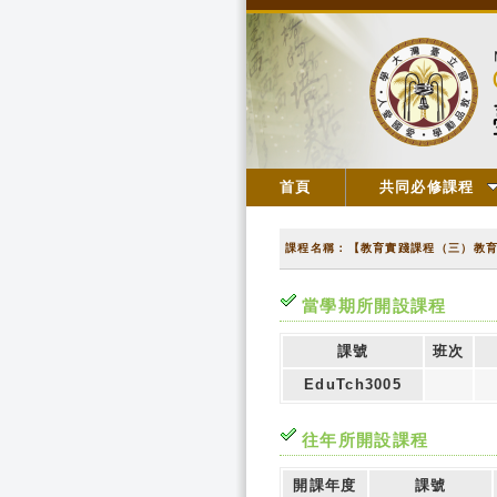
首頁
共同必修課程
課程名稱：【教育實踐課程（三）教
當學期所開設課程
課號
班次
EduTch3005
往年所開設課程
開課年度
課號