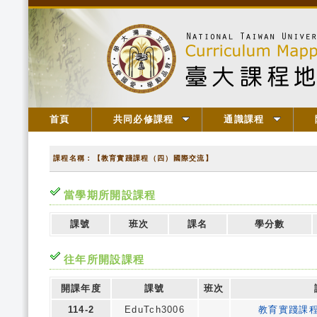
首頁
共同必修課程
通識課程
課程名稱：【教育實踐課程（四）國際交流】
當學期所開設課程
課號
班次
課名
學分數
往年所開設課程
開課年度
課號
班次
114-2
EduTch3006
教育實踐課