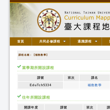
首頁
共同必修課程
通識課程
課程名稱：【補救教學】
當學期所開設課程
課號
班次
課名
EduTch5334
補救教學
往年所開設課程
開課年度
課號
班次