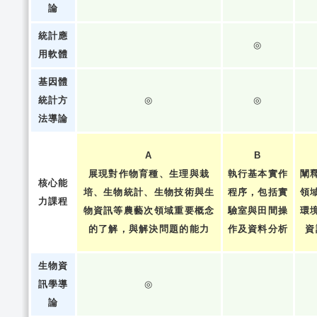
論
統計應
◎
用軟體
基因體
統計方
◎
◎
法導論
A
B
展現對作物育種、生理與栽
執行基本實作
闡
核心能
培、生物統計、生物技術與生
程序，包括實
領
力課程
物資訊等農藝次領域重要概念
驗室與田間操
環
的了解，與解決問題的能力
作及資料分析
資
生物資
訊學導
◎
論