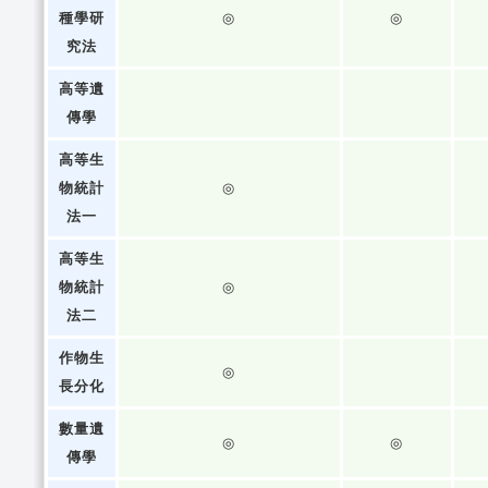
種學研
◎
◎
究法
高等遺
傳學
高等生
物統計
◎
法一
高等生
物統計
◎
法二
作物生
◎
長分化
數量遺
◎
◎
傳學