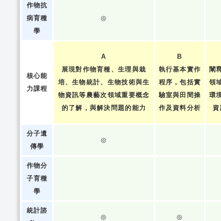
作物抗
病育種
◎
學
A
B
展現對作物育種、生理與栽
執行基本實作
闡
核心能
培、生物統計、生物技術與生
程序，包括實
領
力課程
物資訊等農藝次領域重要概念
驗室與田間操
環
的了解，與解決問題的能力
作及資料分析
資
分子遺
◎
傳學
作物分
子育種
學
統計諮
◎
◎