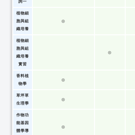
詢一
植物細
胞與組
◎
織培養
植物細
胞與組
◎
織培養
實習
香料植
◎
物學
草坪草
◎
生理學
作物功
能基因
◎
體學導