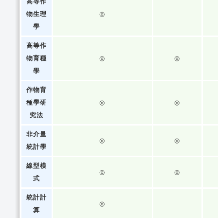
高等作
物生理
◎
學
高等作
物育種
◎
◎
學
作物育
種學研
◎
◎
究法
非介量
◎
◎
統計學
線型模
◎
◎
式
統計計
◎
算