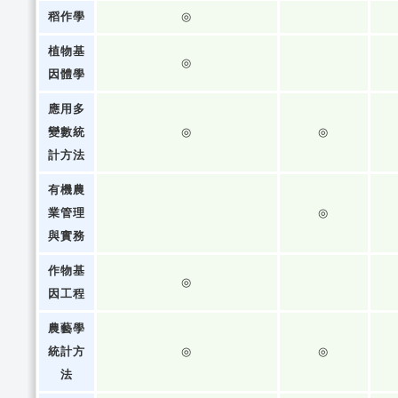
稻作學
◎
植物基
◎
因體學
應用多
變數統
◎
◎
計方法
有機農
業管理
◎
與實務
作物基
◎
因工程
農藝學
統計方
◎
◎
法