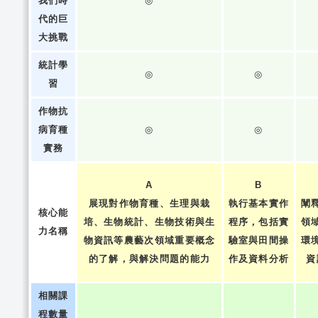
我們時
◎
代的巨
大挑戰
統計學
◎
◎
習
作物抗
病育種
◎
◎
實務
A
B
展現對作物育種、生理與栽
執行基本實作
闡
核心能
培、生物統計、生物技術與生
程序，包括實
領
力名稱
物資訊等農藝次領域重要概念
驗室與田間操
環
的了解，與解決問題的能力
作及資料分析
資
相關課
程數量