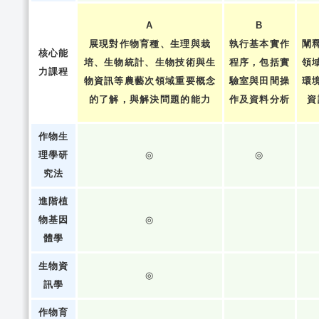
A
B
展現對作物育種、生理與栽
執行基本實作
闡
核心能
培、生物統計、生物技術與生
程序，包括實
領
力課程
物資訊等農藝次領域重要概念
驗室與田間操
環
的了解，與解決問題的能力
作及資料分析
資
作物生
理學研
◎
◎
究法
進階植
物基因
◎
體學
生物資
◎
訊學
作物育