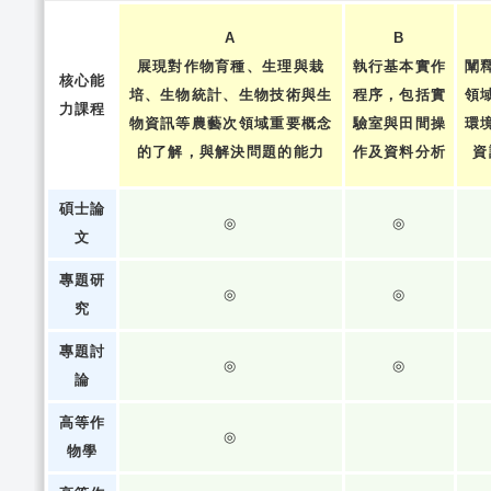
A
B
展現對作物育種、生理與栽
執行基本實作
闡
核心能
培、生物統計、生物技術與生
程序，包括實
領
力課程
物資訊等農藝次領域重要概念
驗室與田間操
環
的了解，與解決問題的能力
作及資料分析
資
碩士論
◎
◎
文
專題研
◎
◎
究
專題討
◎
◎
論
高等作
◎
物學