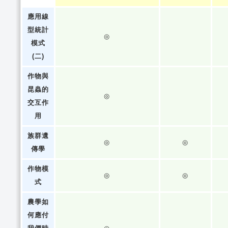
應用線
型統計
◎
模式
(二)
作物與
昆蟲的
◎
交互作
用
族群遺
◎
◎
傳學
作物模
◎
◎
式
農學如
何應付