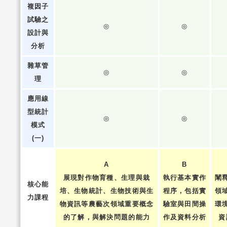
複因子
試驗之
◎
◎
設計與
分析
雜草管
◎
◎
理
應用線
型統計
◎
◎
模式
(一)
A
B
展現對作物育種、生理與栽
執行基本實作
闡
核心能
培、生物統計、生物技術與生
程序，包括實
領
力課程
物資訊等農藝次領域重要概念
驗室與田間操
環
的了解，與解決問題的能力
作及資料分析
資