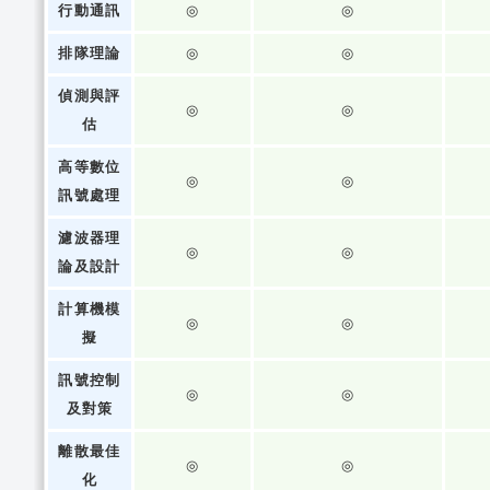
行動通訊
◎
◎
排隊理論
◎
◎
偵測與評
◎
◎
估
高等數位
◎
◎
訊號處理
濾波器理
◎
◎
論及設計
計算機模
◎
◎
擬
訊號控制
◎
◎
及對策
離散最佳
◎
◎
化