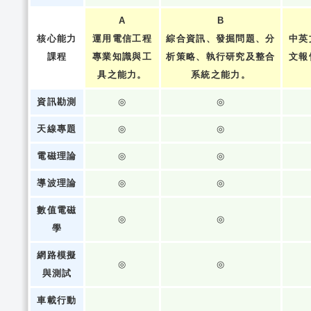
A
B
核心能力
運用電信工程
綜合資訊、發掘問題、分
中英
課程
專業知識與工
析策略、執行研究及整合
文報
具之能力。
系統之能力。
資訊勘測
◎
◎
天線專題
◎
◎
電磁理論
◎
◎
導波理論
◎
◎
數值電磁
◎
◎
學
網路模擬
◎
◎
與測試
車載行動