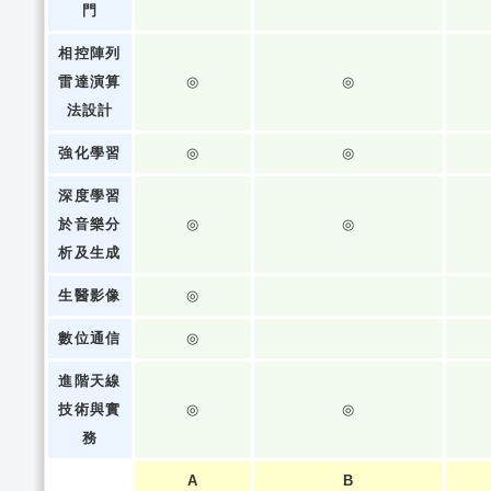
門
相控陣列
雷達演算
◎
◎
法設計
強化學習
◎
◎
深度學習
於音樂分
◎
◎
析及生成
生醫影像
◎
數位通信
◎
進階天線
技術與實
◎
◎
務
A
B