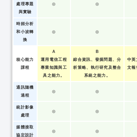
處理專題
◎
◎
與實驗
時頻分析
和小波轉
◎
◎
換
A
B
核心能力
運用電信工程
綜合資訊、發掘問題、分
中英
課程
專業知識與工
析策略、執行研究及整合
文報
具之能力。
系統之能力。
通訊隨機
◎
◎
過程
統計影像
◎
◎
處理
媒體接取
◎
◎
協定設計