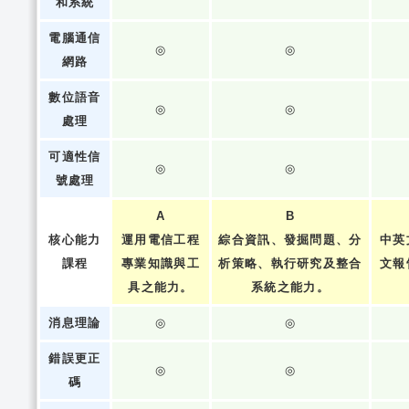
和系統
電腦通信
◎
◎
網路
數位語音
◎
◎
處理
可適性信
◎
◎
號處理
A
B
核心能力
運用電信工程
綜合資訊、發掘問題、分
中英
課程
專業知識與工
析策略、執行研究及整合
文報
具之能力。
系統之能力。
消息理論
◎
◎
錯誤更正
◎
◎
碼