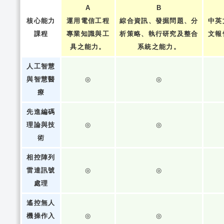
A
B
核心能力
運用電信工程
綜合資訊、發掘問題、分
中英
課程
專業知識與工
析策略、執行研究及整合
文報
具之能力。
系統之能力。
人工智慧
與智慧醫
◎
◎
療
先進編碼
理論與技
◎
◎
術
相控陣列
雷達訊號
◎
◎
處理
遙控無人
機操作入
◎
◎