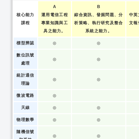
A
B
核心能力
運用電信工程
綜合資訊、發掘問題、分
中英
課程
專業知識與工
析策略、執行研究及整合
文報
具之能力。
系統之能力。
標型辨認
◎
◎
數位訊號
◎
◎
處理
統計通信
◎
◎
理論
微波電路
◎
天線
◎
◎
物理數學
◎
◎
隨機信號
◎
◎