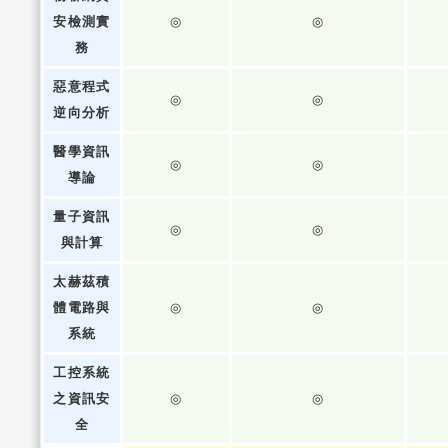
安檢測實
◎
◎
務
惡意程式
◎
◎
逆向分析
醫學資訊
◎
◎
導論
量子資訊
◎
◎
與計算
太赫茲積
體電路與
◎
◎
系統
工控系統
之資訊安
◎
◎
全