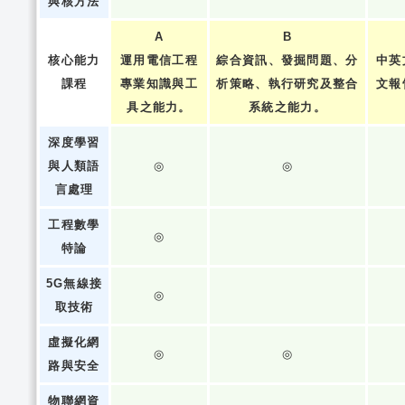
與核方法
A
B
核心能力
運用電信工程
綜合資訊、發掘問題、分
中英
課程
專業知識與工
析策略、執行研究及整合
文報
具之能力。
系統之能力。
深度學習
與人類語
◎
◎
言處理
工程數學
◎
特論
5G無線接
◎
取技術
虛擬化網
◎
◎
路與安全
物聯網資