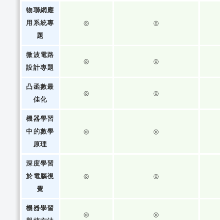
物聯網應
用系統專
◎
◎
題
微波電路
◎
◎
設計專題
凸函數最
◎
◎
佳化
機器學習
中的數學
◎
◎
原理
深度學習
於電腦視
◎
◎
覺
機器學習
◎
◎