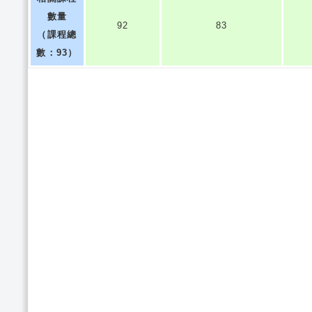
數量
92
83
（課程總
數：93）