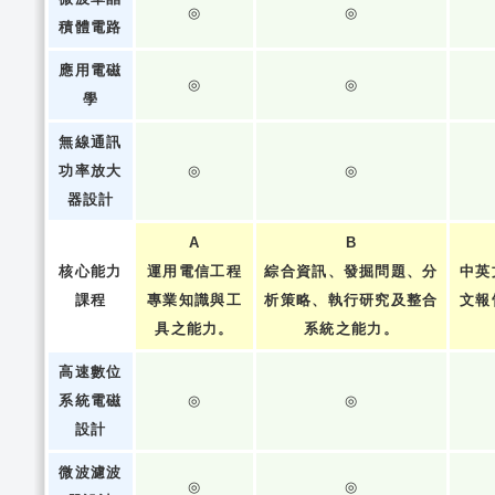
◎
◎
積體電路
應用電磁
◎
◎
學
無線通訊
功率放大
◎
◎
器設計
A
B
核心能力
運用電信工程
綜合資訊、發掘問題、分
中英
課程
專業知識與工
析策略、執行研究及整合
文報
具之能力。
系統之能力。
高速數位
系統電磁
◎
◎
設計
微波濾波
◎
◎