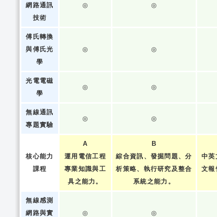
網路通訊
◎
◎
技術
傅氏轉換
與傅氏光
◎
◎
學
光電電磁
◎
◎
學
無線通訊
◎
◎
專題實驗
A
B
核心能力
運用電信工程
綜合資訊、發掘問題、分
中英
課程
專業知識與工
析策略、執行研究及整合
文報
具之能力。
系統之能力。
無線感測
網路與實
◎
◎