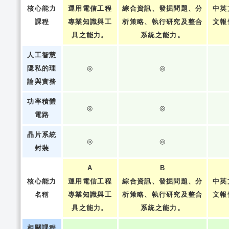
核心能力
運用電信工程
綜合資訊、發掘問題、分
中英
課程
專業知識與工
析策略、執行研究及整合
文報
具之能力。
系統之能力。
人工智慧
隱私的理
◎
◎
論與實務
功率積體
◎
◎
電路
晶片系統
◎
◎
封裝
A
B
核心能力
運用電信工程
綜合資訊、發掘問題、分
中英
名稱
專業知識與工
析策略、執行研究及整合
文報
具之能力。
系統之能力。
相關課程