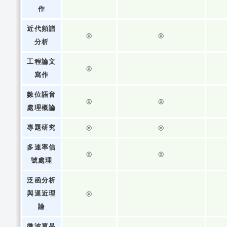
作
近代頻譜
◎
◎
分析
工程論文
◎
寫作
數位語音
◎
◎
處理概論
專題研究
◎
◎
多速率信
◎
◎
號處理
泛函分析
與逼近理
◎
論
微波單晶