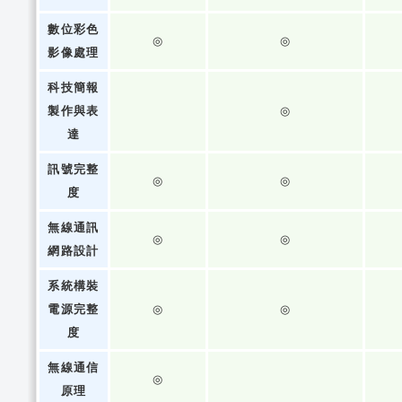
數位彩色
◎
◎
影像處理
科技簡報
製作與表
◎
達
訊號完整
◎
◎
度
無線通訊
◎
◎
網路設計
系統構裝
電源完整
◎
◎
度
無線通信
◎
原理