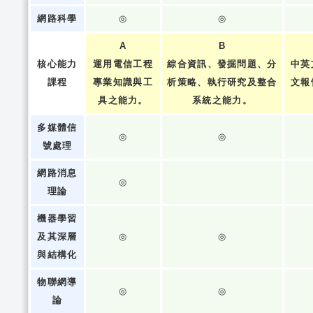
網路科學
◎
◎
A
B
核心能力
運用電信工程
綜合資訊、發掘問題、分
中英
課程
專業知識與工
析策略、執行研究及整合
文報
具之能力。
系統之能力。
多媒體信
◎
◎
號處理
網路消息
◎
理論
機器學習
及其深層
◎
◎
與結構化
物聯網導
◎
◎
論