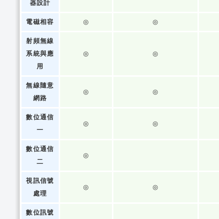
器設計
電磁相容
◎
◎
射頻無線
系統與應
◎
◎
用
無線隨意
◎
◎
網路
數位通信
◎
◎
一
數位通信
◎
二
視訊信號
◎
◎
處理
數位訊號