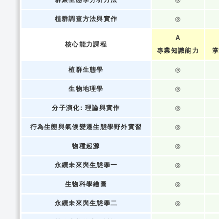
植群調查方法與實作
◎
A
核心能力課程
專業知識能力
掌
植群生態學
◎
生物地理學
◎
分子演化: 理論與實作
◎
行為生態與氣候變遷生態學野外實習
◎
物種起源
◎
永續未來與生態學一
◎
生物科學繪圖
◎
永續未來與生態學二
◎