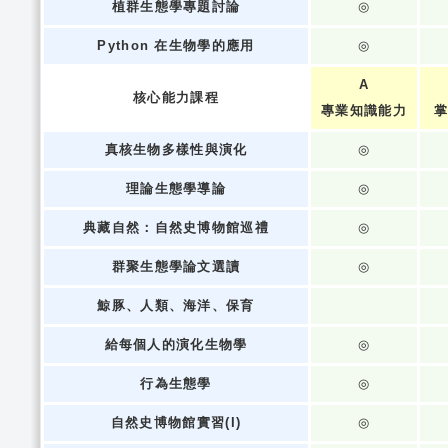
植群生態學專題討論
◎
Python 在生物學的應用
◎
A
核心能力課程
專業知識能力
掌
真核生物多樣性與演化
◎
理論生態學導論
◎
典藏自然：自然史博物館巡禮
◎
群聚生態學論文選讀
◎
鯨豚、人類、海洋、保育
給每個人的演化生物學
◎
行為生態學
◎
自然史博物館實習(I)
◎