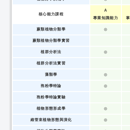
A
核心能力課程
專業知識能力
掌
蕨類植物分類學
◎
蕨類植物分類學實習
植群分析法
◎
植群分析法實習
藻類學
◎
孢粉學特論
◎
孢粉學特論實驗
植物形態形成學
◎
維管束植物形態與演化
◎