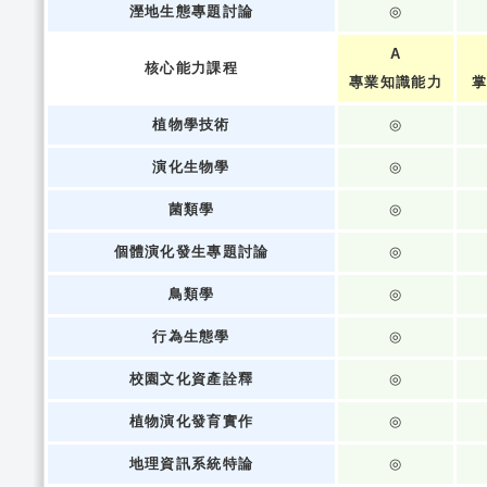
溼地生態專題討論
◎
A
核心能力課程
專業知識能力
掌
植物學技術
◎
演化生物學
◎
菌類學
◎
個體演化發生專題討論
◎
鳥類學
◎
行為生態學
◎
校園文化資產詮釋
◎
植物演化發育實作
◎
地理資訊系統特論
◎