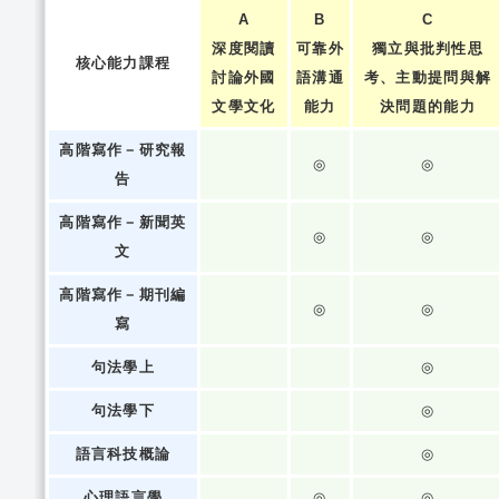
A
B
C
深度閱讀
可靠外
獨立與批判性思
核心能力課程
討論外國
語溝通
考、主動提問與解
文學文化
能力
決問題的能力
高階寫作－研究報
◎
◎
告
高階寫作－新聞英
◎
◎
文
高階寫作－期刊編
◎
◎
寫
句法學上
◎
句法學下
◎
語言科技概論
◎
心理語言學
◎
◎