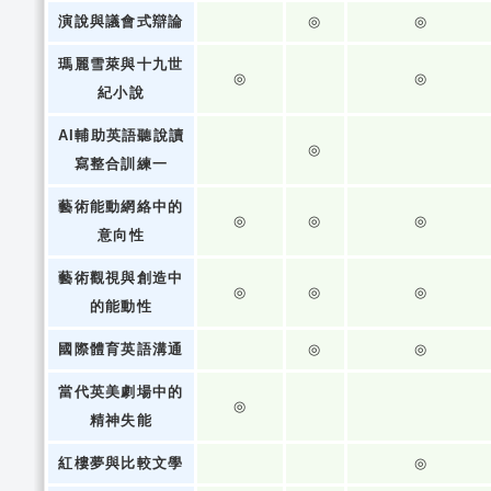
演說與議會式辯論
◎
◎
瑪麗雪萊與十九世
◎
◎
紀小說
AI輔助英語聽說讀
◎
寫整合訓練一
藝術能動網絡中的
◎
◎
◎
意向性
藝術觀視與創造中
◎
◎
◎
的能動性
國際體育英語溝通
◎
◎
當代英美劇場中的
◎
精神失能
紅樓夢與比較文學
◎