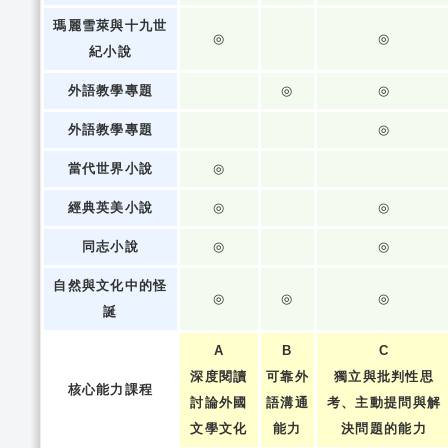
瑪麗雪萊與十九世
◎
◎
紀小說
外語教學專題
◎
◎
外語教學專題
◎
當代世界小說
◎
經典英美小說
◎
◎
同志小說
◎
◎
自然與文化中的怪
◎
◎
◎
誕
A
B
C
深度閱讀
可靠外
獨立與批判性思
核心能力課程
討論外國
語溝通
考、主動提問與解
文學文化
能力
決問題的能力