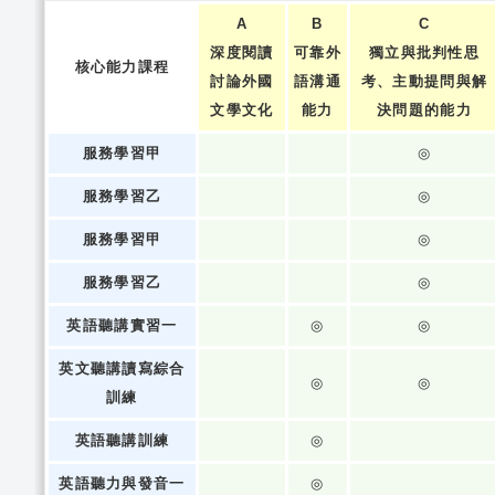
A
B
C
深度閱讀
可靠外
獨立與批判性思
核心能力課程
討論外國
語溝通
考、主動提問與解
文學文化
能力
決問題的能力
服務學習甲
◎
服務學習乙
◎
服務學習甲
◎
服務學習乙
◎
英語聽講實習一
◎
◎
英文聽講讀寫綜合
◎
◎
訓練
英語聽講訓練
◎
英語聽力與發音一
◎