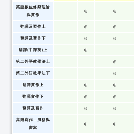
英語數位修辭理論
◎
◎
與實作
翻譯及習作上
◎
◎
翻譯及習作下
◎
◎
翻譯(中譯英)上
◎
第二外語教學法上
◎
第二外語教學法下
◎
翻譯實作上
◎
◎
翻譯實作下
◎
◎
翻譯及習作
◎
◎
高階寫作－風格與
◎
◎
書寫