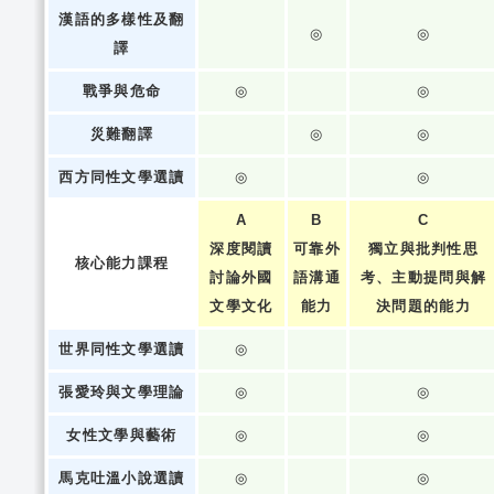
漢語的多樣性及翻
◎
◎
譯
戰爭與危命
◎
◎
災難翻譯
◎
◎
西方同性文學選讀
◎
◎
A
B
C
深度閱讀
可靠外
獨立與批判性思
核心能力課程
討論外國
語溝通
考、主動提問與解
文學文化
能力
決問題的能力
世界同性文學選讀
◎
張愛玲與文學理論
◎
◎
女性文學與藝術
◎
◎
馬克吐溫小說選讀
◎
◎