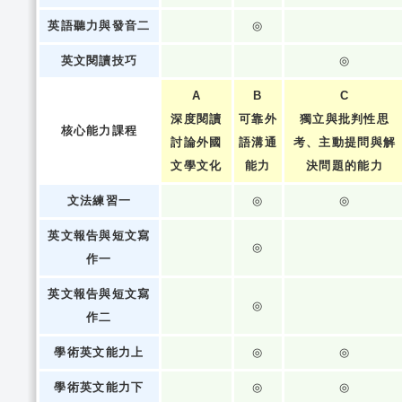
英語聽力與發音二
◎
英文閱讀技巧
◎
A
B
C
深度閱讀
可靠外
獨立與批判性思
核心能力課程
討論外國
語溝通
考、主動提問與解
文學文化
能力
決問題的能力
文法練習一
◎
◎
英文報告與短文寫
◎
作一
英文報告與短文寫
◎
作二
學術英文能力上
◎
◎
學術英文能力下
◎
◎