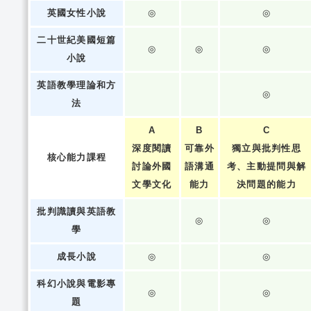
英國女性小說
◎
◎
二十世紀美國短篇
◎
◎
◎
小說
英語教學理論和方
◎
法
A
B
C
深度閱讀
可靠外
獨立與批判性思
核心能力課程
討論外國
語溝通
考、主動提問與解
文學文化
能力
決問題的能力
批判識讀與英語教
◎
◎
學
成長小說
◎
◎
科幻小說與電影專
◎
◎
題