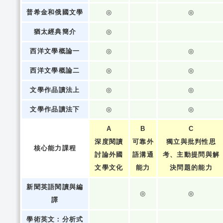
普希金和俄國文學
◎
◎
猶太經典簡介
◎
西洋文學概論一
◎
◎
西洋文學概論二
◎
◎
文學作品讀法上
◎
◎
文學作品讀法下
◎
◎
A
B
C
深度閱讀
可靠外
獨立與批判性思
核心能力課程
討論外國
語溝通
考、主動提問與解
文學文化
能力
決問題的能力
新聞英語閱讀與編
◎
◎
譯
學術英文：分析式