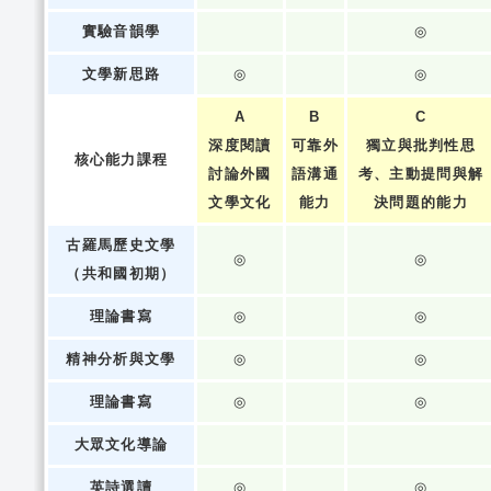
實驗音韻學
◎
文學新思路
◎
◎
A
B
C
深度閱讀
可靠外
獨立與批判性思
核心能力課程
討論外國
語溝通
考、主動提問與解
文學文化
能力
決問題的能力
古羅馬歷史文學
◎
◎
（共和國初期）
理論書寫
◎
◎
精神分析與文學
◎
◎
理論書寫
◎
◎
大眾文化導論
英詩選讀
◎
◎