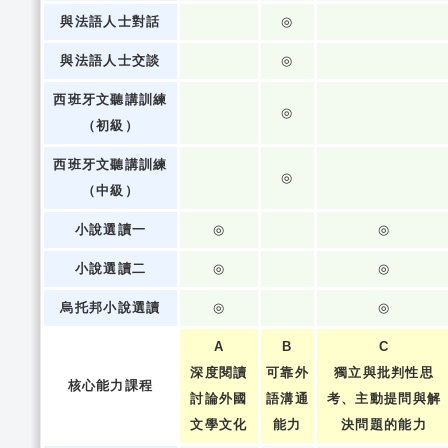
與法語人士對話
◎
與法語人士交談
◎
西班牙文聽講訓練
◎
（初級）
西班牙文聽講訓練
◎
（中級）
小說選讀一
◎
◎
小說選讀二
◎
◎
烏托邦小說選讀
◎
◎
A
B
C
深度閱讀
可靠外
獨立與批判性思
核心能力課程
討論外國
語溝通
考、主動提問與解
文學文化
能力
決問題的能力