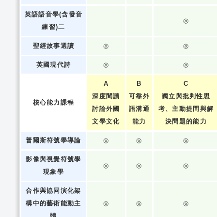
英語語音學(含發音
◎
練習)二
聖經故事選讀
◎
◎
英國現代詩
◎
◎
A
B
C
深度閱讀
可靠外
獨立與批判性思
核心能力課程
討論外國
語溝通
考、主動提問與解
文學文化
能力
決問題的能力
普爾斯符號學導論
◎
◎
◎
影像與視覺符號學
◎
◎
◎
現象學
合作與協同演化架
構中的藝術能動主
◎
◎
◎
體