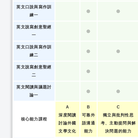
英文口說與寫作訓
◎
◎
練一
英文說寫創意聖經
◎
一
英文口說與寫作訓
◎
◎
練二
英文說寫創意聖經
◎
二
英文閱讀與議題討
◎
◎
論一
A
B
C
深度閱讀
可靠外
獨立與批判性思
核心能力課程
討論外國
語溝通
考、主動提問與解
文學文化
能力
決問題的能力