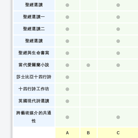
聖經選讀
◎
◎
聖經選讀一
◎
◎
聖經選讀二
◎
◎
聖經選讀
◎
◎
聖經與生命書寫
◎
◎
當代愛爾蘭小說
◎
◎
◎
莎士比亞十四行詩
◎
十四行詩工作坊
◎
英國現代詩選讀
◎
跨藝術媒介的共通
◎
◎
性
A
B
C