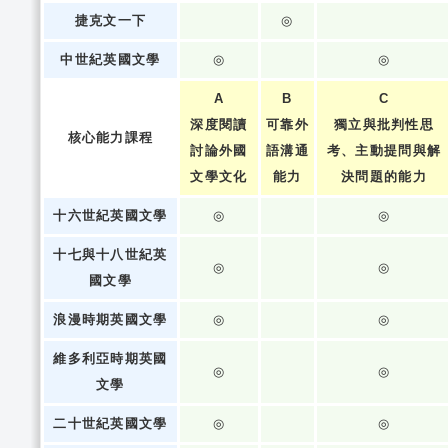
捷克文一下
◎
中世紀英國文學
◎
◎
A
B
C
深度閱讀
可靠外
獨立與批判性思
核心能力課程
討論外國
語溝通
考、主動提問與解
文學文化
能力
決問題的能力
十六世紀英國文學
◎
◎
十七與十八世紀英
◎
◎
國文學
浪漫時期英國文學
◎
◎
維多利亞時期英國
◎
◎
文學
二十世紀英國文學
◎
◎