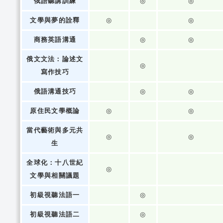
俄語聽講訓練
◎
◎
文學與夢的詮釋
◎
◎
商務英語溝通
◎
◎
俄文文法：論述文
◎
寫作技巧
俄語溝通技巧
◎
◎
原住民文學概論
◎
◎
當代藝術與多元共
◎
◎
生
全球化：十八世紀
◎
文學與相關議題
初級視聽法語一
◎
初級視聽法語二
◎