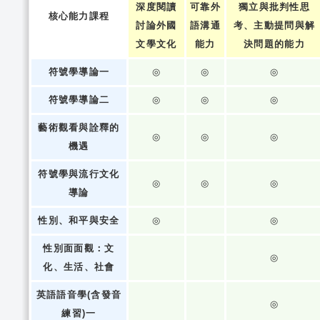
深度閱讀
可靠外
獨立與批判性思
核心能力課程
討論外國
語溝通
考、主動提問與解
文學文化
能力
決問題的能力
符號學導論一
◎
◎
◎
符號學導論二
◎
◎
◎
藝術觀看與詮釋的
◎
◎
◎
機遇
符號學與流行文化
◎
◎
◎
導論
性別、和平與安全
◎
◎
性別面面觀：文
◎
化、生活、社會
英語語音學(含發音
◎
練習)一