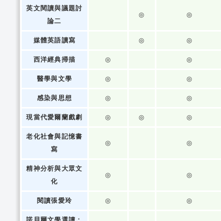
英文閱讀與議題討
◎
◎
論二
媒體英語讀寫
◎
◎
西洋經典掃描
◎
◎
醫學與文學
◎
◎
感染與思想
◎
◎
現當代愛爾蘭戲劇
◎
◎
◎
老化社會與記憶書
◎
◎
寫
精神分析與大眾文
◎
◎
化
閱讀張愛玲
◎
◎
諾貝爾文學選讀：