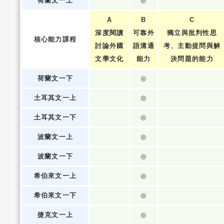
荷蘭文一上
◎
A
B
C
深度閱讀
可靠外
獨立與批判性思
核心能力課程
討論外國
語溝通
考、主動提問與解
文學文化
能力
決問題的能力
荷蘭文一下
◎
土耳其文一上
◎
土耳其文一下
◎
波蘭文一上
◎
波蘭文一下
◎
希伯來文一上
◎
希伯來文一下
◎
捷克文一上
◎