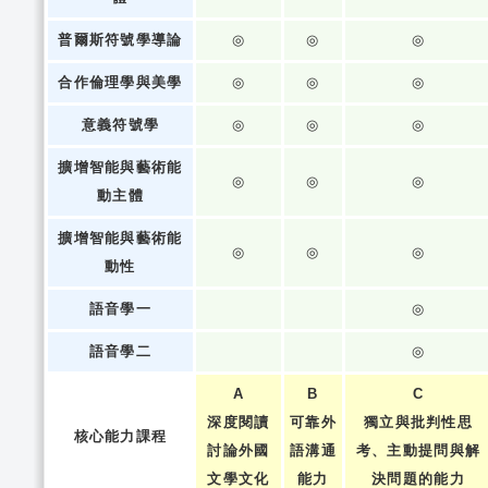
普爾斯符號學導論
◎
◎
◎
合作倫理學與美學
◎
◎
◎
意義符號學
◎
◎
◎
擴增智能與藝術能
◎
◎
◎
動主體
擴增智能與藝術能
◎
◎
◎
動性
語音學一
◎
語音學二
◎
A
B
C
深度閱讀
可靠外
獨立與批判性思
核心能力課程
討論外國
語溝通
考、主動提問與解
文學文化
能力
決問題的能力