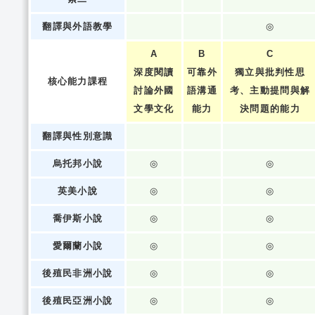
翻譯與外語教學
◎
A
B
C
深度閱讀
可靠外
獨立與批判性思
核心能力課程
討論外國
語溝通
考、主動提問與解
文學文化
能力
決問題的能力
翻譯與性別意識
烏托邦小說
◎
◎
英美小說
◎
◎
喬伊斯小說
◎
◎
愛爾蘭小說
◎
◎
後殖民非洲小說
◎
◎
後殖民亞洲小說
◎
◎