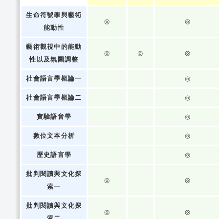
生命符號學與藝術
◎
◎
能動性
藝術觀視中的能動
◎
◎
◎
性以及氛圍調整
社會語言學概論一
◎
社會語言學概論二
◎
實驗語音學
◎
數位文本分析
◎
歷史語言學
◎
批判閱讀與文化探
◎
◎
索一
批判閱讀與文化探
◎
◎
索二