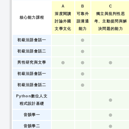
A
B
C
深度閱讀
可靠外
獨立與批判性思
核心能力課程
討論外國
語溝通
考、主動提問與解
文學文化
能力
決問題的能力
初級法語會話一
◎
初級法語會話二
◎
男性研究與文學
◎
◎
◎
初級法語會話一
◎
初級法語會話二
◎
Python數位人文
◎
程式設計基礎
音韻學一
◎
音韻學二
◎