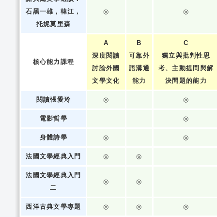
石黑一雄，韓江，
◎
◎
托妮莫里森
A
B
C
深度閱讀
可靠外
獨立與批判性思
核心能力課程
討論外國
語溝通
考、主動提問與解
文學文化
能力
決問題的能力
閱讀張愛玲
◎
◎
電影哲學
◎
身體詩學
◎
◎
法國文學經典入門
◎
◎
法國文學經典入門
◎
◎
二
西洋古典文學專題
◎
◎
◎