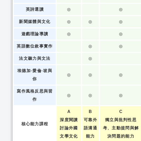
英詩選讀
◎
◎
新聞媒體與文化
◎
◎
◎
遊戲理論導讀
◎
◎
英語數位敘事實作
◎
◎
法文聽力與文法
◎
埃德加·愛倫·坡與
◎
◎
◎
你
寫作風格反思與習
◎
◎
◎
作
A
B
C
深度閱讀
可靠外
獨立與批判性思
核心能力課程
討論外國
語溝通
考、主動提問與解
文學文化
能力
決問題的能力