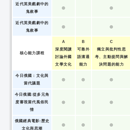
近代英美戲劇中的
◎
◎
鬼敘事
近代英美戲劇中的
◎
◎
鬼敘事
A
B
C
深度閱讀
可靠外
獨立與批判性思
核心能力課程
討論外國
語溝通
考、主動提問與解
文學文化
能力
決問題的能力
今日俄國：文化與
◎
◎
◎
當代議題
今日俄國:從多元角
度審視當代風俗民
◎
◎
◎
情
俄國經典電影:歷史
◎
◎
◎
文化與思潮