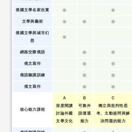
俄國文學名家欣賞
◎
◎
文學與藝術
◎
◎
◎
俄國文學與城市幻
◎
想
網路交際俄語
◎
◎
俄文寫作
◎
◎
俄語聽講訓練
◎
◎
俄文寫作
◎
◎
A
B
C
深度閱讀
可靠外
獨立與批判性思
核心能力課程
討論外國
語溝通
考、主動提問與解
文學文化
能力
決問題的能力