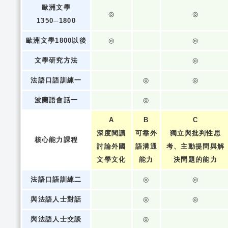
歐洲文學
◎
◎
1350─1800
歐洲文學1800以後
◎
◎
文學研究方法
◎
法語口語訓練一
◎
◎
波蘭語會話一
◎
A
B
C
深度閱讀
可靠外
獨立與批判性思
核心能力課程
討論外國
語溝通
考、主動提問與解
文學文化
能力
決問題的能力
法語口語訓練二
◎
◎
與法語人士對話
◎
◎
與法語人士交談
◎