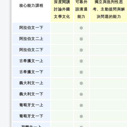
深度閱讀
可靠外
獨立與批判性思
核心能力課程
討論外國
語溝通
考、主動提問與解
文學文化
能力
決問題的能力
阿拉伯文一下
◎
阿拉伯文二上
◎
阿拉伯文二下
◎
古希臘文一上
◎
古希臘文一下
◎
義大利文一上
◎
義大利文一下
◎
葡萄牙文一上
◎
葡萄牙文一下
◎