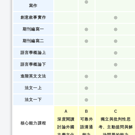
◎
寫作
創意敘事實作
◎
期刊編寫一
◎
◎
期刊編寫二
◎
◎
語言學概論上
◎
語言學概論下
◎
進階英文文法
◎
◎
法文一上
◎
法文一下
◎
A
B
C
深度閱讀
可靠外
獨立與批判性思
核心能力課程
討論外國
語溝通
考、主動提問與解
文學文化
能力
決問題的能力