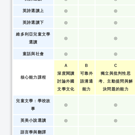
英詩選讀上
◎
◎
英詩選讀下
◎
◎
維多利亞兒童文學
◎
◎
選讀
童話與社會
◎
◎
A
B
C
深度閱讀
可靠外
獨立與批判性思
核心能力課程
討論外國
語溝通
考、主動提問與解
文學文化
能力
決問題的能力
兒童文學：學校故
◎
◎
事
英美小說選讀
◎
◎
語言學與翻譯