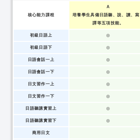
A
核心能力課程
培養學生具備日語聽、說、讀、寫
譯等五項技能。
初級日語上
◎
初級日語下
◎
日語會話一上
◎
日語會話一下
◎
日文習作一上
◎
日文習作一下
◎
日語聽講實習上
◎
日語聽講實習下
◎
商用日文