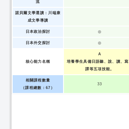
流
諾貝爾文學選讀：川端康
成文學導讀
日本政治探討
◎
日本外交探討
◎
A
核心能力名稱
培養學生具備日語聽、說、讀、寫
譯等五項技能。
相關課程數量
33
（課程總數：67）