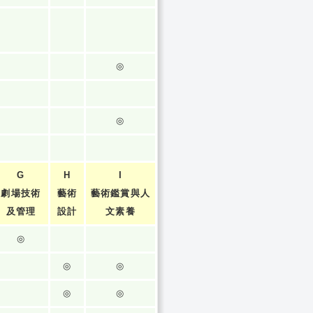
◎
◎
G
H
I
劇場技術
藝術
藝術鑑賞與人
及管理
設計
文素養
◎
◎
◎
◎
◎