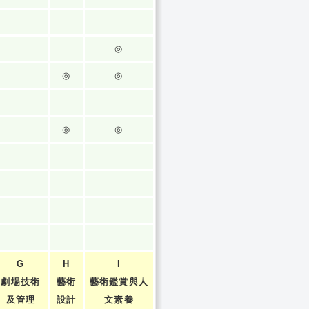
◎
◎
◎
◎
◎
G
H
I
劇場技術
藝術
藝術鑑賞與人
及管理
設計
文素養