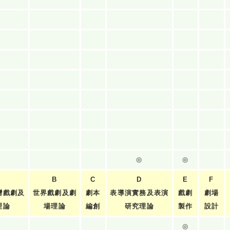
◎
◎
B
C
D
E
F
灣戲劇及
世界戲劇及劇
劇本
表導演實務及表演
戲劇
劇場
理論
場理論
編創
研究理論
製作
設計
◎