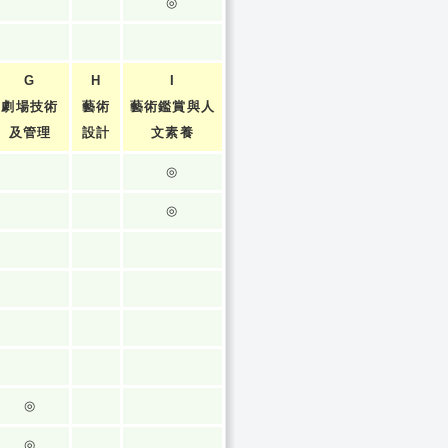
◎
G
H
I
劇場技術
藝術
藝術鑑賞與人
及管理
設計
文素養
◎
◎
◎
◎