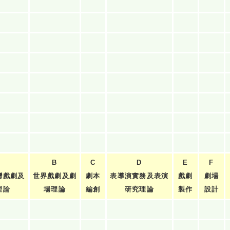
B
C
D
E
F
灣戲劇及
世界戲劇及劇
劇本
表導演實務及表演
戲劇
劇場
理論
場理論
編創
研究理論
製作
設計