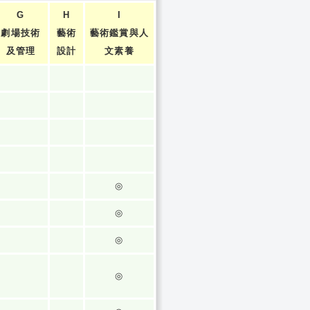
G
H
I
劇場技術
藝術
藝術鑑賞與人
及管理
設計
文素養
◎
◎
◎
◎