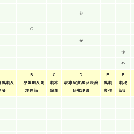
◎
◎
◎
◎
◎
B
C
D
E
F
灣戲劇及
世界戲劇及劇
劇本
表導演實務及表演
戲劇
劇場
理論
場理論
編創
研究理論
製作
設計