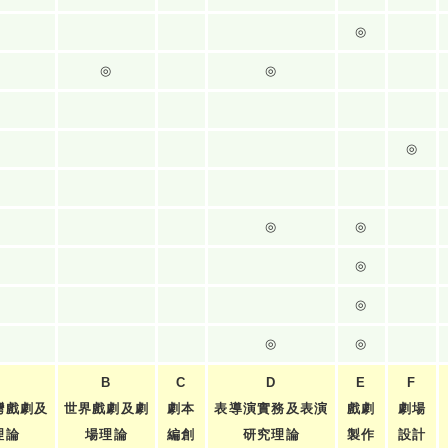
◎
◎
◎
◎
◎
◎
◎
◎
◎
◎
B
C
D
E
F
灣戲劇及
世界戲劇及劇
劇本
表導演實務及表演
戲劇
劇場
理論
場理論
編創
研究理論
製作
設計