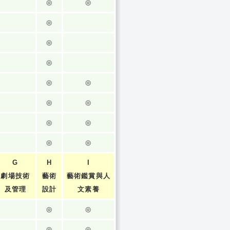
◎
◎
◎
◎
◎
◎
◎
◎
◎
◎
◎
◎
◎
G
H
I
劇場技術
藝術
藝術鑑賞與人
及管理
設計
文素養
◎
◎
◎
◎