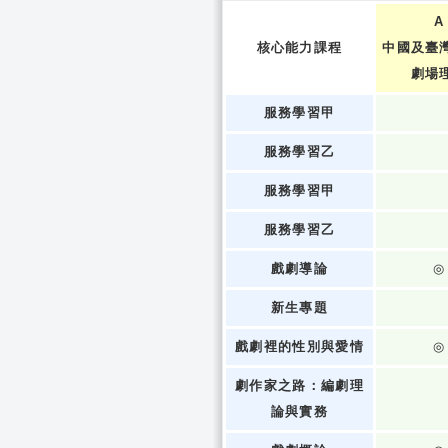
A
核心能力課程
中國及臺
劇場
服務學習甲
服務學習乙
服務學習甲
服務學習乙
戲劇導論
◎
新生專題
戲劇裡的性別與愛情
◎
劇作家之路：編劇理
論與實務