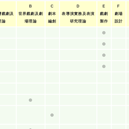
B
C
D
E
F
灣戲劇及
世界戲劇及劇
劇本
表導演實務及表演
戲劇
劇場
理論
場理論
編創
研究理論
製作
設計
◎
◎
◎
◎
◎
◎