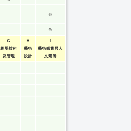
◎
◎
G
H
I
劇場技術
藝術
藝術鑑賞與人
及管理
設計
文素養