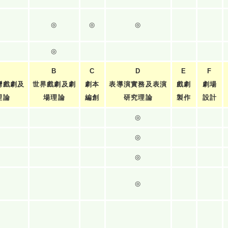
◎
◎
◎
◎
B
C
D
E
F
灣戲劇及
世界戲劇及劇
劇本
表導演實務及表演
戲劇
劇場
理論
場理論
編創
研究理論
製作
設計
◎
◎
◎
◎