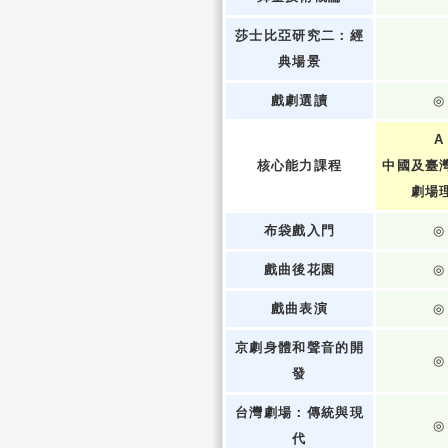
莎士比亞研究二：經
典場景
戲劇選讀
◎
A
核心能力課程
中國及臺
劇場
布袋戲入門
◎
戲曲後花園
◎
戲曲表演
◎
京劇身體和聲音的開
◎
發
台灣劇場：傳統與現
◎
代