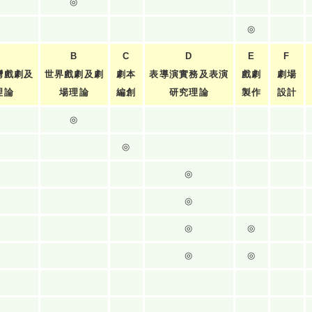
◎
◎
B
C
D
E
F
灣戲劇及
世界戲劇及劇
劇本
表導演實務及表演
戲劇
劇場
理論
場理論
編創
研究理論
製作
設計
◎
◎
◎
◎
◎
◎
◎
◎