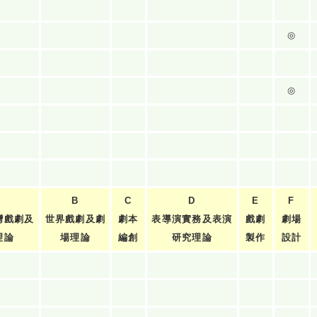
◎
◎
B
C
D
E
F
灣戲劇及
世界戲劇及劇
劇本
表導演實務及表演
戲劇
劇場
理論
場理論
編創
研究理論
製作
設計