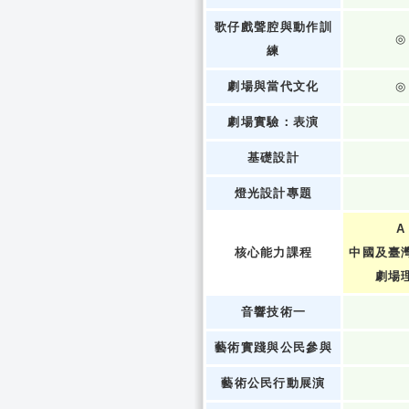
歌仔戲聲腔與動作訓
◎
練
劇場與當代文化
◎
劇場實驗：表演
基礎設計
燈光設計專題
A
核心能力課程
中國及臺
劇場
音響技術一
藝術實踐與公民參與
藝術公民行動展演