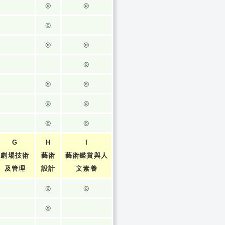
◎
◎
◎
◎
◎
◎
◎
◎
◎
◎
◎
◎
G
H
I
劇場技術
藝術
藝術鑑賞與人
及管理
設計
文素養
◎
◎
◎