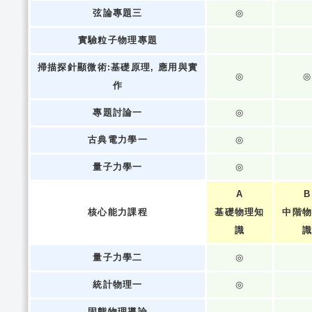
弦論專題三
◎
實驗粒子物理專題
掃描探針顯微術:基礎原理, 應用與實
◎
◎
作
專題討論一
◎
古典電力學一
◎
量子力學一
◎
A
B
核心能力課程
基礎物理知
中階
識
量子力學二
◎
統計物理一
◎
固態物理導論