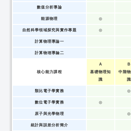
數值分析導論
能源物理
◎
自然科學領域探究與實作專題
◎
計算物理導論一
計算物理導論二
A
B
核心能力課程
基礎物理知
中階
識
類比電子學實務
◎
數位電子學實務
◎
原子與光學物理
◎
統計與誤差分析簡介