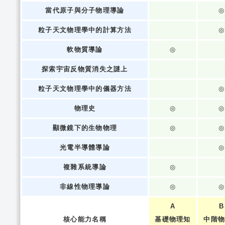
當代原子與分子物理導論
◎
粒子天文物理學中的計算方法
◎
軟物質導論
◎
探索宇宙反物質消失之謎上
粒子天文物理學中的儀器方法
◎
物理史
◎
◎
顯微鏡下的生物物理
◎
◎
光電半導體導論
◎
複雜系統導論
◎
非線性物理導論
◎
◎
A
B
核心能力名稱
基礎物理知
中階