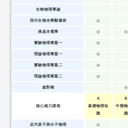
生物物理導論
現代生物光學顯微術
◎
液晶光電學
◎
◎
實驗物理專題一
◎
理論物理專題一
◎
實驗物理專題二
◎
理論物理專題二
◎
超對稱
◎
A
B
核心能力課程
基礎物理知
中階
識
近代原子與分子物理
◎