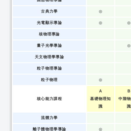
古典力學
◎
光電顯示導論
◎
◎
核物理導論
量子光學導論
◎
天文物理學導論
粒子物理導論
粒子物理
◎
A
B
核心能力課程
基礎物理知
中階
識
流體力學
離子體物理學導論
◎