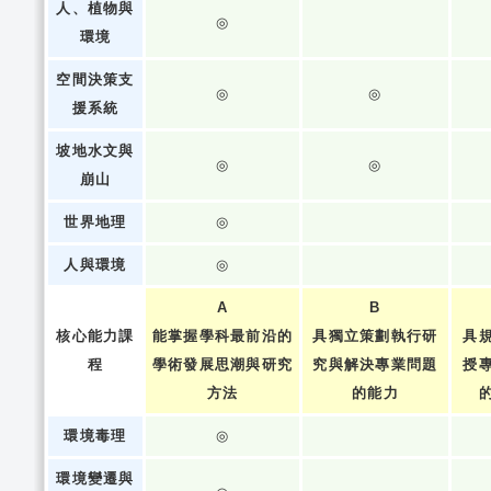
人、植物與
◎
環境
空間決策支
◎
◎
援系統
坡地水文與
◎
◎
崩山
世界地理
◎
人與環境
◎
A
B
核心能力課
能掌握學科最前沿的
具獨立策劃執行研
具
程
學術發展思潮與研究
究與解決專業問題
授
方法
的能力
環境毒理
◎
環境變遷與