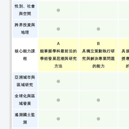
性別、社會
◎
與空間
跨界投資與
◎
◎
地理
A
B
核心能力課
能掌握學科最前沿的
具獨立策劃執行研
具
程
學術發展思潮與研究
究與解決專業問題
授
方法
的能力
亞洲城市與
◎
區域研究
全球化與區
◎
◎
域發展
遙測國土監
◎
◎
測