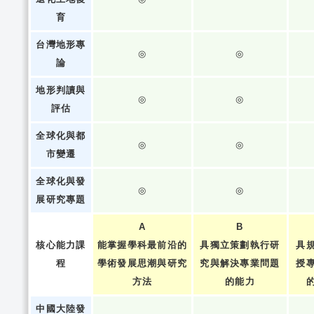
育
台灣地形專
◎
◎
論
地形判讀與
◎
◎
評估
全球化與都
◎
◎
市變遷
全球化與發
◎
◎
展研究專題
A
B
核心能力課
能掌握學科最前沿的
具獨立策劃執行研
具
程
學術發展思潮與研究
究與解決專業問題
授
方法
的能力
中國大陸發