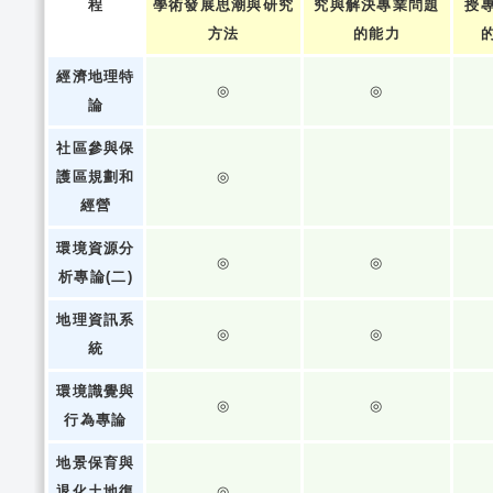
程
學術發展思潮與研究
究與解決專業問題
授
方法
的能力
經濟地理特
◎
◎
論
社區參與保
護區規劃和
◎
經營
環境資源分
◎
◎
析專論(二)
地理資訊系
◎
◎
統
環境識覺與
◎
◎
行為專論
地景保育與
退化土地復
◎