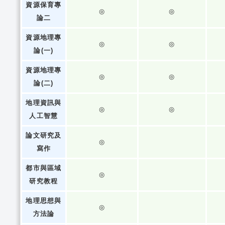
資源保育專
◎
◎
論二
資源地理專
◎
◎
論(一)
資源地理專
◎
◎
論(二)
地理資訊與
◎
◎
人工智慧
論文研究及
◎
寫作
都市與區域
◎
研究教程
地理思想與
◎
方法論