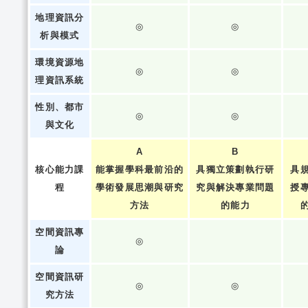
地理資訊分
◎
◎
析與模式
環境資源地
◎
◎
理資訊系統
性別、都市
◎
◎
與文化
A
B
核心能力課
能掌握學科最前沿的
具獨立策劃執行研
具
程
學術發展思潮與研究
究與解決專業問題
授
方法
的能力
空間資訊專
◎
論
空間資訊研
◎
◎
究方法