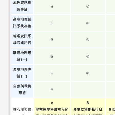
地理資訊應
◎
◎
用專論
高等地理資
◎
◎
訊系統專論
地理資訊系
◎
◎
統程式語言
環境地理專
◎
◎
論(一)
環境地理專
◎
◎
論(二)
自然與環境
◎
思想
A
B
核心能力課
能掌握學科最前沿的
具獨立策劃執行研
具