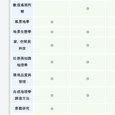
數值遙測判
◎
釋
風景地學
◎
地景生態學
◎
◎
家, 空間與
◎
◎
科技
社群與知識
◎
◎
地理學
環境品質與
◎
◎
管理
自然地理學
◎
◎
調查方法
景觀研究
◎