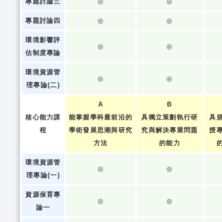
專題討論三
◎
◎
專題討論四
◎
◎
環境影響評
◎
◎
估制度專論
環境資源管
◎
◎
理專論(二)
A
B
核心能力課
能掌握學科最前沿的
具獨立策劃執行研
具
程
學術發展思潮與研究
究與解決專業問題
授
方法
的能力
環境資源管
◎
◎
理專論(一)
資源保育專
◎
◎
論一