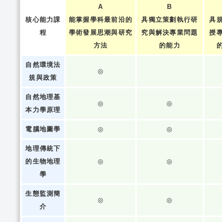
A
B
核心能力課
能掌握學科最前沿的
具獨立策劃執行研
具
程
學術發展思潮與研究
究與解決專業問題
授
方法
的能力
自然環境法
◎
規與政策
自然地理基
◎
◎
本力學原理
電腦地圖學
◎
◎
地理傳統下
的生物地理
◎
◎
學
生態監測簡
◎
◎
介