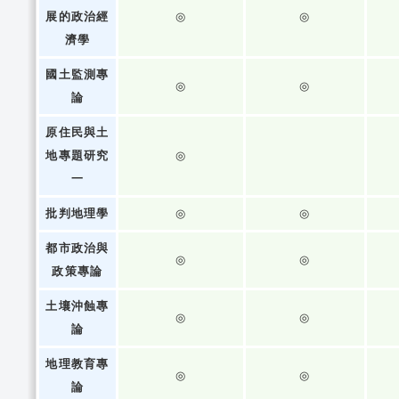
展的政治經
◎
◎
濟學
國土監測專
◎
◎
論
原住民與土
地專題研究
◎
一
批判地理學
◎
◎
都市政治與
◎
◎
政策專論
土壤沖蝕專
◎
◎
論
地理教育專
◎
◎
論