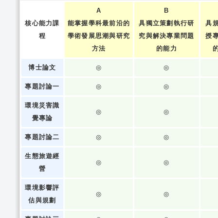
A
B
核心能力課
能掌握學科最前沿的
具獨立策劃執行研
具
程
學術發展思潮與研究
究與解決專業問題
授
方法
的能力
博士論文
◎
◎
專題討論一
◎
◎
環境災害識
◎
◎
覺專論
專題討論二
◎
◎
生態旅遊經
◎
◎
營
環境影響評
◎
◎
估與規劃