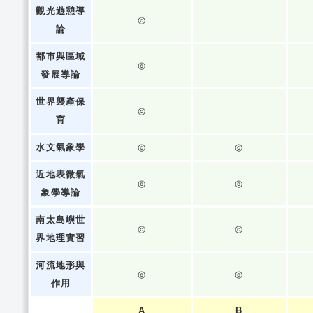
觀光遊憩導
◎
論
都市與區域
◎
發展導論
世界襲產保
◎
育
水文氣象學
◎
◎
近地表微氣
◎
◎
象學導論
南太島嶼世
◎
◎
界地理實習
河流地形與
◎
◎
作用
A
B