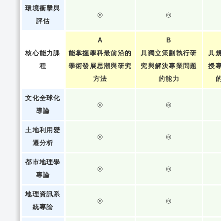
環境衝擊與
◎
◎
評估
A
B
核心能力課
能掌握學科最前沿的
具獨立策劃執行研
具
程
學術發展思潮與研究
究與解決專業問題
授
方法
的能力
文化全球化
◎
◎
導論
土地利用變
◎
◎
遷分析
都市地理學
◎
◎
專論
地理資訊系
◎
◎
統專論