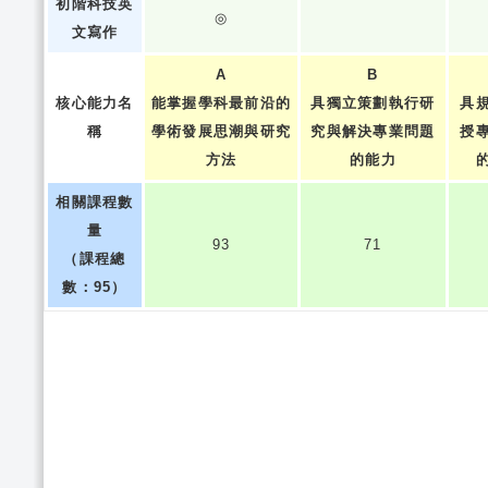
初階科技英
◎
文寫作
A
B
核心能力名
能掌握學科最前沿的
具獨立策劃執行研
具
稱
學術發展思潮與研究
究與解決專業問題
授
方法
的能力
相關課程數
量
93
71
（課程總
數：95）