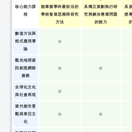
核心能力課
能掌握學科最前沿的
具獨立策劃執行研
具
程
學術發展思潮與研究
究與解決專業問題
授
方法
的能力
數值方法與
程式應用導
◎
論
觀光地理資
訊創意網路
◎
◎
服務
全球化文化
◎
與社會再現
當代都市景
觀與東亞文
◎
◎
化