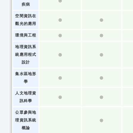
◎
疾病
空間資訊在
◎
◎
觀光的應用
環境與工程
◎
◎
地理資訊系
統應用程式
◎
◎
設計
集水區地形
◎
◎
學
人文地理資
◎
◎
訊科學
公眾參與地
理資訊系統
◎
概論