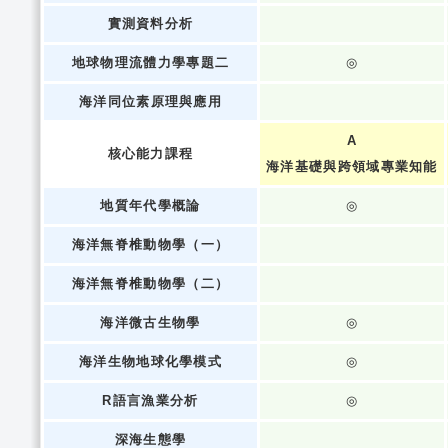
實測資料分析
地球物理流體力學專題二
◎
海洋同位素原理與應用
A
核心能力課程
海洋基礎與跨領域專業知能
地質年代學概論
◎
海洋無脊椎動物學（一）
海洋無脊椎動物學（二）
海洋微古生物學
◎
海洋生物地球化學模式
◎
R語言漁業分析
◎
深海生態學