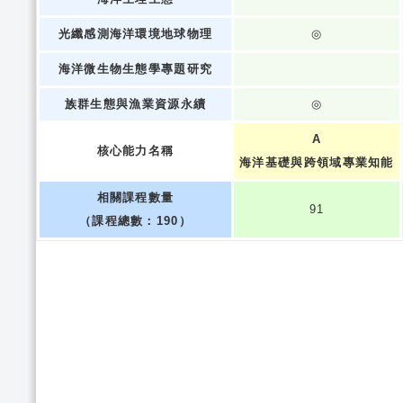
光纖感測海洋環境地球物理
◎
海洋微生物生態學專題研究
族群生態與漁業資源永續
◎
A
核心能力名稱
海洋基礎與跨領域專業知能
相關課程數量
91
（課程總數：190）