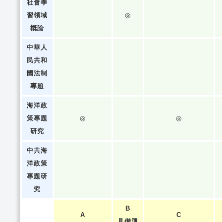
社會學
習領域
◎
概論
中華人
民共和
國法制
專題
海洋政
策專題
◎
◎
研究
中共海
洋政策
專題研
究
B
A
C
具備運