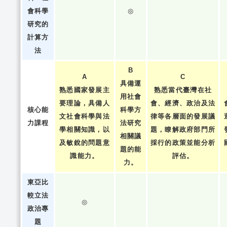
會科學
◎
研究的
計算方
法
B
A
C
具備運
熟悉國家發展主
熟悉當代臺灣在社
用社會
要理論，具備人
會、經濟、政治及法
核心能
科學方
文社會科學與法
律等各層面的發展議
力課程
法研究
學相關知識，以
題，瞭解政府部門所
相關議
及敏銳的問題意
採行的政策並能分析
題的能
識能力。
評估。
力。
東亞比
較立法
◎
政治專
題