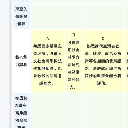
東亞的
傳統與
解釋
B
A
C
具備運
熟悉國家發展主
熟悉當代臺灣在社
用社會
要理論，具備人
會、經濟、政治及法
核心能
科學方
文社會科學與法
律等各層面的發展議
力課程
法研究
學相關知識，以
題，瞭解政府部門所
相關議
及敏銳的問題意
採行的政策並能分析
題的能
識能力。
評估。
力。
歐盟莫
內講座-
兩岸經
濟發展
專題