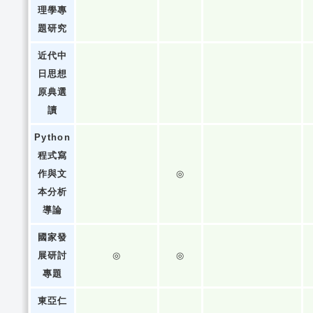
理學專
題研究
近代中
日思想
原典選
讀
Python
程式寫
作與文
◎
本分析
導論
國家發
展研討
◎
◎
專題
東亞仁