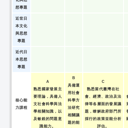
想專題
近世日
本文化
與思想
專題
近代日
本思想
專題
B
A
C
具備運
熟悉國家發展主
熟悉當代臺灣在社
用社會
要理論，具備人
會、經濟、政治及法
核心能
科學方
文社會科學與法
律等各層面的發展議
力課程
法研究
學相關知識，以
題，瞭解政府部門所
相關議
及敏銳的問題意
採行的政策並能分析
題的能
識能力。
評估。