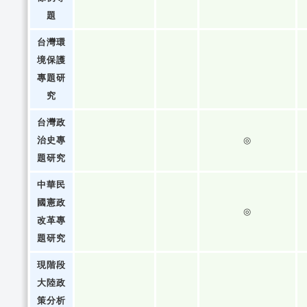
題
台灣環
境保護
專題研
究
台灣政
治史專
◎
題研究
中華民
國憲政
◎
改革專
題研究
現階段
大陸政
策分析