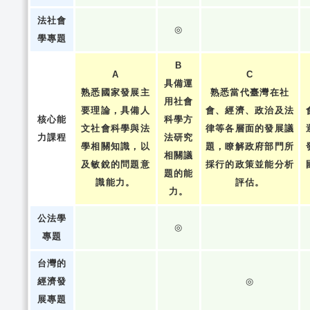
法社會
◎
學專題
B
A
C
具備運
熟悉國家發展主
熟悉當代臺灣在社
用社會
要理論，具備人
會、經濟、政治及法
核心能
科學方
文社會科學與法
律等各層面的發展議
力課程
法研究
學相關知識，以
題，瞭解政府部門所
相關議
及敏銳的問題意
採行的政策並能分析
題的能
識能力。
評估。
力。
公法學
◎
專題
台灣的
經濟發
◎
展專題