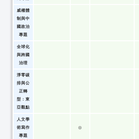
威權體
制與中
國政治
專題
全球化
與跨國
治理
淨零碳
排與公
正轉
型：東
亞觀點
人文學
術寫作
◎
專題