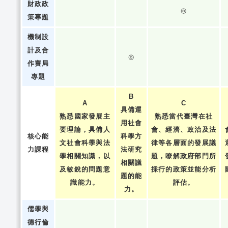
財政政
◎
策專題
機制設
計及合
◎
作賽局
專題
B
A
C
具備運
熟悉國家發展主
熟悉當代臺灣在社
用社會
要理論，具備人
會、經濟、政治及法
核心能
科學方
文社會科學與法
律等各層面的發展議
力課程
法研究
學相關知識，以
題，瞭解政府部門所
相關議
及敏銳的問題意
採行的政策並能分析
題的能
識能力。
評估。
力。
儒學與
德行倫