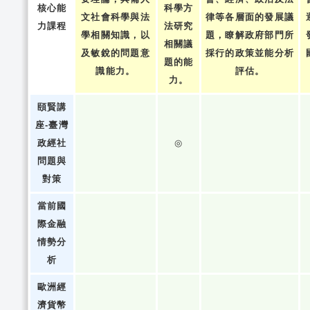
核心能
科學方
文社會科學與法
律等各層面的發展議
力課程
法研究
學相關知識，以
題，瞭解政府部門所
相關議
及敏銳的問題意
採行的政策並能分析
題的能
識能力。
評估。
力。
頤賢講
座-臺灣
政經社
◎
問題與
對策
當前國
際金融
情勢分
析
歐洲經
濟貨幣