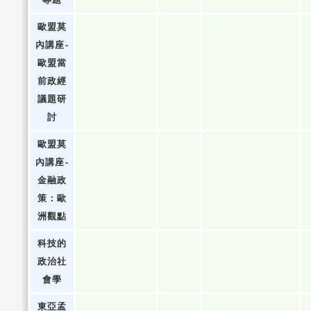
歐盟莫
內講座-
歐盟當
前政經
議題研
討
歐盟莫
內講座-
金融政
策：歐
洲觀點
科技的
政治社
會學
東亞孟