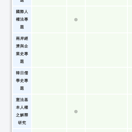
題
國際人
權法專
◎
題
兩岸經
濟與企
業史專
題
韓日儒
學史專
題
憲法基
本人權
◎
之解釋
研究