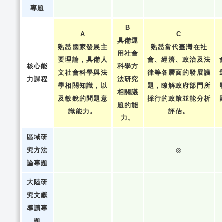
專題
B
A
C
具備運
熟悉國家發展主
熟悉當代臺灣在社
用社會
要理論，具備人
會、經濟、政治及法
核心能
科學方
文社會科學與法
律等各層面的發展議
力課程
法研究
學相關知識，以
題，瞭解政府部門所
相關議
及敏銳的問題意
採行的政策並能分析
題的能
識能力。
評估。
力。
區域研
究方法
◎
論專題
大陸研
究文獻
導讀專
題