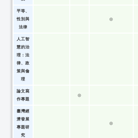
平等、
性別與
◎
法律
人工智
慧的治
理：法
律、政
策與倫
理
論文寫
◎
作專題
臺灣經
濟發展
◎
專題研
究