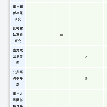
兩岸關
係專題
研究
比較憲
法專題
◎
研究
臺灣政
治史專
◎
題
公共經
濟學專
◎
題
兩岸人
民關係
條例專