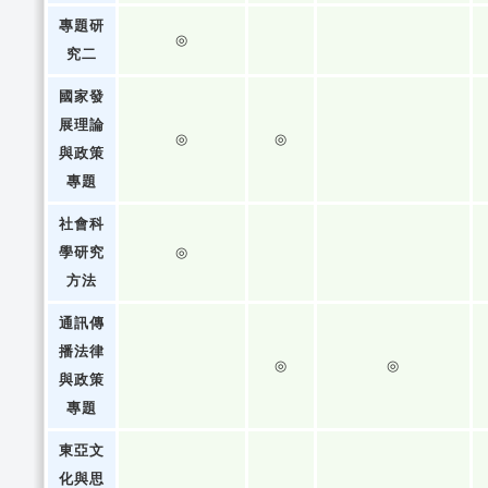
專題研
◎
究二
國家發
展理論
◎
◎
與政策
專題
社會科
學研究
◎
方法
通訊傳
播法律
◎
◎
與政策
專題
東亞文
化與思