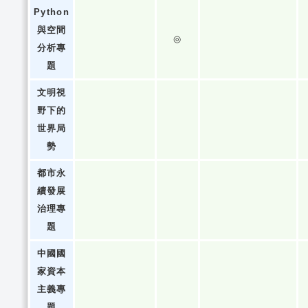
Python
與空間
◎
分析專
題
文明視
野下的
世界局
勢
都市永
續發展
治理專
題
中國國
家資本
主義專
題