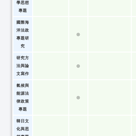
學思想
專題
國際海
洋法政
◎
專題研
究
研究方
法與論
◎
文寫作
氣候與
能源法
◎
律政策
專題
韓日文
化與思