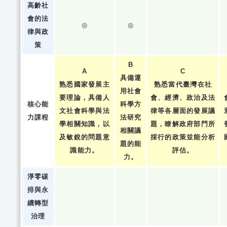
高齡社
會的法
◎
◎
律與政
策
B
A
C
具備運
熟悉國家發展主
熟悉當代臺灣在社
用社會
要理論，具備人
會、經濟、政治及法
核心能
科學方
文社會科學與法
律等各層面的發展議
力課程
法研究
學相關知識，以
題，瞭解政府部門所
相關議
及敏銳的問題意
採行的政策並能分析
題的能
識能力。
評估。
力。
淨零碳
排與永
續轉型
治理