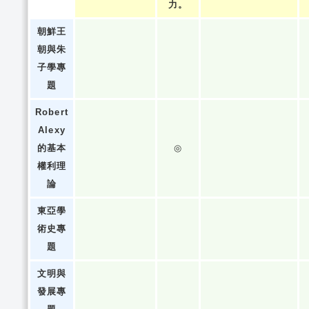
力。
朝鮮王
朝與朱
子學專
題
Robert
Alexy
的基本
◎
權利理
論
東亞學
術史專
題
文明與
發展專