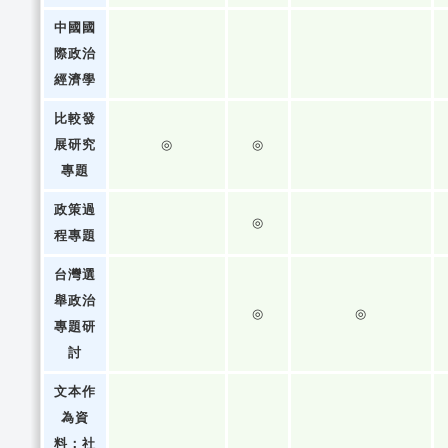
中國國
際政治
經濟學
比較發
展研究
◎
◎
專題
政策過
◎
程專題
台灣選
舉政治
◎
◎
專題研
討
文本作
為資
料：社