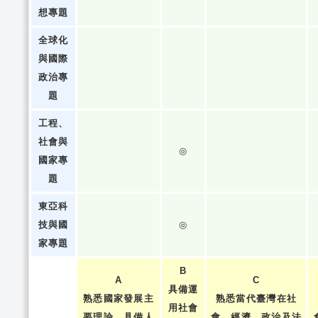
想專題
全球化
與國際
政治專
題
工程、
社會與
◎
國家專
題
東亞科
技與國
◎
家專題
B
A
C
具備運
熟悉國家發展主
熟悉當代臺灣在社
用社會
要理論，具備人
會、經濟、政治及法