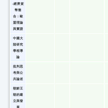
-經濟貨
幣整
合：歐
盟理論
與實證
中國大
陸研究
學程導
論
批判思
考與公
共論述
朝鮮王
朝的建
立與發
展