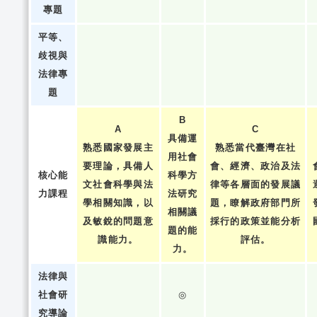
專題
平等、
歧視與
法律專
題
B
A
C
具備運
熟悉國家發展主
熟悉當代臺灣在社
用社會
要理論，具備人
會、經濟、政治及法
核心能
科學方
文社會科學與法
律等各層面的發展議
力課程
法研究
學相關知識，以
題，瞭解政府部門所
相關議
及敏銳的問題意
採行的政策並能分析
題的能
識能力。
評估。
力。
法律與
社會研
◎
究導論