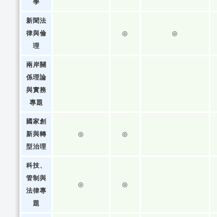
學
新聞法
律與倫
◎
◎
理
兩岸關
係理論
與實務
專題
國家創
新與轉
◎
◎
型治理
科技、
管制與
◎
◎
法律專
題