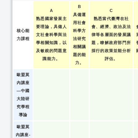
B
A
C
具備運
熟悉國家發展主
熟悉當代臺灣在社
用社會
要理論，具備人
會、經濟、政治及法
核心能
科學方
文社會科學與法
律等各層面的發展議
力課程
法研究
學相關知識，以
題，瞭解政府部門所
相關議
及敏銳的問題意
採行的政策並能分析
題的能
識能力。
評估。
力。
歐盟莫
內講座
—中國
大陸研
究學程
導論
歐盟莫
內講座-