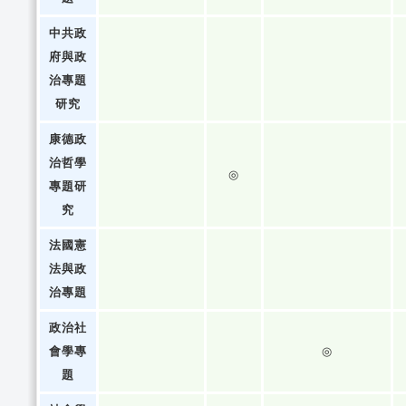
中共政
府與政
治專題
研究
康德政
治哲學
◎
專題研
究
法國憲
法與政
治專題
政治社
會學專
◎
題