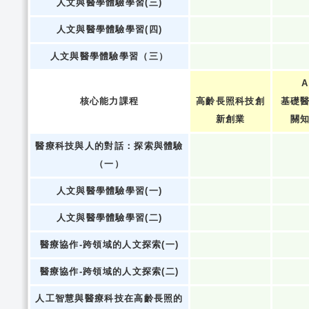
人文與醫學體驗學習(三)
人文與醫學體驗學習(四)
人文與醫學體驗學習（三）
A
核心能力課程
高齡長照科技創
基礎
新創業
關
醫療科技與人的對話：探索與體驗
（一）
人文與醫學體驗學習(一)
人文與醫學體驗學習(二)
醫療協作-跨領域的人文探索(一)
醫療協作-跨領域的人文探索(二)
人工智慧與醫療科技在高齡長照的