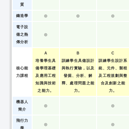
質
鑄造學
◎
◎
◎
電子設
備之熱
◎
傳分析
A
B
C
培養學生具
訓練學生具備設計
訓練學生設計系
核心能
備學理基礎
與執行實驗，以及
統、元件、製程
力課程
及應用工程
發掘、分析、解
及工程規劃與整
知識與技術
釋、處理問題之能
合及創新之能
之能力。
力。
力。
機器人
◎
◎
簡介
飛行力
◎
◎
學