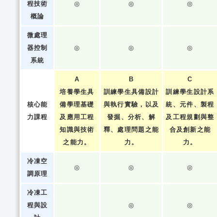
程技術
◎
◎
◎
概論
微處理
器控制
◎
◎
◎
系統
A
B
C
培養學生具
訓練學生具備設計
訓練學生設計系
核心能
備學理基礎
與執行實驗，以及
統、元件、製程
力課程
及應用工程
發掘、分析、解
及工程規劃與整
知識與技術
釋、處理問題之能
合及創新之能
之能力。
力。
力。
冷凍空
◎
◎
◎
調原理
冷凍工
程與設
◎
◎