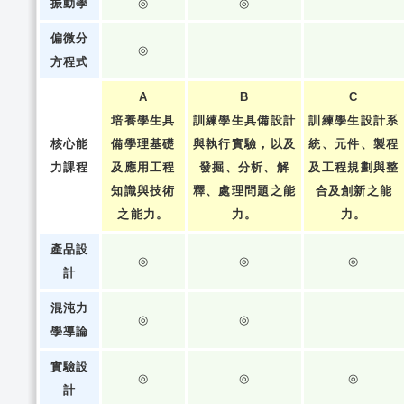
振動學
◎
◎
偏微分
◎
方程式
A
B
C
培養學生具
訓練學生具備設計
訓練學生設計系
核心能
備學理基礎
與執行實驗，以及
統、元件、製程
力課程
及應用工程
發掘、分析、解
及工程規劃與整
知識與技術
釋、處理問題之能
合及創新之能
之能力。
力。
力。
產品設
◎
◎
◎
計
混沌力
◎
◎
學導論
實驗設
◎
◎
◎
計