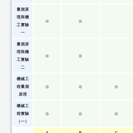
量測原
理與機
◎
◎
工實驗
一
量測原
理與機
◎
◎
工實驗
二
機械工
程量測
◎
◎
◎
原理
機械工
程實驗
◎
◎
◎
（一）
A
B
C