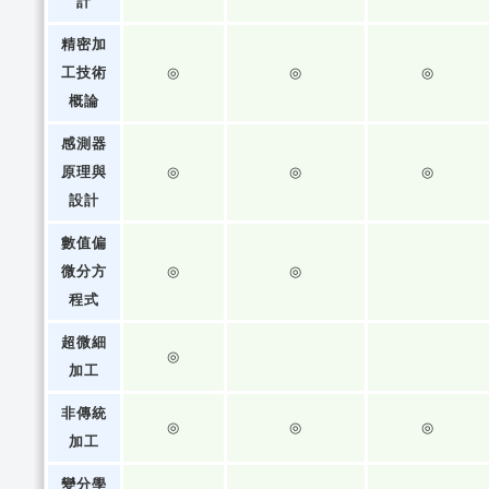
計
精密加
工技術
◎
◎
◎
概論
感測器
原理與
◎
◎
◎
設計
數值偏
微分方
◎
◎
程式
超微細
◎
加工
非傳統
◎
◎
◎
加工
變分學