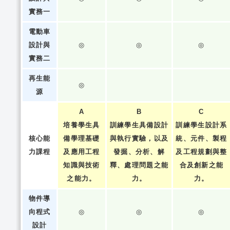
實務一
電動車
設計與
◎
◎
◎
實務二
再生能
◎
源
A
B
C
培養學生具
訓練學生具備設計
訓練學生設計系
核心能
備學理基礎
與執行實驗，以及
統、元件、製程
力課程
及應用工程
發掘、分析、解
及工程規劃與整
知識與技術
釋、處理問題之能
合及創新之能
之能力。
力。
力。
物件導
向程式
◎
◎
◎
設計