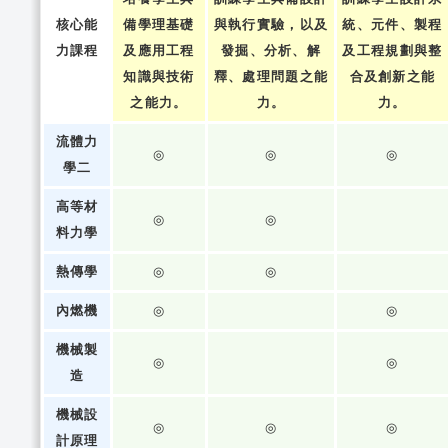
核心能
備學理基礎
與執行實驗，以及
統、元件、製程
力課程
及應用工程
發掘、分析、解
及工程規劃與整
知識與技術
釋、處理問題之能
合及創新之能
之能力。
力。
力。
流體力
◎
◎
◎
學二
高等材
◎
◎
料力學
熱傳學
◎
◎
內燃機
◎
◎
機械製
◎
◎
造
機械設
◎
◎
◎
計原理