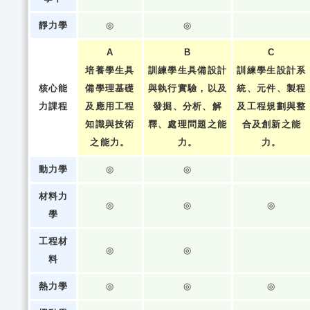
靜力學
◎
◎
A
B
C
培養學生具
訓練學生具備設計
訓練學生設計系
核心能
備學理基礎
與執行實驗，以及
統、元件、製程
力課程
及應用工程
發掘、分析、解
及工程規劃與整
知識與技術
釋、處理問題之能
合及創新之能
之能力。
力。
力。
動力學
◎
◎
材料力
◎
◎
◎
學
工程材
◎
◎
料
熱力學
◎
◎
◎