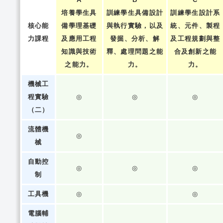
培養學生具
訓練學生具備設計
訓練學生設計系
核心能
備學理基礎
與執行實驗，以及
統、元件、製程
力課程
及應用工程
發掘、分析、解
及工程規劃與整
知識與技術
釋、處理問題之能
合及創新之能
之能力。
力。
力。
機械工
程實驗
◎
◎
◎
（二）
流體機
◎
械
自動控
◎
◎
◎
制
工具機
◎
◎
電腦輔