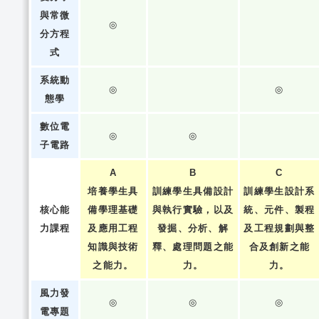
與常微
◎
分方程
式
系統動
◎
◎
態學
數位電
◎
◎
子電路
A
B
C
培養學生具
訓練學生具備設計
訓練學生設計系
核心能
備學理基礎
與執行實驗，以及
統、元件、製程
力課程
及應用工程
發掘、分析、解
及工程規劃與整
知識與技術
釋、處理問題之能
合及創新之能
之能力。
力。
力。
風力發
◎
◎
◎
電專題