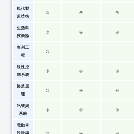
現代製
◎
◎
◎
造技術
生活科
◎
◎
◎
技概論
專利工
◎
程
線性控
◎
◎
◎
制系統
製造原
◎
◎
◎
理
訊號與
◎
◎
◎
系統
電動車
設計與
◎
◎
◎