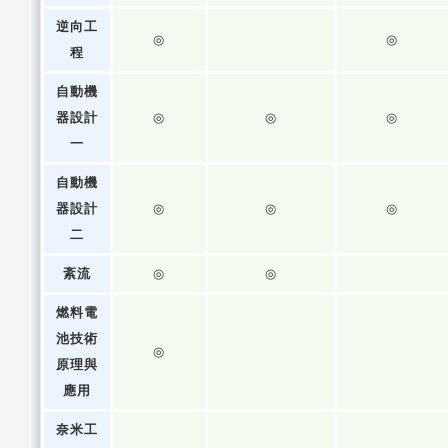
逆向工
◎
◎
程
自動機
器設計
◎
◎
◎
一
自動機
器設計
◎
◎
◎
二
紊流
◎
◎
燃料電
池技術
◎
原理與
應用
奈米工