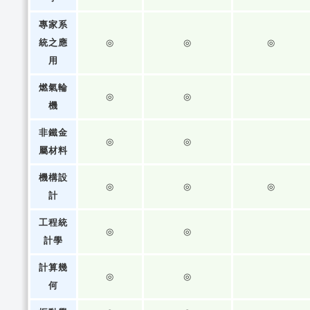
專家系
統之應
◎
◎
◎
用
燃氣輪
◎
◎
機
非鐵金
◎
◎
屬材料
機構設
◎
◎
◎
計
工程統
◎
◎
計學
計算幾
◎
◎
何