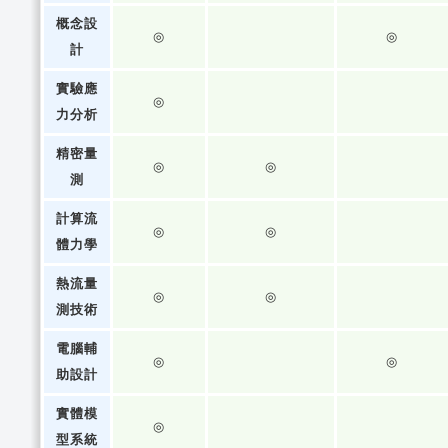
概念設
◎
◎
計
實驗應
◎
力分析
精密量
◎
◎
測
計算流
◎
◎
體力學
熱流量
◎
◎
測技術
電腦輔
◎
◎
助設計
實體模
◎
型系統