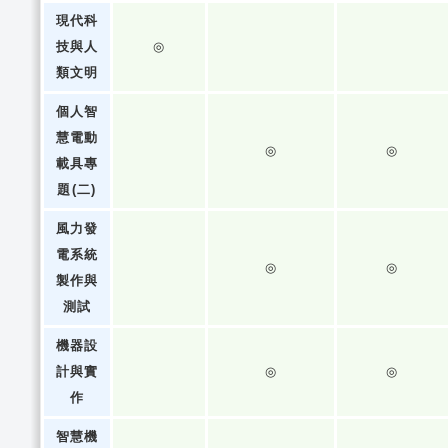
現代科
技與人
◎
類文明
個人智
慧電動
◎
◎
載具專
題(二)
風力發
電系統
◎
◎
製作與
測試
機器設
計與實
◎
◎
作
智慧機