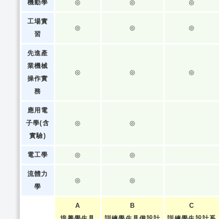
機動學
◎
◎
◎
工場實
◎
◎
◎
習
先進產
業機械
◎
◎
◎
操作實
務
應用電
子學(含
◎
◎
實驗)
電工學
◎
◎
流體力
◎
◎
學
A
B
C
培養學生具
訓練學生具備設計
訓練學生設計系