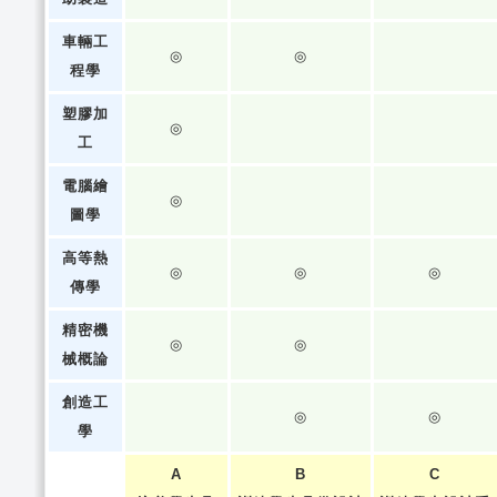
車輛工
◎
◎
程學
塑膠加
◎
工
電腦繪
◎
圖學
高等熱
◎
◎
◎
傳學
精密機
◎
◎
械概論
創造工
◎
◎
學
A
B
C