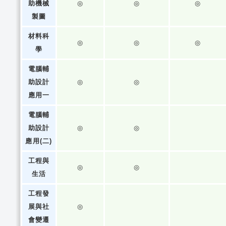
助機械
◎
◎
◎
製圖
材料科
◎
◎
◎
學
電腦輔
助設計
◎
◎
應用一
電腦輔
助設計
◎
◎
應用(二)
工程與
◎
◎
生活
工程發
展與社
◎
會變遷