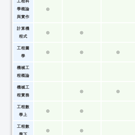
工程科
學概論
◎
與實作
計算機
◎
◎
程式
工程圖
◎
◎
◎
學
機械工
程概論
機械工
◎
◎
程實務
工程數
◎
◎
學上
工程數
◎
◎
學下