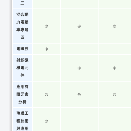
三
混合動
力電動
◎
◎
◎
車專題
四
電磁波
◎
射頻微
機電元
◎
◎
件
應用有
限元素
◎
◎
◎
分析
薄膜工
程技術
◎
與應用