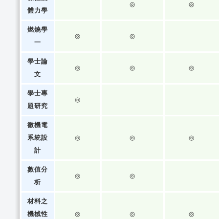
◎
◎
體力學
燃燒學
◎
◎
一
學士論
◎
◎
◎
文
學士專
◎
題研究
微機電
系統設
◎
◎
◎
計
數值分
◎
◎
析
材料之
機械性
◎
◎
◎