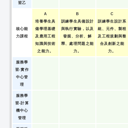
習乙
A
B
C
培養學生具
訓練學生具備設計
訓練學生設計系
核心能
備學理基礎
與執行實驗，以及
統、元件、製程
力課程
及應用工程
發掘、分析、解
及工程規劃與整
知識與技術
釋、處理問題之能
合及創新之能
之能力。
力。
力。
服務學
習-實作
中心管
理
服務學
習-計算
機中心
管理