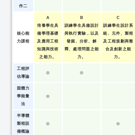
作二
A
B
C
培養學生具
訓練學生具備設計
訓練學生設計系
核心能
備學理基礎
與執行實驗，以及
統、元件、製程
力課程
及應用工程
發掘、分析、解
及工程規劃與整
知識與技術
釋、處理問題之能
合及創新之能
之能力。
力。
力。
工程評
◎
◎
估導論
固體力
學能量
◎
法
半導體
製程設
◎
◎
備概論