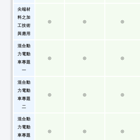
尖端材
料之加
◎
◎
◎
工技術
與應用
混合動
力電動
◎
◎
◎
車專題
一
混合動
力電動
◎
◎
◎
車專題
二
混合動
力電動
◎
◎
◎
車專題