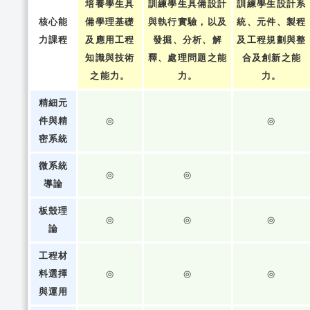
培養學生具
訓練學生具備設計
訓練學生設計系
核心能
備學理基礎
與執行實驗，以及
統、元件、製程
力課程
及應用工程
發掘、分析、解
及工程規劃與整
知識與技術
釋、處理問題之能
合及創新之能
之能力。
力。
力。
精細元
件與精
◎
◎
密系統
微系統
◎
◎
導論
板殼理
◎
◎
◎
論
工程材
料選擇
◎
◎
◎
與運用