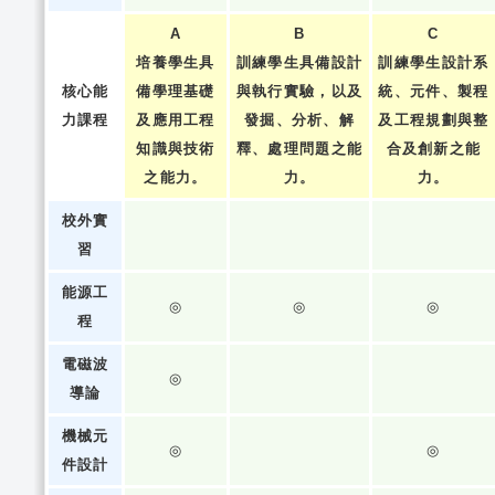
A
B
C
培養學生具
訓練學生具備設計
訓練學生設計系
核心能
備學理基礎
與執行實驗，以及
統、元件、製程
力課程
及應用工程
發掘、分析、解
及工程規劃與整
知識與技術
釋、處理問題之能
合及創新之能
之能力。
力。
力。
校外實
習
能源工
◎
◎
◎
程
電磁波
◎
導論
機械元
◎
◎
件設計