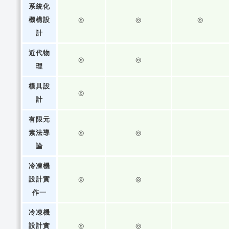
系統化
機構設
◎
◎
◎
計
近代物
◎
◎
理
模具設
◎
計
有限元
素法導
◎
◎
論
冷凍機
設計實
◎
◎
作一
冷凍機
設計實
◎
◎