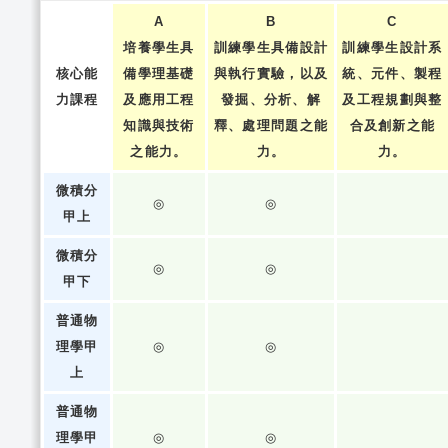
A
B
C
培養學生具
訓練學生具備設計
訓練學生設計系
核心能
備學理基礎
與執行實驗，以及
統、元件、製程
力課程
及應用工程
發掘、分析、解
及工程規劃與整
知識與技術
釋、處理問題之能
合及創新之能
之能力。
力。
力。
微積分
◎
◎
甲上
微積分
◎
◎
甲下
普通物
理學甲
◎
◎
上
普通物
理學甲
◎
◎