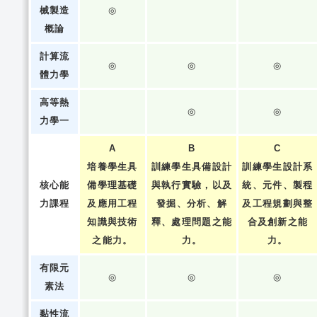
械製造
◎
概論
計算流
◎
◎
◎
體力學
高等熱
◎
◎
力學一
A
B
C
培養學生具
訓練學生具備設計
訓練學生設計系
核心能
備學理基礎
與執行實驗，以及
統、元件、製程
力課程
及應用工程
發掘、分析、解
及工程規劃與整
知識與技術
釋、處理問題之能
合及創新之能
之能力。
力。
力。
有限元
◎
◎
◎
素法
黏性流