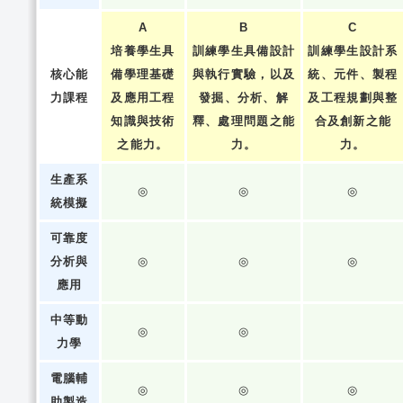
A
B
C
培養學生具
訓練學生具備設計
訓練學生設計系
核心能
備學理基礎
與執行實驗，以及
統、元件、製程
力課程
及應用工程
發掘、分析、解
及工程規劃與整
知識與技術
釋、處理問題之能
合及創新之能
之能力。
力。
力。
生產系
◎
◎
◎
統模擬
可靠度
分析與
◎
◎
◎
應用
中等動
◎
◎
力學
電腦輔
◎
◎
◎
助製造