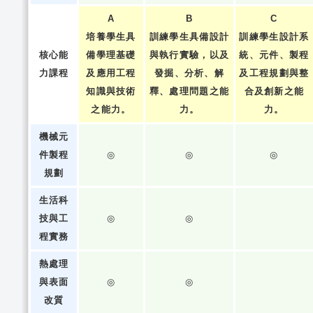
A
B
C
培養學生具
訓練學生具備設計
訓練學生設計系
核心能
備學理基礎
與執行實驗，以及
統、元件、製程
力課程
及應用工程
發掘、分析、解
及工程規劃與整
知識與技術
釋、處理問題之能
合及創新之能
之能力。
力。
力。
機械元
件製程
◎
◎
◎
規劃
生活科
技與工
◎
◎
程實務
熱處理
與表面
◎
◎
改質