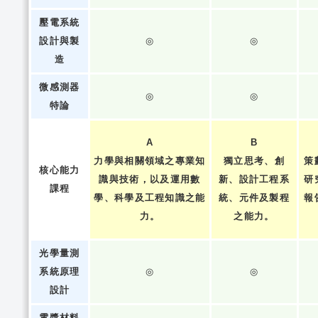
壓電系統
設計與製
◎
◎
造
微感測器
◎
◎
特論
A
B
力學與相關領域之專業知
獨立思考、創
策
核心能力
識與技術，以及運用數
新、設計工程系
研
課程
學、科學及工程知識之能
統、元件及製程
報
力。
之能力。
光學量測
系統原理
◎
◎
設計
電漿材料