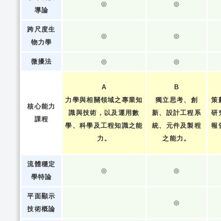
◎
◎
導論
跨尺度生
◎
◎
物力學
微擾法
◎
◎
A
B
力學與相關領域之專業知
獨立思考、創
策
核心能力
識與技術，以及運用數
新、設計工程系
研
課程
學、科學及工程知識之能
統、元件及製程
報
力。
之能力。
流體穩定
◎
◎
學特論
平面顯示
◎
技術概論