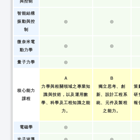
與控制
智能結構
振動與控
◎
◎
制
微奈米電
◎
◎
動力學
量子力學
◎
A
B
力學與相關領域之專業知
獨立思考、創
策
核心能力
識與技術，以及運用數
新、設計工程系
研
課程
學、科學及工程知識之能
統、元件及製程
報
力。
之能力。
電磁學
◎
光子波導
◎
◎