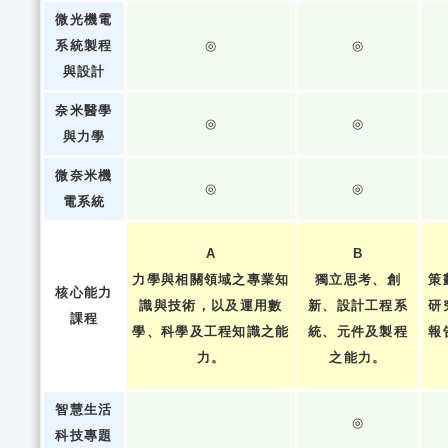
微光機電
系統製程
◎
◎
與設計
奈米醫學
◎
◎
與力學
微奈米機
◎
◎
電系統
A
B
力學與相關領域之專業知
獨立思考、創
策
核心能力
識與技術，以及運用數
新、設計工程系
研
課程
學、科學及工程知識之能
統、元件及製程
報
力。
之能力。
智慧生活
◎
科技專題