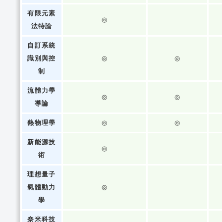
有限元素
◎
法特論
自訂系統
識別與控
◎
◎
制
流體力學
◎
◎
導論
熱物理學
◎
◎
新能源技
◎
術
理想量子
氣體動力
◎
學
奈米科技