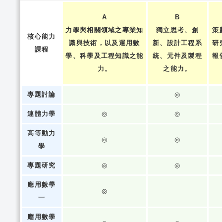
A
B
力學與相關領域之專業知
獨立思考、創
策
核心能力
識與技術，以及運用數
新、設計工程系
研
課程
學、科學及工程知識之能
統、元件及製程
報
力。
之能力。
專題討論
◎
連體力學
◎
◎
高等動力
◎
◎
學
專題研究
◎
◎
應用數學
◎
一
應用數學