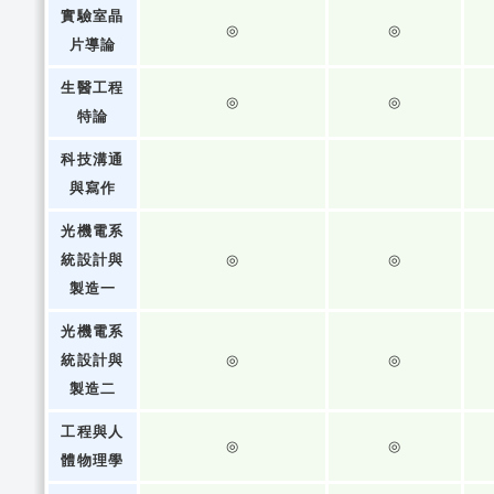
實驗室晶
◎
◎
片導論
生醫工程
◎
◎
特論
科技溝通
與寫作
光機電系
統設計與
◎
◎
製造一
光機電系
統設計與
◎
◎
製造二
工程與人
◎
◎
體物理學