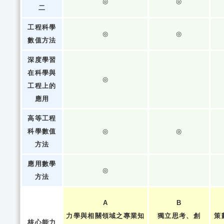
◎
◎
二
工程科學
◎
◎
數值方法
深度學習
在科學與
◎
工程上的
應用
高等工程
科學數值
◎
◎
方法
應用數學
◎
方法
A
B
力學與相關領域之專業知
獨立思考、創
策
核心能力