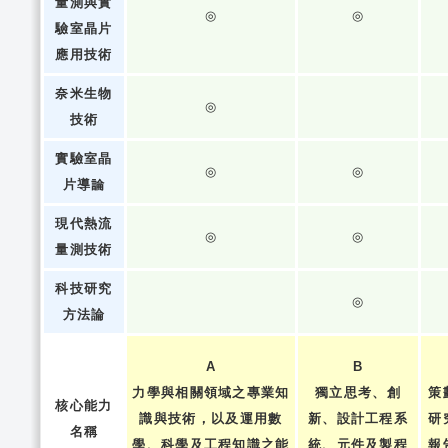
量測與實
◎
◎
驗室晶片
應用技術
奈米生物
◎
技術
實驗室晶
◎
◎
片導論
現代熱流
◎
◎
量測技術
科技研究
◎
方法論
A
B
力學與相關領域之專業知
獨立思考、創
策
核心能力
識與技術，以及運用數
新、設計工程系
研
名稱
學、科學及工程知識之能
統、元件及製程
報