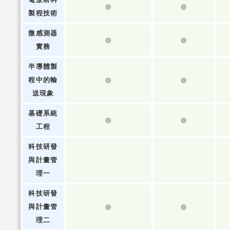
◎
◎
製程技術
微感測器
◎
◎
實務
半導體製
程中的輸
◎
◎
送現象
基礎系統
◎
◎
工程
科技研發
與計畫管
理一
科技研發
與計畫管
◎
◎
理二