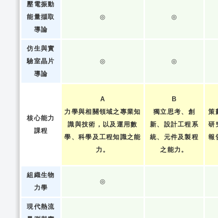
壓電振動
能量擷取
◎
◎
導論
仿生與實
驗室晶片
◎
◎
導論
A
B
力學與相關領域之專業知
獨立思考、創
策
核心能力
識與技術，以及運用數
新、設計工程系
研
課程
學、科學及工程知識之能
統、元件及製程
報
力。
之能力。
組織生物
◎
力學
現代熱流