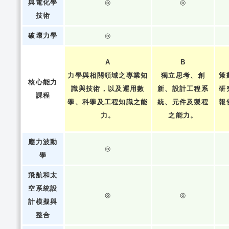
與電化學
◎
◎
技術
破壞力學
◎
A
B
力學與相關領域之專業知
獨立思考、創
策
核心能力
識與技術，以及運用數
新、設計工程系
研
課程
學、科學及工程知識之能
統、元件及製程
報
力。
之能力。
應力波動
◎
學
飛航和太
空系統設
◎
◎
計模擬與
整合