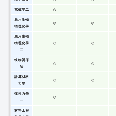
電磁學二
◎
應用生物
◎
◎
物理化學
應用生物
物理化學
◎
◎
二
軟物質導
◎
◎
論
計算材料
◎
◎
力學
彈性力學
◎
一
材料工程