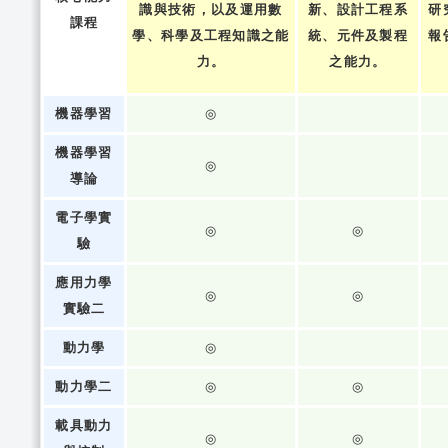
識與技術，以及運用數
新、設計工程系
研
課程
學、科學及工程知識之能
統、元件及製程
報
力。
之能力。
機器學習
◎
機器學習
◎
導論
電子學實
◎
◎
驗
應用力學
◎
◎
實驗二
動力學
◎
動力學二
◎
◎
載具動力
◎
◎