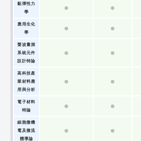
黏彈性力
◎
◎
學
應用生化
◎
◎
學
聲波量測
系統元件
◎
◎
設計特論
高科技產
業材料應
◎
◎
用與分析
電子材料
◎
◎
特論
細胞微機
電及微流
◎
◎
體導論