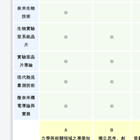
奈米生物
◎
技術
生物實驗
室系統晶
◎
◎
片
實驗室晶
◎
◎
片導論
現代熱流
◎
◎
量測技術
微奈米機
電導論與
◎
◎
實務
A
B
力學與相關領域之專業知
獨立思考、創
策