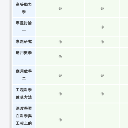
高等動力
◎
◎
學
專題討論
◎
一
專題研究
◎
◎
應用數學
◎
一
應用數學
◎
◎
二
工程科學
◎
◎
數值方法
深度學習
在科學與
◎
工程上的