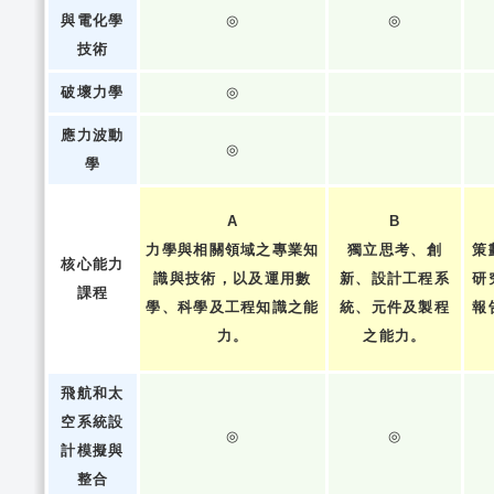
與電化學
◎
◎
技術
破壞力學
◎
應力波動
◎
學
A
B
力學與相關領域之專業知
獨立思考、創
策
核心能力
識與技術，以及運用數
新、設計工程系
研
課程
學、科學及工程知識之能
統、元件及製程
報
力。
之能力。
飛航和太
空系統設
◎
◎
計模擬與
整合