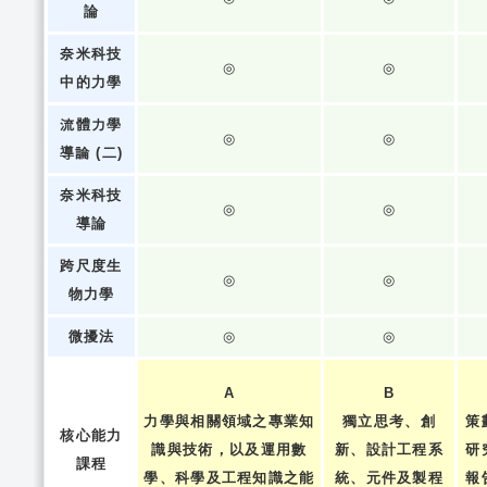
論
奈米科技
◎
◎
中的力學
流體力學
◎
◎
導論 (二)
奈米科技
◎
◎
導論
跨尺度生
◎
◎
物力學
微擾法
◎
◎
A
B
力學與相關領域之專業知
獨立思考、創
策
核心能力
識與技術，以及運用數
新、設計工程系
研
課程
學、科學及工程知識之能
統、元件及製程
報