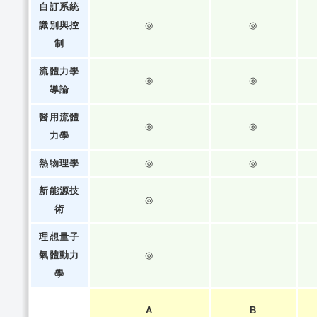
自訂系統
識別與控
◎
◎
制
流體力學
◎
◎
導論
醫用流體
◎
◎
力學
熱物理學
◎
◎
新能源技
◎
術
理想量子
氣體動力
◎
學
A
B