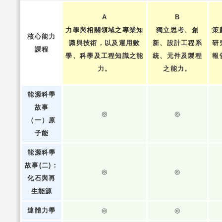
A
B
力學與相關領域之專業知
獨立思考、創
策
核心能力
識與技術，以及運用數
新、設計工程系
研
課程
學、科學及工程知識之能
統、元件及製程
報
力。
之能力。
能源科學
故事
◎
◎
（一）原
子能
能源科學
故事(二)：
◎
◎
化石與再
生能源
連體力學
◎
◎