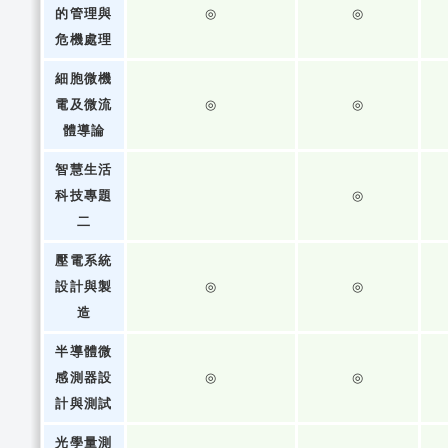
的管理與
◎
◎
危機處理
細胞微機
電及微流
◎
◎
體導論
智慧生活
科技專題
◎
二
壓電系統
設計與製
◎
◎
造
半導體微
感測器設
◎
◎
計與測試
光學量測