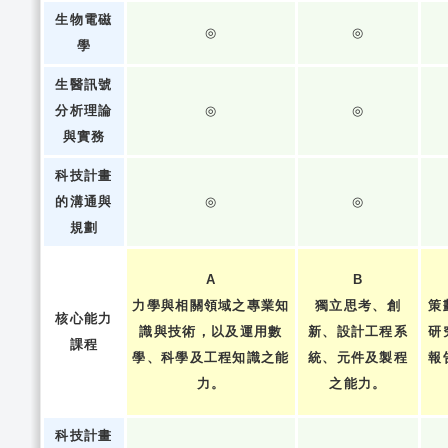
生物電磁
◎
◎
學
生醫訊號
分析理論
◎
◎
與實務
科技計畫
的溝通與
◎
◎
規劃
A
B
力學與相關領域之專業知
獨立思考、創
策
核心能力
識與技術，以及運用數
新、設計工程系
研
課程
學、科學及工程知識之能
統、元件及製程
報
力。
之能力。
科技計畫