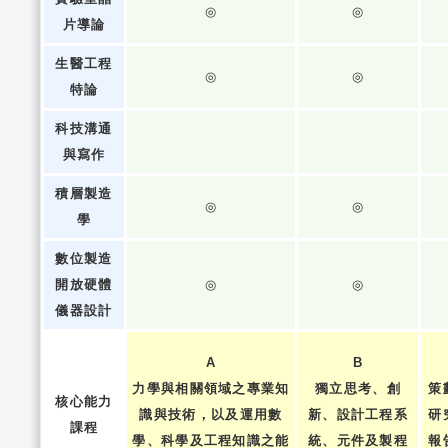
◎
◎
片導論
生醫工程
◎
◎
特論
科技溝通
與寫作
積層製造
◎
◎
學
數位製造
開放硬體
◎
◎
儀器設計
A
B
力學與相關領域之專業知
獨立思考、創
策
核心能力
識與技術，以及運用數
新、設計工程系
研
課程
學、科學及工程知識之能
統、元件及製程
報