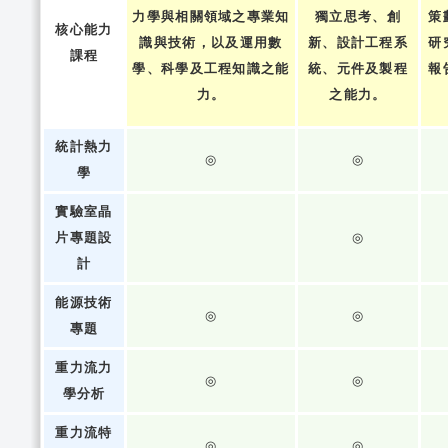
力學與相關領域之專業知
獨立思考、創
策
核心能力
識與技術，以及運用數
新、設計工程系
研
課程
學、科學及工程知識之能
統、元件及製程
報
力。
之能力。
統計熱力
◎
◎
學
實驗室晶
片專題設
◎
計
能源技術
◎
◎
專題
重力流力
◎
◎
學分析
重力流特
◎
◎