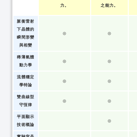
力。
之能力。
脈衝雷射
下晶體的
◎
◎
瞬間形變
與相變
稀薄氣體
◎
◎
動力學
流體穩定
◎
◎
學特論
雙曲線型
◎
◎
守恆律
平面顯示
◎
技術概論
實驗室晶