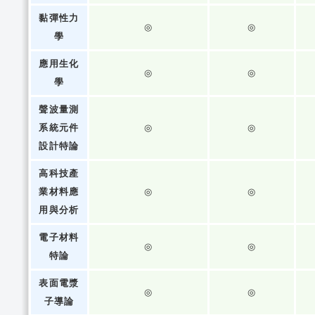
黏彈性力
◎
◎
學
應用生化
◎
◎
學
聲波量測
系統元件
◎
◎
設計特論
高科技產
業材料應
◎
◎
用與分析
電子材料
◎
◎
特論
表面電漿
◎
◎
子導論