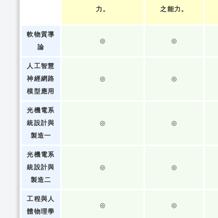
力。
之能力。
軟物質導
◎
◎
論
人工智慧
神經網路
◎
◎
模型應用
光機電系
統設計與
◎
◎
製造一
光機電系
統設計與
◎
◎
製造二
工程與人
◎
◎
體物理學