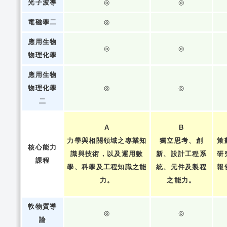
光子波導
◎
◎
電磁學二
◎
應用生物
◎
◎
物理化學
應用生物
物理化學
◎
◎
二
A
B
力學與相關領域之專業知
獨立思考、創
策
核心能力
識與技術，以及運用數
新、設計工程系
研
課程
學、科學及工程知識之能
統、元件及製程
報
力。
之能力。
軟物質導
◎
◎
論