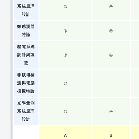
系統原理
◎
◎
設計
微感測器
◎
◎
特論
壓電系統
設計與製
◎
◎
造
非破壞檢
測與電腦
◎
模擬特論
光學量測
系統原理
◎
◎
設計
A
B