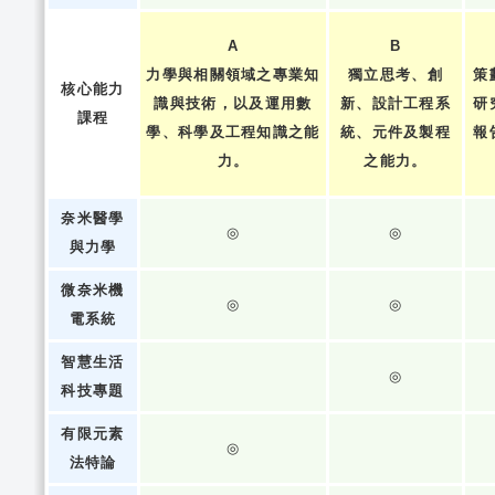
A
B
力學與相關領域之專業知
獨立思考、創
策
核心能力
識與技術，以及運用數
新、設計工程系
研
課程
學、科學及工程知識之能
統、元件及製程
報
力。
之能力。
奈米醫學
◎
◎
與力學
微奈米機
◎
◎
電系統
智慧生活
◎
科技專題
有限元素
◎
法特論