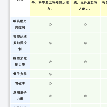
學、科學及工程知識之能
統、元件及製程
報
力。
之能力。
載具動力
◎
◎
與控制
智能結構
振動與控
◎
◎
制
微奈米電
◎
◎
動力學
量子力學
◎
電磁學
◎
應用量子
◎
◎
力學