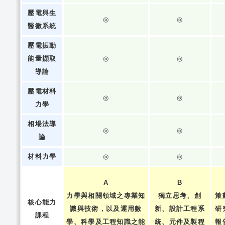
壓電與生
◎
◎
醫微系統
壓電振動
能量擷取
◎
◎
導論
壓電材料
◎
◎
力學
相場法導
◎
◎
論
材料力學
◎
◎
A
B
力學與相關領域之專業知
獨立思考、創
策
核心能力
識與技術，以及運用數
新、設計工程系
研
課程
學、科學及工程知識之能
統、元件及製程
報