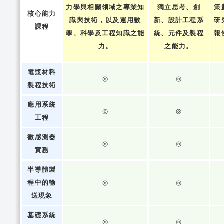
力學與相關領域之專業知
獨立思考、創
策
核心能力
識與技術，以及運用數
新、設計工程系
研
課程
學、科學及工程知識之能
統、元件及製程
報
力。
之能力。
電漿材料
◎
◎
製程技術
應用系統
◎
◎
工程
微感測器
◎
◎
實務
半導體製
程中的輸
◎
◎
送現象
基礎系統
◎
◎