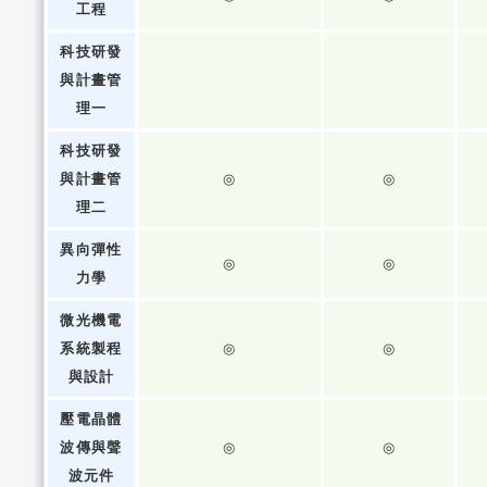
工程
科技研發
與計畫管
理一
科技研發
與計畫管
◎
◎
理二
異向彈性
◎
◎
力學
微光機電
系統製程
◎
◎
與設計
壓電晶體
波傳與聲
◎
◎
波元件