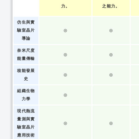
力。
之能力。
仿生與實
驗室晶片
◎
◎
導論
奈米尺度
◎
◎
能量傳輸
核能發展
◎
◎
史
組織生物
◎
力學
現代熱流
量測與實
◎
◎
驗室晶片
應用技術