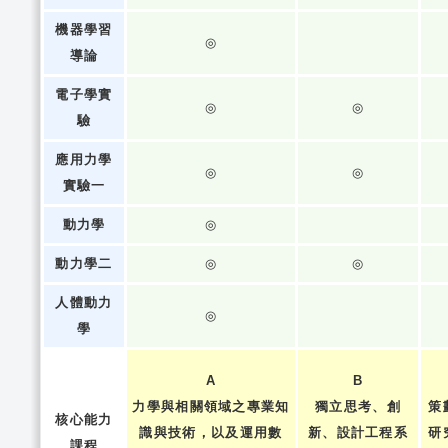
機器學習
◎
導論
電子學實
◎
◎
驗
應用力學
◎
◎
實驗一
動力學
◎
動力學二
◎
◎
人體動力
◎
學
A
B
力學與相關領域之專業知
獨立思考、創
策
核心能力
識與技術，以及運用數
新、設計工程系
研
課程