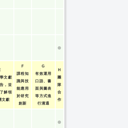
◎
F
G
E
H
課程知
有效運用
學文獻
團
識與技
口語、書
告，並
隊
能應用
面與圖表
了解領
合
於研究
等方式進
關文獻
作
創新
行溝通
◎