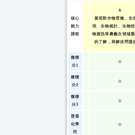
A
核心
展現對作物育種、生
能力
培、生物統計、生物
課程
物資訊等農藝次領域
的了解，與解決問題
微積
◎
分1
微積
◎
分2
微積
◎
分3
普通
化學
◎
丙