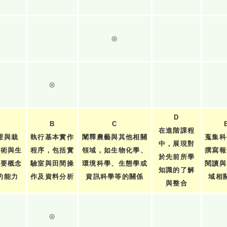
◎
◎
D
B
C
在進階課程
理與栽
執行基本實作
闡釋農藝與其他相關
蒐集科
中，展現對
技術與生
程序，包括實
領域，如生物化學、
撰寫報
於先前所學
重要概念
驗室與田間操
環境科學、生態學或
閱讀與
知識的了解
的能力
作及資料分析
資訊科學等的關係
域相
與整合
◎