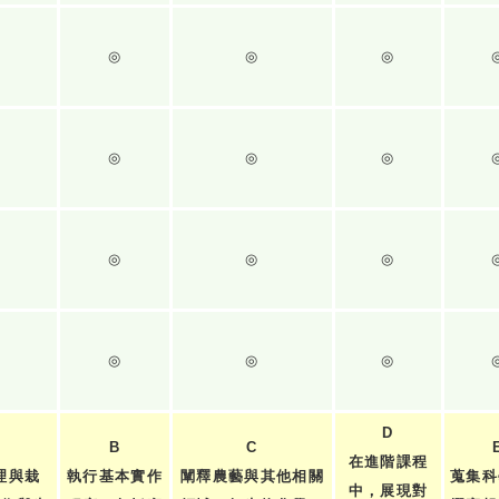
◎
◎
◎
◎
◎
◎
◎
◎
◎
◎
◎
◎
D
B
C
在進階課程
理與栽
執行基本實作
闡釋農藝與其他相關
蒐集科
中，展現對