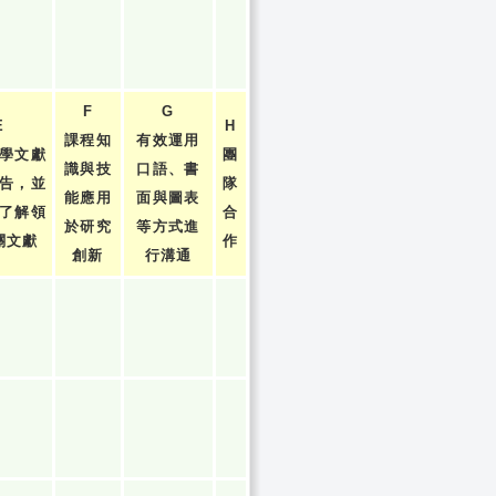
F
G
E
H
課程知
有效運用
學文獻
團
識與技
口語、書
告，並
隊
能應用
面與圖表
了解領
合
於研究
等方式進
關文獻
作
創新
行溝通