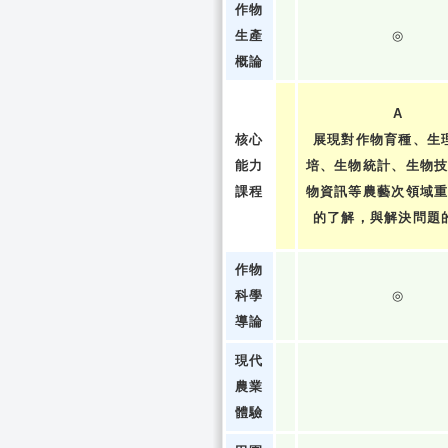
作物
生產
◎
概論
A
核心
展現對作物育種、生
能力
培、生物統計、生物
課程
物資訊等農藝次領域
的了解，與解決問題
作物
科學
◎
導論
現代
農業
體驗