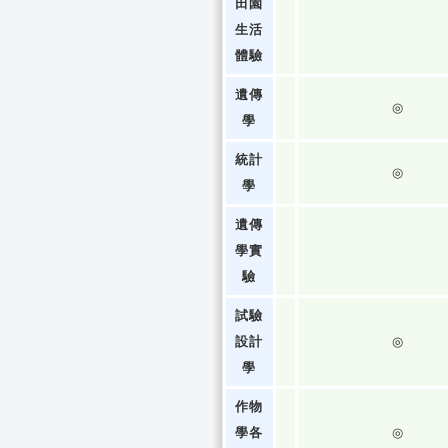
田園
生活
體驗
遺傳
◎
學
統計
◎
學
遺傳
學實
驗
試驗
設計
◎
學
作物
學各
◎