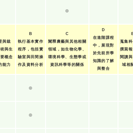
◎
D
B
C
在進階課程
理與栽
執行基本實作
闡釋農藝與其他相關
蒐集科
中，展現對
技術與生
程序，包括實
領域，如生物化學、
撰寫報
於先前所學
重要概念
驗室與田間操
環境科學、生態學或
閱讀與
知識的了解
的能力
作及資料分析
資訊科學等的關係
域相
與整合
◎
◎