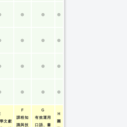
◎
◎
◎
◎
◎
◎
◎
◎
◎
◎
◎
◎
◎
◎
◎
◎
F
G
E
H
課程知
有效運用
學文獻
團
識與技
口語、書