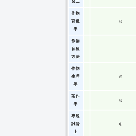
習二
作物
育種
◎
學
作物
育種
方法
作物
生理
◎
學
茶作
◎
學
專題
討論
◎
上