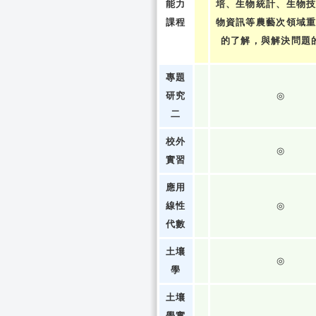
能力
培、生物統計、生物
課程
物資訊等農藝次領域
的了解，與解決問題
專題
研究
◎
二
校外
◎
實習
應用
線性
◎
代數
土壤
◎
學
土壤
學實