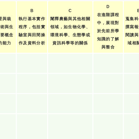
D
B
C
在進階課程
理與栽
執行基本實作
闡釋農藝與其他相關
蒐集科
中，展現對
技術與生
程序，包括實
領域，如生物化學、
撰寫報
於先前所學
重要概念
驗室與田間操
環境科學、生態學或
閱讀與
知識的了解
的能力
作及資料分析
資訊科學等的關係
域相
與整合