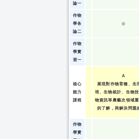
論一
作物
學各
◎
論二
作物
學實
習一
A
核心
展現對作物育種、生
能力
培、生物統計、生物
課程
物資訊等農藝次領域
的了解，與解決問題
作物
學實