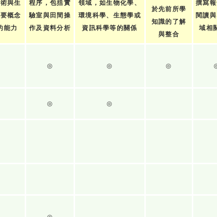
技術與生
程序，包括實
領域，如生物化學、
撰寫報
於先前所學
重要概念
驗室與田間操
環境科學、生態學或
閱讀與
知識的了解
的能力
作及資料分析
資訊科學等的關係
域相
與整合
◎
◎
◎
◎
◎
◎