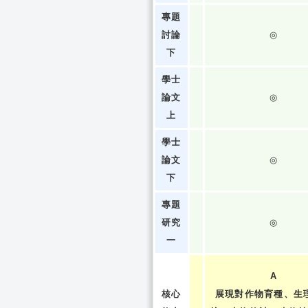
專題
討論
◎
下
學士
論文
◎
上
學士
論文
◎
下
專題
研究
◎
一
A
核心
展現對作物育種、生