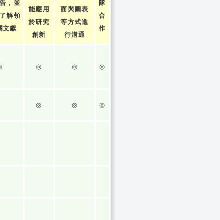
告，並
隊
能應用
面與圖表
了解領
合
於研究
等方式進
關文獻
作
創新
行溝通
◎
◎
◎
◎
◎
◎
◎