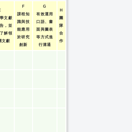
F
G
E
H
課程知
有效運用
學文獻
團
識與技
口語、書
告，並
隊
能應用
面與圖表
了解領
合
於研究
等方式進
關文獻
作
創新
行溝通