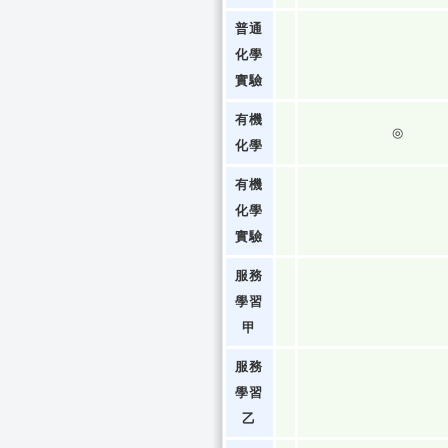
普通
化學
實驗
有機
◎
化學
有機
化學
實驗
服務
學習
甲
服務
學習
乙