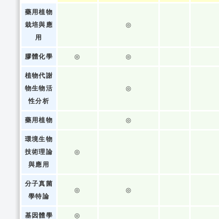
藥用植物
栽培與應
◎
用
膠體化學
◎
◎
植物代謝
物生物活
◎
性分析
藥用植物
◎
環境生物
技術理論
◎
與應用
分子真菌
◎
◎
學特論
基因體學
◎