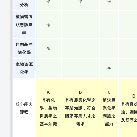
◎
◎
◎
分析
植物營養
狀態診斷
◎
學
自由基生
◎
物化學
生物資源
◎
化學
A
B
C
D
具有化
具有農業化學之
解決農
核心能力
具有良
學、生物
專業知識，符合
業化學
課程
通、團
與農學之
國家專業人才之
問題之
及領導
基本知識
需求
能力