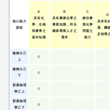
A
B
C
D
具有化
具有農業化學之
解決農
核心能力
具有良
學、生物
專業知識，符合
業化學
課程
通、團
與農學之
國家專業人才之
問題之
及領導
基本知識
需求
能力
微積分乙
◎
上
微積分乙
◎
下
普通物理
◎
學乙上
普通物理
◎
學乙下