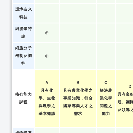
環境奈米
科技
細胞學特
◎
論
細胞分子
機制及調
◎
控
A
B
C
D
具有化
具有農業化學之
解決農
核心能力
具有良
學、生物
專業知識，符合
業化學
課程
通、團
與農學之
國家專業人才之
問題之
及領導
基本知識
需求
能力
植物營養