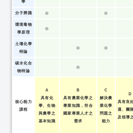
學
分子辨識
◎
◎
環境毒物
◎
學原理
土壤化學
◎
◎
特論
碳水化合
◎
物特論
A
B
C
D
具有化
具有農業化學之
解決農
核心能力
具有良
學、生物
專業知識，符合
業化學
課程
通、團
與農學之
國家專業人才之
問題之
及領導
基本知識
需求
能力