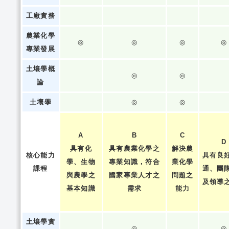
工廠實務
農業化學
◎
◎
◎
◎
專業發展
土壤學概
◎
◎
論
土壤學
◎
◎
A
B
C
D
具有化
具有農業化學之
解決農
核心能力
具有良
學、生物
專業知識，符合
業化學
課程
通、團
與農學之
國家專業人才之
問題之
及領導
基本知識
需求
能力
土壤學實
◎
◎