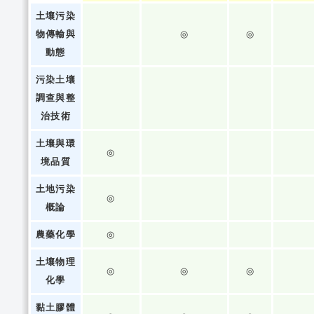
土壤污染
物傳輸與
◎
◎
動態
污染土壤
調查與整
治技術
土壤與環
◎
境品質
土地污染
◎
概論
農藥化學
◎
土壤物理
◎
◎
◎
化學
黏土膠體