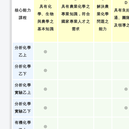
D
具有化
具有農業化學之
解決農
核心能力
具有良
學、生物
專業知識，符合
業化學
課程
通、團
與農學之
國家專業人才之
問題之
及領導
基本知識
需求
能力
分析化學
◎
乙上
分析化學
◎
乙下
分析化學
◎
◎
實驗乙上
分析化學
◎
◎
實驗乙下
有機化學
◎