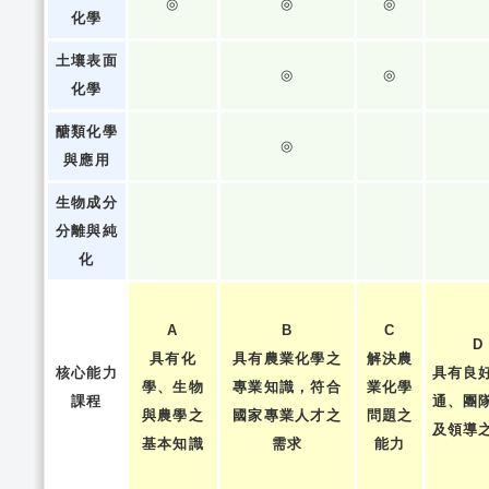
◎
◎
◎
化學
土壤表面
◎
◎
化學
醣類化學
◎
與應用
生物成分
分離與純
化
A
B
C
D
具有化
具有農業化學之
解決農
核心能力
具有良
學、生物
專業知識，符合
業化學
課程
通、團
與農學之
國家專業人才之
問題之
及領導
基本知識
需求
能力