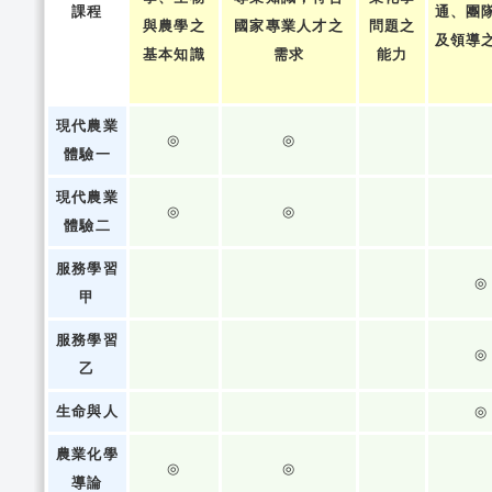
課程
通、團
與農學之
國家專業人才之
問題之
及領導
基本知識
需求
能力
現代農業
◎
◎
體驗一
現代農業
◎
◎
體驗二
服務學習
◎
甲
服務學習
◎
乙
生命與人
◎
農業化學
◎
◎
導論