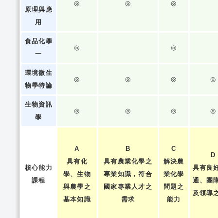
◎
◎
◎
原理與應
用
食品化學
◎
◎
一
環境微生
◎
◎
◎
◎
物學特論
生物資訊
◎
◎
◎
◎
學
A
B
C
D
具有化
具有農業化學之
解決農
核心能力
具有良
學、生物
專業知識，符合
業化學
課程
通、團
與農學之
國家專業人才之
問題之
及領導
基本知識
需求
能力