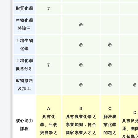
脂質化學
◎
生物化學
◎
特論三
土壤生物
◎
◎
化學
土壤化學
◎
◎
◎
儀器分析
穀物原料
◎
◎
◎
及加工
A
B
C
D
具有化
具有農業化學之
解決農
核心能力
具有良
學、生物
專業知識，符合
業化學
課程
通、團
與農學之
國家專業人才之
問題之
及領導