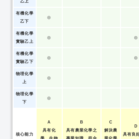
乙上
有機化學
◎
乙下
有機化學
◎
◎
實驗乙上
有機化學
◎
◎
實驗乙下
物理化學
◎
上
物理化學
◎
下
A
B
C
D
具有化
具有農業化學之
解決農
核心能力
具有良
學、生物
專業知識，符合
業化學