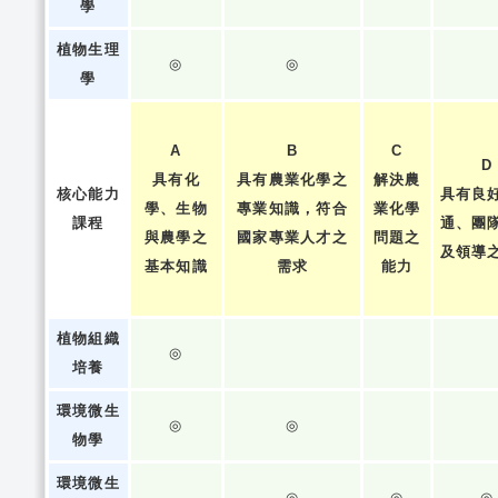
學
植物生理
◎
◎
學
A
B
C
D
具有化
具有農業化學之
解決農
核心能力
具有良
學、生物
專業知識，符合
業化學
課程
通、團
與農學之
國家專業人才之
問題之
及領導
基本知識
需求
能力
植物組織
◎
培養
環境微生
◎
◎
物學
環境微生
◎
◎
◎