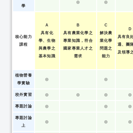
◎
◎
學
A
B
C
D
具有化
具有農業化學之
解決農
核心能力
具有良
學、生物
專業知識，符合
業化學
課程
通、團
與農學之
國家專業人才之
問題之
及領導
基本知識
需求
能力
植物營養
◎
◎
學實驗
校外實習
◎
◎
◎
◎
專題討論
◎
◎
◎
專題討論
◎
◎
◎
上