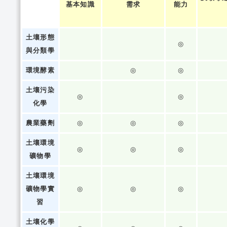
基本知識
需求
能力
土壤形態
◎
與分類學
環境酵素
◎
◎
土壤污染
◎
◎
化學
農業藥劑
◎
◎
◎
土壤環境
◎
◎
◎
礦物學
土壤環境
礦物學實
◎
◎
◎
習
土壤化學