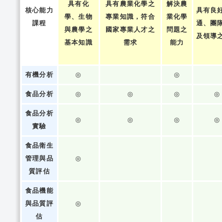
具有化
具有農業化學之
解決農
核心能力
具有良
學、生物
專業知識，符合
業化學
課程
通、團
與農學之
國家專業人才之
問題之
及領導
基本知識
需求
能力
有機分析
◎
◎
食品分析
◎
◎
◎
◎
食品分析
◎
◎
◎
◎
實驗
食品衛生
管理與品
◎
質評估
食品機能
與品質評
◎
估