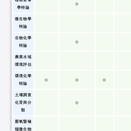
◎
學特論
微生物學
特論
生物化學
◎
特論
農業水域
環境評估
環境化學
◎
◎
◎
特論
土壤調查
化育與分
◎
類
厭氧暨極
端微生物