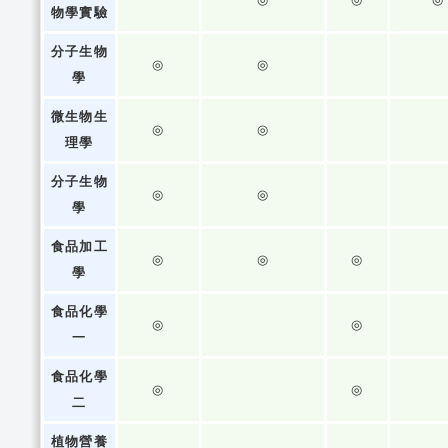
物學實驗
分子生物
◎
◎
學
微生物生
◎
◎
理學
分子生物
◎
◎
學
食品加工
◎
◎
◎
學
食品化學
◎
◎
一
食品化學
◎
◎
二
植物營養