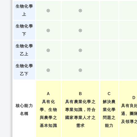
生物化學
◎
◎
上
生物化學
◎
◎
下
生物化學
◎
◎
乙上
生物化學
◎
◎
乙下
A
B
C
D
具有化
具有農業化學之
解決農
核心能力
具有良
學、生物
專業知識，符合
業化學
名稱
通、團
與農學之
國家專業人才之
問題之
及領導
基本知識
需求
能力