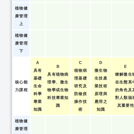
植物健
康管理
上
植物健
康管理
下
A
C
D
B
E
具有
植物病
微生物
具有植物病
瞭解微生
基礎
理基礎
生技產
核心能
理學、微生
在生態系
生命
研究及
業技術
力課程
物學或生物
的角色及
科學
防檢疫
原理與
科技專業知
對人類福
專業
操作技
應用之
識
其重要
知識
術
知識
植物健
康管理