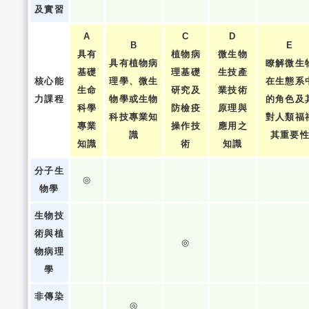
及實習
A
C
D
B
E
具有
植物病
微生物
具有植物病
瞭解微生
基礎
理基礎
生技產
核心能
理學、微生
在生態系
生命
研究及
業技術
力課程
物學或生物
的角色及
科學
防檢疫
原理與
科技專業知
對人類福
專業
操作技
應用之
識
其重要
知識
術
知識
分子生
◎
物學
生物技
術與植
◎
物病理
學
非傳染
◎