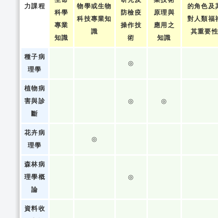
力課程
物學或生物
的角色及
科學
防檢疫
原理與
科技專業知
對人類福
專業
操作技
應用之
識
其重要
知識
術
知識
種子病
◎
理學
植物病
害與診
◎
◎
斷
花卉病
◎
理學
森林病
理學概
◎
論
資料收