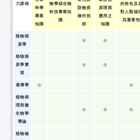
力課程
物學或生物
的角色及
科學
防檢疫
原理與
科技專業知
對人類福
專業
操作技
應用之
識
其重要
知識
術
知識
植物病
◎
◎
原學
植物病
原學實
◎
◎
習
遺傳學
◎
◎
植物病
理與微
◎
◎
◎
生物學
導論
植物檢