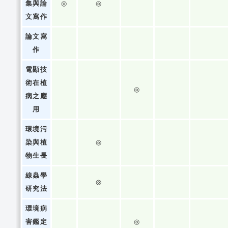
集與論
◎
◎
文寫作
論文寫
作
電顯技
術在植
◎
病之應
用
環境污
染與植
◎
物生長
線蟲學
◎
研究法
環境病
害鑑定
◎