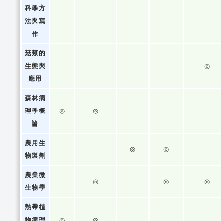
科學方
法與寫
作
菇類的
生態與
◎
應用
森林病
理學概
◎
◎
論
農用生
◎
◎
物製劑
農業微
◎
◎
◎
生物學
熱帶植
物病理
◎
◎