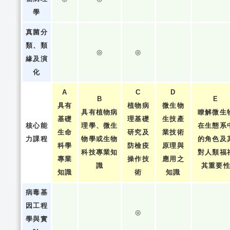
學
真菌分
類、類
◎
◎
緣及演
化
A
C
D
B
E
具有
植物病
微生物
具有植物病
瞭解微生
基礎
理基礎
生技產
核心能
理學、微生
在生態系
生命
研究及
業技術
力課程
物學或生物
的角色及
科學
防檢疫
原理與
科技專業知
對人類福
專業
操作技
應用之
識
其重要
知識
術
知識
病毒基
因工程
◎
學與實