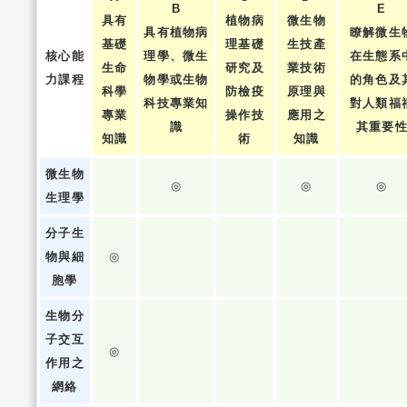
B
E
具有
植物病
微生物
具有植物病
瞭解微生
基礎
理基礎
生技產
核心能
理學、微生
在生態系
生命
研究及
業技術
力課程
物學或生物
的角色及
科學
防檢疫
原理與
科技專業知
對人類福
專業
操作技
應用之
識
其重要
知識
術
知識
微生物
◎
◎
◎
生理學
分子生
物與細
◎
胞學
生物分
子交互
◎
作用之
網絡