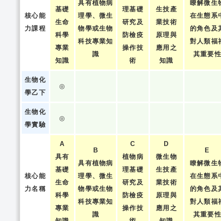
具有植物病
瞭解微生
基礎
理基礎
生技產
核心能
理學、微生
在生態系
生命
研究及
業技術
力課程
物學或生物
的角色及
科學
防檢疫
原理與
科技專業知
對人類福
專業
操作技
應用之
識
其重要
知識
術
知識
生物化
◎
學乙下
生物化
◎
學實驗
A
C
D
B
E
具有
植物病
微生物
具有植物病
瞭解微生
基礎
理基礎
生技產
核心能
理學、微生
在生態系
生命
研究及
業技術
力名稱
物學或生物
的角色及
科學
防檢疫
原理與
科技專業知
對人類福
專業
操作技
應用之
識
其重要
知識
術
知識