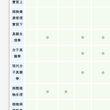
實習上
植物健
康管理
實習下
真菌生
◎
◎
◎
理學
分子真
◎
◎
菌學
現代分
子真菌
◎
◎
學
病態植
◎
◎
物生理
植物病