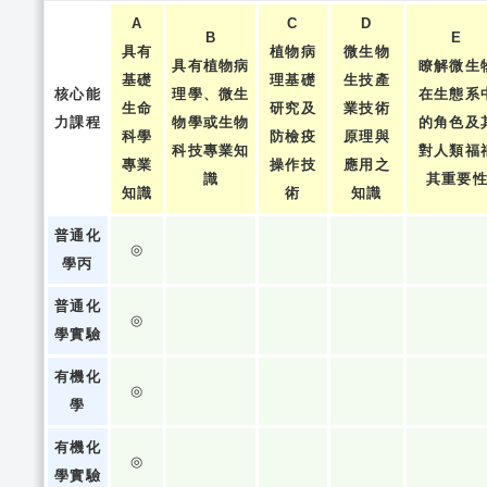
A
C
D
B
E
具有
植物病
微生物
具有植物病
瞭解微生
基礎
理基礎
生技產
核心能
理學、微生
在生態系
生命
研究及
業技術
力課程
物學或生物
的角色及
科學
防檢疫
原理與
科技專業知
對人類福
專業
操作技
應用之
識
其重要
知識
術
知識
普通化
◎
學丙
普通化
◎
學實驗
有機化
◎
學
有機化
◎
學實驗