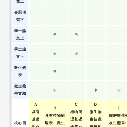
究上
專題研
究下
學士論
◎
◎
文上
學士論
◎
◎
文下
微生物
◎
學
微生物
◎
◎
◎
學實驗
A
C
D
B
E
具有
植物病
微生物
具有植物病
瞭解微生
基礎
理基礎
生技產
核心能
理學、微生
在生態系
生命
研究及
業技術