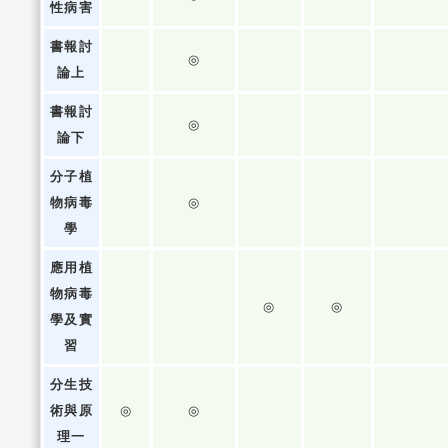
性病害
書報討
◎
論上
書報討
◎
論下
分子植
物病毒
◎
學
應用植
物病毒
◎
◎
學及實
習
分生技
術與原
◎
◎
理一