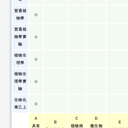
普通植
◎
物學
普通植
物學實
◎
驗
植物生
◎
理學
植物生
理學實
◎
驗
生物化
◎
學乙上
A
C
D
B
E
具有
植物病
微生物