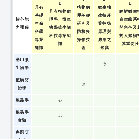
B
E
具有
植物病
微生物
具有植物病
瞭解微生
基礎
理基礎
生技產
核心能
理學、微生
在生態系
生命
研究及
業技術
力課程
物學或生物
的角色及
科學
防檢疫
原理與
科技專業知
對人類福
專業
操作技
應用之
識
其重要
知識
術
知識
應用微
◎
生物學
植病防
◎
治學
線蟲學
◎
線蟲學
◎
實驗
專題研