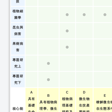
疫
植物細
◎
◎
◎
菌學
昆虫與
◎
病害
果樹病
◎
害
專題研
◎
究上
專題研
◎
究下
A
C
D
B
E
具有
植物病
微生物
具有植物病
瞭解微生
基礎
理基礎
生技產
核心能
理學、微生
在生態系
生命
研究及
業技術