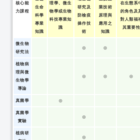
核心能
理學、微生
在生態系
生命
研究及
業技術
力課程
物學或生物
的角色及
科學
防檢疫
原理與
科技專業知
對人類福
專業
操作技
應用之
識
其重要
知識
術
知識
微生物
◎
◎
研究法
植物病
理與微
◎
◎
◎
生物學
導論
真菌學
◎
真菌學
◎
實驗
植病研
◎