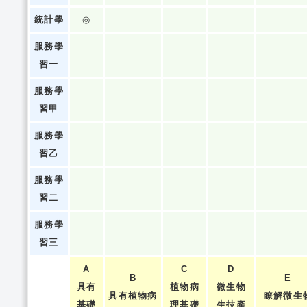
統計學
◎
服務學
習一
服務學
習甲
服務學
習乙
服務學
習二
服務學
習三
A
C
D
B
E
具有
植物病
微生物
具有植物病
瞭解微生
基礎
理基礎
生技產