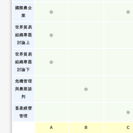
國際農企
◎
◎
業
世界貿易
組織專題
◎
討論上
世界貿易
組織專題
◎
討論下
危機管理
與農業談
◎
判
畜產經營
◎
管理
A
B
C