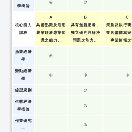
◎
◎
學概論
A
B
C
核心能力
具備熟識及活用
具有創新思考、
策劃及執行研
課程
農業經濟專業知
獨立研究與解決
並具備撰寫完
識之能力。
問題之能力。
專業簡報之
漁業經濟
◎
學
勞動經濟
◎
◎
◎
學
線型規劃
◎
生態經濟
◎
學概論
作業研究
◎
一