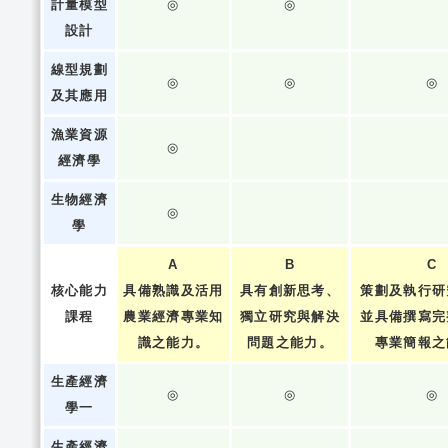
計量模型
◎
◎
設計
線型規劃
◎
◎
◎
及其應用
漁業資源
◎
經濟學
生物經濟
◎
學
A
B
C
核心能力
具備熟識及活用
具有創新思考、
策劃及執行研
課程
農業經濟專業知
獨立研究與解決
並具備撰寫完
識之能力。
問題之能力。
專業簡報之
生產經濟
◎
◎
◎
學一
生產經濟