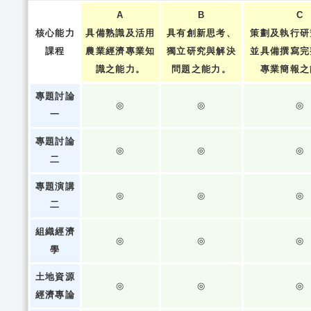
A
B
C
核心能力
具備熟識及活用
具有創新思考、
策劃及執行研
課程
農業經濟專業知
獨立研究與解決
並具備撰寫完
識之能力。
問題之能力。
專業簡報之
專題討論
◎
◎
◎
一
專題討論
◎
◎
◎
二
專題演講
◎
◎
◎
二
組織經濟
◎
◎
◎
學
土地資源
◎
◎
◎
經濟專論