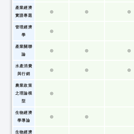
產業經濟
◎
◎
◎
實證專題
管理經濟
◎
學
產業關聯
◎
◎
◎
論
水產消費
◎
◎
◎
與行銷
農業政策
之理論模
◎
型
生物經濟
◎
◎
學導論
生物經濟