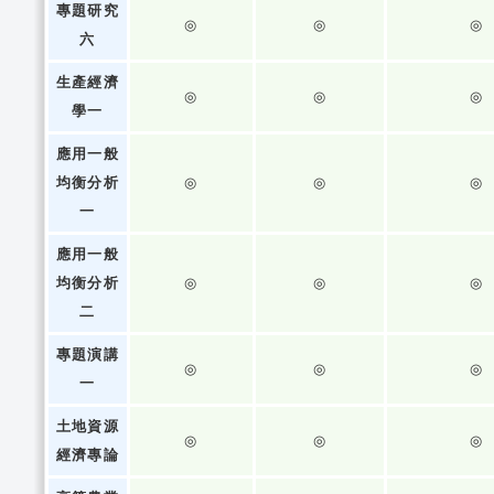
專題研究
◎
◎
◎
六
生產經濟
◎
◎
◎
學一
應用一般
均衡分析
◎
◎
◎
一
應用一般
均衡分析
◎
◎
◎
二
專題演講
◎
◎
◎
一
土地資源
◎
◎
◎
經濟專論