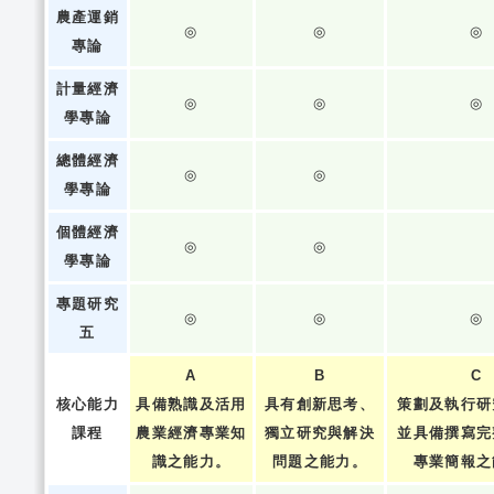
農產運銷
◎
◎
◎
專論
計量經濟
◎
◎
◎
學專論
總體經濟
◎
◎
學專論
個體經濟
◎
◎
學專論
專題研究
◎
◎
◎
五
A
B
C
核心能力
具備熟識及活用
具有創新思考、
策劃及執行研
課程
農業經濟專業知
獨立研究與解決
並具備撰寫完
識之能力。
問題之能力。
專業簡報之