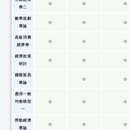
◎
◎
◎
學二
數學規劃
◎
◎
◎
專論
高級消費
◎
◎
◎
經濟學
經濟政策
◎
◎
◎
研討
國際貿易
◎
◎
專論
應用一般
均衡模型
◎
◎
◎
一
勞動經濟
◎
◎
◎
專論