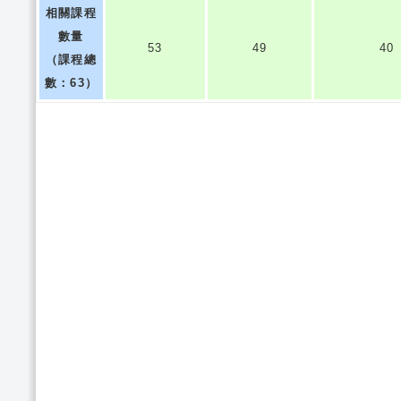
相關課程
數量
53
49
40
（課程總
數：63）