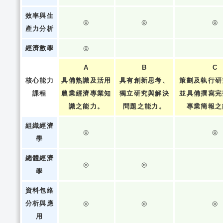
效率與生
◎
◎
◎
產力分析
經濟數學
◎
A
B
C
核心能力
具備熟識及活用
具有創新思考、
策劃及執行研
課程
農業經濟專業知
獨立研究與解決
並具備撰寫完
識之能力。
問題之能力。
專業簡報之
組織經濟
◎
◎
學
總體經濟
◎
◎
學
資料包絡
分析與應
◎
◎
◎
用