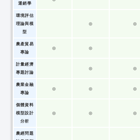
運銷學
環境評估
理論與模
◎
◎
型
農產貿易
◎
◎
專論
計量經濟
◎
◎
專題討論
農業金融
◎
◎
◎
專論
個體資料
模型設計
◎
◎
◎
分析
農經問題