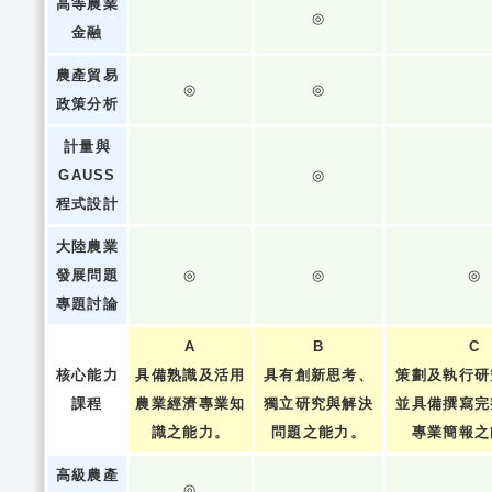
高等農業
◎
金融
農產貿易
◎
◎
政策分析
計量與
GAUSS
◎
程式設計
大陸農業
發展問題
◎
◎
◎
專題討論
A
B
C
核心能力
具備熟識及活用
具有創新思考、
策劃及執行研
課程
農業經濟專業知
獨立研究與解決
並具備撰寫完
識之能力。
問題之能力。
專業簡報之
高級農產
◎