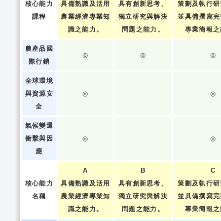
核心能力
具備熟識及活用
具有創新思考、
策劃及執行研
課程
農業經濟專業知
獨立研究與解決
並具備撰寫完
識之能力。
問題之能力。
專業簡報之
農產品國
◎
◎
◎
際行銷
全球環境
與資源安
◎
◎
全
氣候變遷
衝擊與因
◎
◎
應
A
B
C
核心能力
具備熟識及活用
具有創新思考、
策劃及執行研
名稱
農業經濟專業知
獨立研究與解決
並具備撰寫完
識之能力。
問題之能力。
專業簡報之