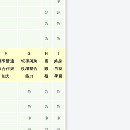
◎
◎
◎
◎
◎
◎
◎
F
G
H
I
團隊溝通
領導與跨
國
終身
與合作與
領域整合
際
自我
能力
能力
觀
學習
◎
◎
◎
◎
◎
◎
◎
◎
◎
◎
◎
◎