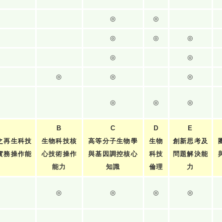
◎
◎
◎
◎
◎
◎
◎
◎
◎
◎
◎
◎
◎
B
C
D
E
之再生科技
生物科技核
高等分子生物學
生物
創新思考及
實務操作能
心技術操作
與基因調控核心
科技
問題解決能
力
能力
知識
倫理
力
◎
◎
◎
◎