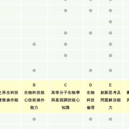
◎
◎
◎
◎
◎
◎
◎
◎
◎
◎
◎
◎
◎
◎
◎
B
C
D
E
之再生科技
生物科技核
高等分子生物學
生物
創新思考及
實務操作能
心技術操作
與基因調控核心
科技
問題解決能
力
能力
知識
倫理
力
◎
◎
◎