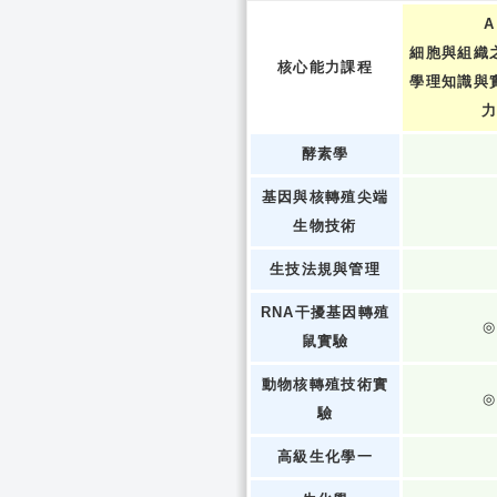
A
細胞與組織
核心能力課程
學理知識與
酵素學
基因與核轉殖尖端
生物技術
生技法規與管理
RNA干擾基因轉殖
◎
鼠實驗
動物核轉殖技術實
◎
驗
高級生化學一