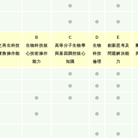
◎
◎
◎
◎
◎
B
C
D
E
之再生科技
生物科技核
高等分子生物學
生物
創新思考及
實務操作能
心技術操作
與基因調控核心
科技
問題解決能
力
能力
知識
倫理
力
◎
◎
◎
◎
◎
◎
◎
◎
◎
◎
◎
◎
◎
◎
◎