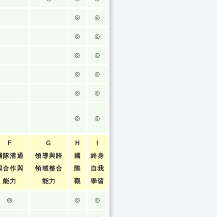
◎
◎
◎
◎
◎
◎
◎
◎
◎
◎
◎
◎
F
G
H
I
團隊溝通
領導與跨
國
終身
與合作與
領域整合
際
自我
能力
能力
觀
學習
◎
◎
◎