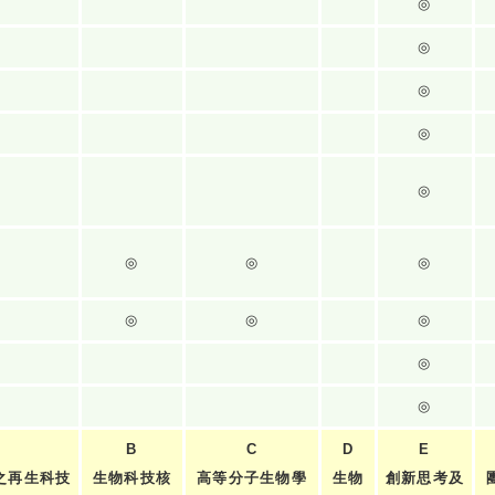
◎
◎
◎
◎
◎
◎
◎
◎
◎
◎
◎
◎
◎
B
C
D
E
之再生科技
生物科技核
高等分子生物學
生物
創新思考及