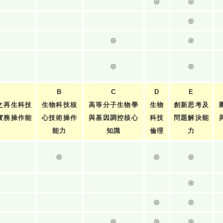
◎
◎
◎
◎
◎
◎
◎
B
C
D
E
之再生科技
生物科技核
高等分子生物學
生物
創新思考及
實務操作能
心技術操作
與基因調控核心
科技
問題解決能
力
能力
知識
倫理
力
◎
◎
◎
◎
◎
◎
◎
◎
◎