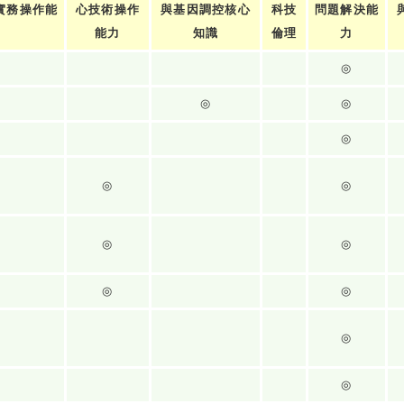
實務操作能
心技術操作
與基因調控核心
科技
問題解決能
力
能力
知識
倫理
力
◎
◎
◎
◎
◎
◎
◎
◎
◎
◎
◎
◎