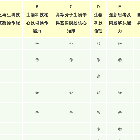
B
C
D
E
之再生科技
生物科技核
高等分子生物學
生物
創新思考及
實務操作能
心技術操作
與基因調控核心
科技
問題解決能
力
能力
知識
倫理
力
◎
◎
◎
◎
◎
◎
◎
◎
◎
◎
◎
◎
◎
◎
◎
◎
◎
◎
◎