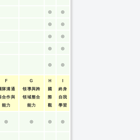
◎
◎
◎
◎
◎
◎
◎
◎
◎
◎
F
G
H
I
團隊溝通
領導與跨
國
終身
與合作與
領域整合
際
自我
能力
能力
觀
學習
◎
◎
◎
◎