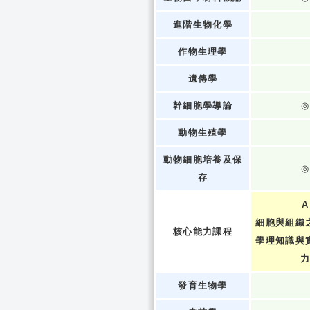
進階生物化學
作物生理學
遺傳學
幹細胞學導論
◎
動物生殖學
動物細胞培養及保
◎
存
A
細胞與組織
核心能力課程
學理知識與
發育生物學