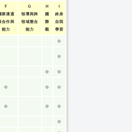
F
G
H
I
團隊溝通
領導與跨
國
終身
與合作與
領域整合
際
自我
能力
能力
觀
學習
◎
◎
◎
◎
◎
◎
◎
◎
◎
◎
◎