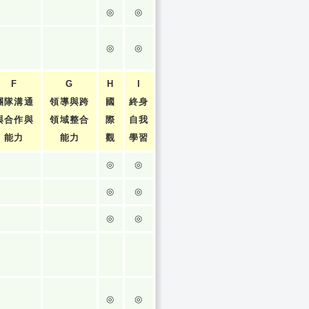
◎
◎
◎
◎
F
G
H
I
團隊溝通
領導與跨
國
終身
與合作與
領域整合
際
自我
能力
能力
觀
學習
◎
◎
◎
◎
◎
◎
◎
◎