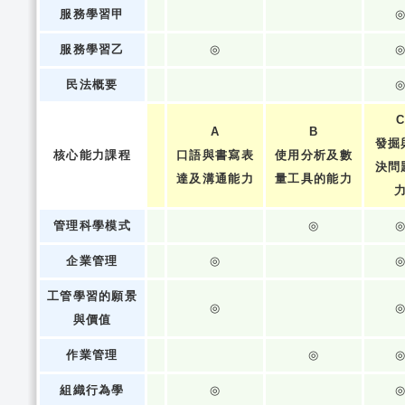
服務學習甲
服務學習乙
◎
民法概要
A
B
發掘
核心能力課程
口語與書寫表
使用分析及數
決問
達及溝通能力
量工具的能力
管理科學模式
◎
企業管理
◎
工管學習的願景
◎
與價值
作業管理
◎
組織行為學
◎