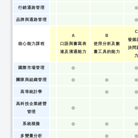
行銷通路管理
品牌與通路管理
A
B
發掘
核心能力課程
口語與書寫表
使用分析及數
決問
達及溝通能力
量工具的能力
國際市場管理
◎
團隊與組織管理
◎
◎
高等統計學
◎
高科技企業經營
◎
管理
系統模擬
◎
◎
多變量分析
◎