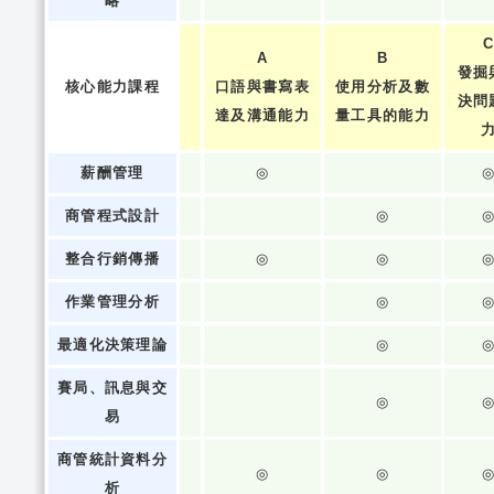
略
A
B
發掘
核心能力課程
口語與書寫表
使用分析及數
決問
達及溝通能力
量工具的能力
薪酬管理
◎
商管程式設計
◎
整合行銷傳播
◎
◎
作業管理分析
◎
最適化決策理論
◎
賽局、訊息與交
◎
易
商管統計資料分
◎
◎
析