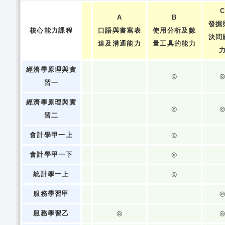
A
B
發掘
核心能力課程
口語與書寫表
使用分析及數
決問
達及溝通能力
量工具的能力
經濟學原理與實
◎
習一
經濟學原理與實
◎
習二
會計學甲一上
◎
會計學甲一下
◎
統計學一上
◎
服務學習甲
服務學習乙
◎