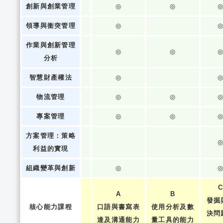
創新與創業管理
◎
◎
領導與衝突管理
◎
作業與創新管理
◎
◎
分析
智慧財產權法
◎
物流管理
◎
◎
專案管理
◎
◎
方案管理：策略
利益的實現
組織變革與創新
◎
A
B
發掘
核心能力課程
口語與書寫表
使用分析及數
決問
達及溝通能力
量工具的能力