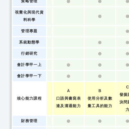
策略管理
◎
◎
視覺化與現代資
◎
料科學
管理專題
系統動態學
◎
行銷研究
◎
會計學甲一上
◎
◎
會計學甲一下
◎
◎
A
B
發掘
核心能力課程
口語與書寫表
使用分析及數
決問
達及溝通能力
量工具的能力
財務管理
◎
◎