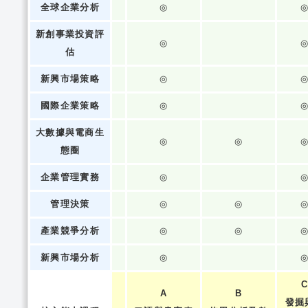
全球企業分析
◎
新創事業投資評
◎
估
新興市場策略
◎
國際企業策略
◎
大數據與電商生
◎
◎
態圈
企業管理實務
◎
管理決策
◎
◎
產業競爭分析
◎
◎
新興市場分析
◎
A
B
發掘