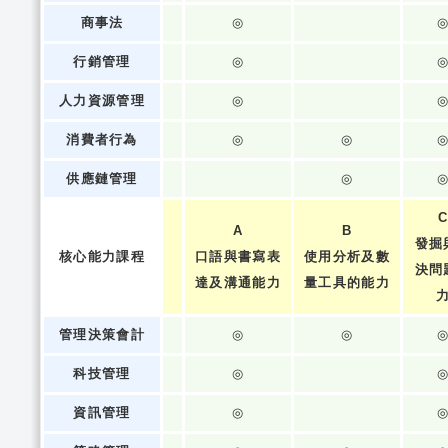
商事法
◎
行銷管理
◎
人力資源管理
◎
消費者行為
◎
◎
供應鏈管理
◎
A
B
發掘
核心能力課程
口語與書寫表
使用分析及數
決問
達及溝通能力
量工具的能力
管理決策會計
◎
◎
科技管理
◎
資訊管理
◎