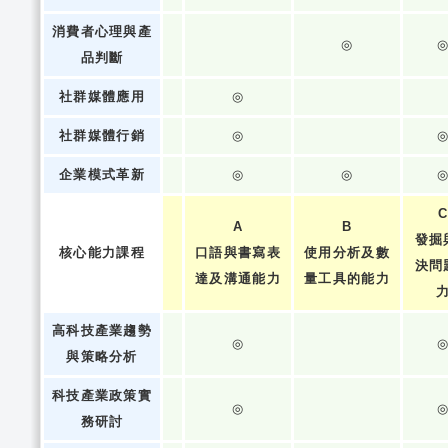
消費者心理與產
◎
品判斷
社群媒體應用
◎
社群媒體行銷
◎
企業模式革新
◎
◎
A
B
發掘
核心能力課程
口語與書寫表
使用分析及數
決問
達及溝通能力
量工具的能力
高科技產業趨勢
◎
與策略分析
科技產業政策實
◎
務研討