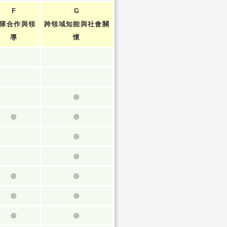
F
G
隊合作與領
跨領域知能與社會關
導
懷
◎
◎
◎
◎
◎
◎
◎
◎
◎
◎
◎