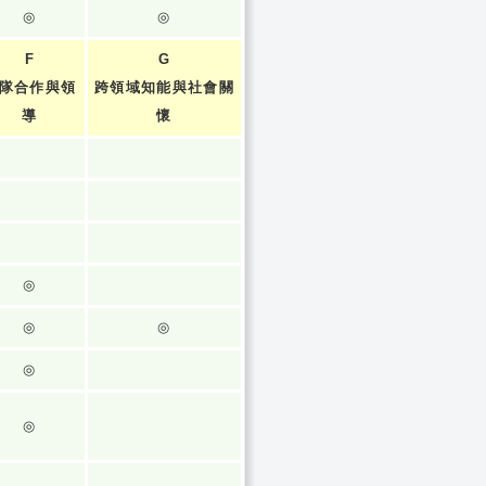
◎
◎
F
G
隊合作與領
跨領域知能與社會關
導
懷
◎
◎
◎
◎
◎