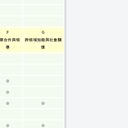
F
G
隊合作與領
跨領域知能與社會關
導
懷
◎
◎
◎
◎
◎
◎