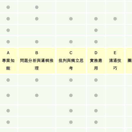
◎
◎
◎
◎
◎
◎
◎
◎
◎
◎
◎
◎
◎
A
B
C
D
E
專業知
問題分析與邏輯推
批判與獨立思
實務應
溝通技
團
能
理
考
用
巧
◎
◎
◎
◎
◎
◎
◎
◎
◎
◎
◎
◎
◎
◎