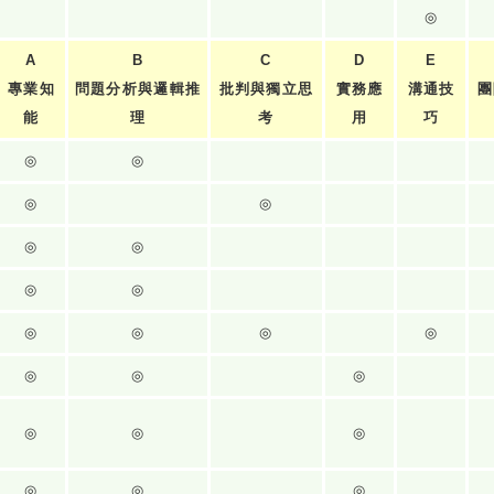
◎
A
B
C
D
E
專業知
問題分析與邏輯推
批判與獨立思
實務應
溝通技
團
能
理
考
用
巧
◎
◎
◎
◎
◎
◎
◎
◎
◎
◎
◎
◎
◎
◎
◎
◎
◎
◎
◎
◎
◎