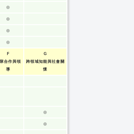
◎
◎
◎
◎
F
G
隊合作與領
跨領域知能與社會關
導
懷
◎
◎