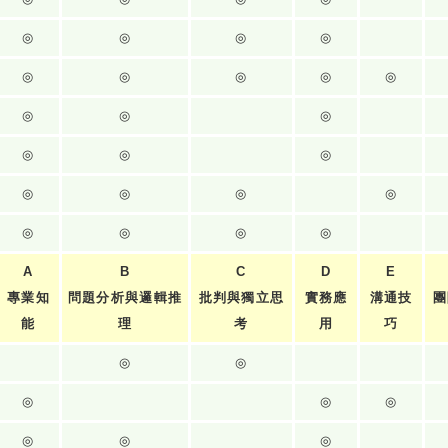
◎
◎
◎
◎
◎
◎
◎
◎
◎
◎
◎
◎
◎
◎
◎
◎
◎
◎
◎
◎
◎
◎
◎
A
B
C
D
E
專業知
問題分析與邏輯推
批判與獨立思
實務應
溝通技
團
能
理
考
用
巧
◎
◎
◎
◎
◎
◎
◎
◎