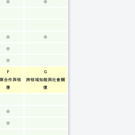
◎
◎
◎
◎
◎
◎
F
G
隊合作與領
跨領域知能與社會關
導
懷
◎
◎