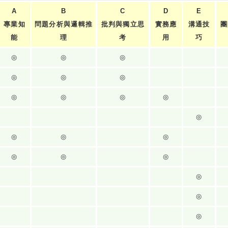
A
B
C
D
E
專業知
問題分析與邏輯推
批判與獨立思
實務應
溝通技
團
能
理
考
用
巧
◎
◎
◎
◎
◎
◎
◎
◎
◎
◎
◎
◎
◎
◎
◎
◎
◎
◎
◎
◎