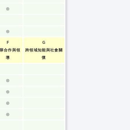
◎
◎
F
G
隊合作與領
跨領域知能與社會關
導
懷
◎
◎
◎
◎