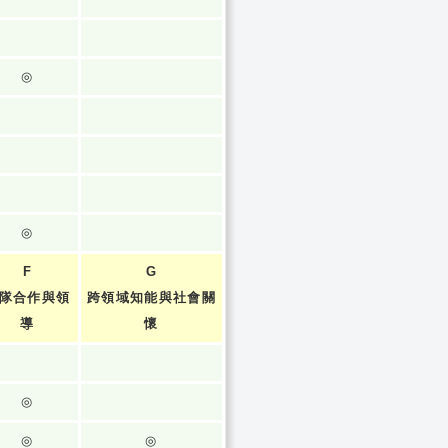
◎
◎
F
G
隊合作與領
跨領域知能與社會關
導
懷
◎
◎
◎