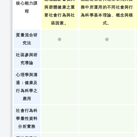
核心能力課
與群體健康之重
務中所運用的不同社會與行
程
要社會行為與社
為科學基本理論、概念與模
區因素。
式。
質量混合研
◎
◎
究法
社區參與研
究導論
心理學與溝
通：健康及
行為科學之
應用
社會行為科
學量性資料
分析實務