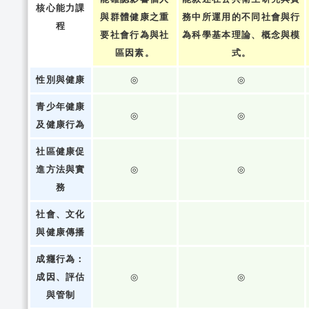
核心能力課
與群體健康之重
務中所運用的不同社會與行
程
要社會行為與社
為科學基本理論、概念與模
區因素。
式。
性別與健康
◎
◎
青少年健康
◎
◎
及健康行為
社區健康促
進方法與實
◎
◎
務
社會、文化
與健康傳播
成癮行為：
成因、評估
◎
◎
與管制