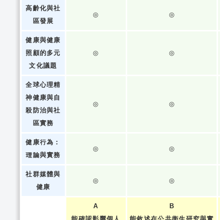
高齡化與社
◎
◎
區發展
健康與健康
照顧的多元
◎
◎
文化議題
全球心理精
神健康與自
◎
◎
殺防治與社
區實務
健康行為：
◎
◎
理論與實務
社群媒體與
◎
◎
健康
A
B
能確認影響個人
能敘述在公共衛生研究與實