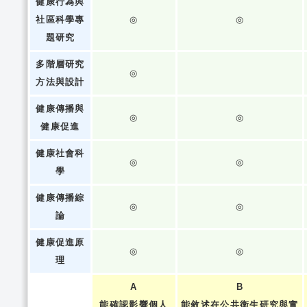
健康行為與
社區科學專
◎
◎
題研究
多階層研究
◎
方法與設計
健康傳播與
◎
◎
健康促進
健康社會科
◎
◎
學
健康傳播綜
◎
◎
論
健康促進原
◎
◎
理
A
B
能確認影響個人
能敘述在公共衛生研究與實