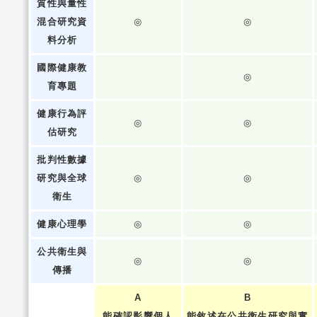
質性與量性
混合研究資
◎
◎
料分析
國際健康教
◎
育專題
健康行為評
◎
◎
估研究
批判性數據
研究與全球
◎
◎
衛生
健康心理學
◎
◎
公共衛生與
◎
◎
傳播
A
B
能確認影響個人
能敘述在公共衛生研究與實