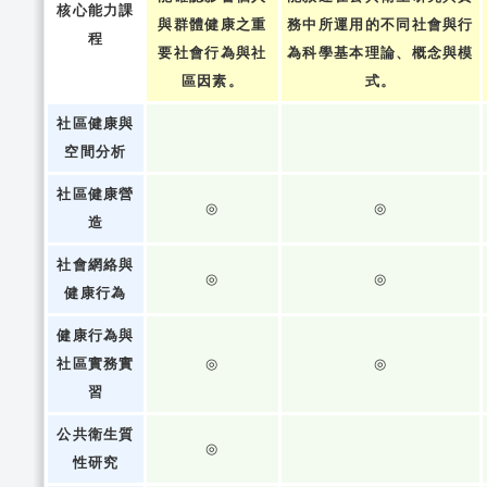
核心能力課
與群體健康之重
務中所運用的不同社會與行
程
要社會行為與社
為科學基本理論、概念與模
區因素。
式。
社區健康與
空間分析
社區健康營
◎
◎
造
社會網絡與
◎
◎
健康行為
健康行為與
社區實務實
◎
◎
習
公共衛生質
◎
性研究