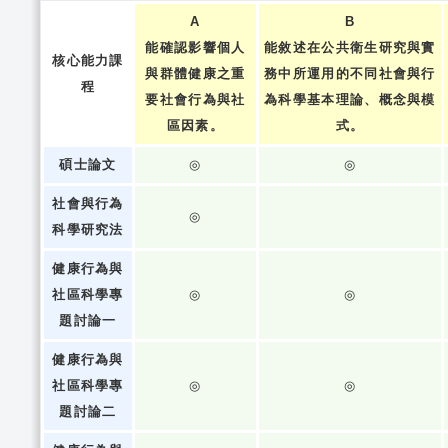
A
B
能確認影響個人
能敘述在公共衛生研究與實
核心能力課
與群體健康之重
務中所運用的不同社會與行
程
要社會行為與社
為科學基本理論、概念與模
區因素。
式。
碩士論文
◎
◎
社會與行為
◎
科學研究法
健康行為與
社區科學專
◎
◎
題討論一
健康行為與
社區科學專
◎
◎
題討論二