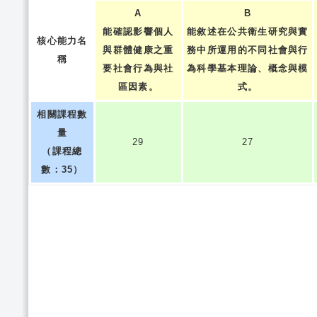
A
B
能確認影響個人
能敘述在公共衛生研究與實
核心能力名
與群體健康之重
務中所運用的不同社會與行
稱
要社會行為與社
為科學基本理論、概念與模
區因素。
式。
相關課程數
量
29
27
（課程總
數：35）