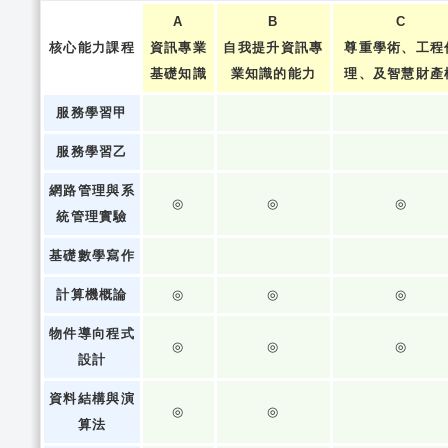
A
B
C
核心能力課程
資訊專業
自我提升資訊專
尊重學術、工程
基礎知識
業知識的能力
理、及智慧財產
服務學習甲
服務學習乙
網路管理與系
◎
◎
◎
統管理實驗
基礎數學寫作
計算機概論
◎
◎
◎
物件導向程式
◎
◎
◎
設計
資料結構與演
◎
◎
算法