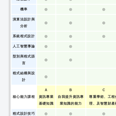
機率
◎
◎
◎
演算法設計與
◎
◎
◎
分析
系統程式設計
◎
◎
◎
人工智慧導論
◎
◎
型別與程式語
◎
◎
言
程式結構與設
◎
計
A
B
C
核心能力課程
資訊專業
自我提升資訊專
尊重學術、工程
基礎知識
業知識的能力
理、及智慧財產
程式設計技巧
◎
◎
◎