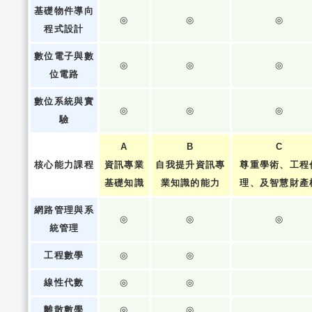
基礎物件導向
◎
◎
◎
程式設計
數位電子與數
◎
◎
◎
位電路
數位系統與實
◎
◎
◎
驗
A
B
C
核心能力課程
資訊專業
自我提升資訊專
尊重學術、工程
基礎知識
業知識的能力
理、及智慧財產
網路管理與系
◎
◎
◎
統管理
工程數學
◎
◎
線性代數
◎
◎
離散數學
◎
◎