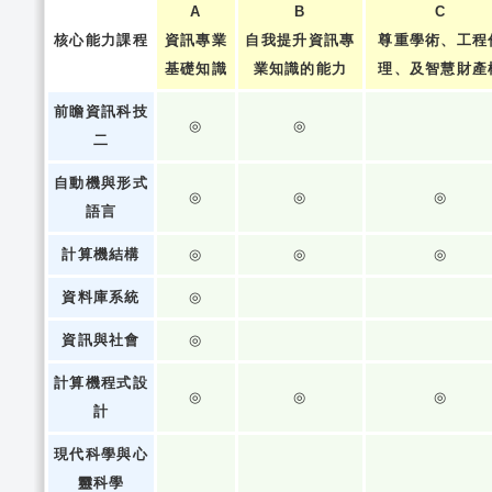
A
B
C
核心能力課程
資訊專業
自我提升資訊專
尊重學術、工程
基礎知識
業知識的能力
理、及智慧財產
前瞻資訊科技
◎
◎
二
自動機與形式
◎
◎
◎
語言
計算機結構
◎
◎
◎
資料庫系統
◎
資訊與社會
◎
計算機程式設
◎
◎
◎
計
現代科學與心
靈科學