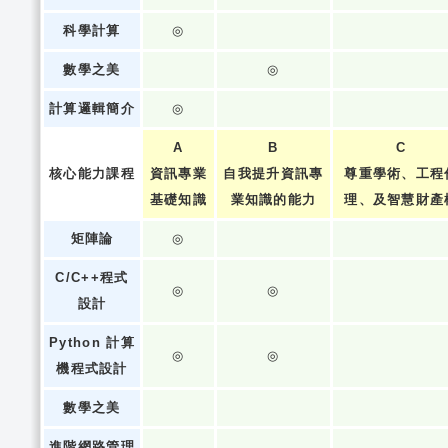
科學計算
◎
數學之美
◎
計算邏輯簡介
◎
A
B
C
核心能力課程
資訊專業
自我提升資訊專
尊重學術、工程
基礎知識
業知識的能力
理、及智慧財產
矩陣論
◎
C/C++程式
◎
◎
設計
Python 計算
◎
◎
機程式設計
數學之美
進階網路管理