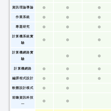
資訊理論導論
◎
◎
◎
作業系統
◎
◎
◎
專題研究
◎
◎
◎
計算機系統實
◎
◎
◎
驗
計算機網路實
◎
◎
驗
計算機網路
◎
◎
◎
編譯程式設計
◎
◎
◎
軟體設計模式
◎
◎
前瞻資訊科技
◎
◎
一