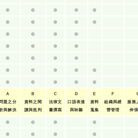
◎
◎
◎
◎
◎
◎
◎
◎
◎
◎
◎
◎
◎
◎
◎
◎
◎
◎
◎
◎
◎
◎
◎
◎
◎
◎
◎
◎
◎
◎
◎
◎
A
B
C
D
E
F
問題之分
資料之閱
法律文
口語表達
資料
組織與經
服務
析與解決
讀與批判
書撰寫
與聆聽
蒐集
營管理
伸
◎
◎
◎
◎
◎
◎
◎
◎