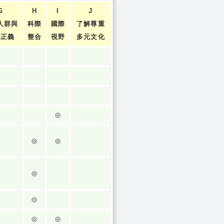
G
H
I
J
人群與
科際
國際
了解尊重
張正義
整合
視野
多元文化
◎
◎
◎
◎
◎
◎
◎