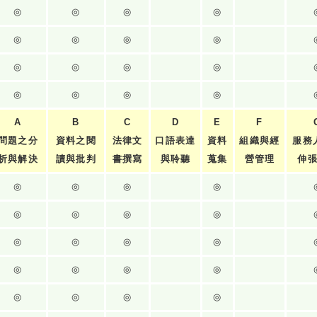
◎
◎
◎
◎
◎
◎
◎
◎
◎
◎
◎
◎
◎
◎
◎
◎
A
B
C
D
E
F
問題之分
資料之閱
法律文
口語表達
資料
組織與經
服務
析與解決
讀與批判
書撰寫
與聆聽
蒐集
營管理
伸
◎
◎
◎
◎
◎
◎
◎
◎
◎
◎
◎
◎
◎
◎
◎
◎
◎
◎
◎
◎