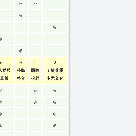
◎
◎
◎
◎
◎
◎
G
H
I
J
人群與
科際
國際
了解尊重
張正義
整合
視野
多元文化
◎
◎
◎
◎
◎
◎
◎
◎
◎
◎