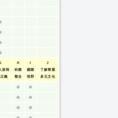
◎
◎
◎
◎
G
H
I
J
人群與
科際
國際
了解尊重
張正義
整合
視野
多元文化
◎
◎
◎
◎
◎
◎
◎
◎