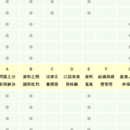
◎
◎
◎
◎
◎
◎
◎
◎
◎
◎
◎
◎
◎
◎
◎
◎
A
B
C
D
E
F
問題之分
資料之閱
法律文
口語表達
資料
組織與經
服務
析與解決
讀與批判
書撰寫
與聆聽
蒐集
營管理
伸
◎
◎
◎
◎
◎
◎
◎
◎
◎
◎
◎
◎
◎