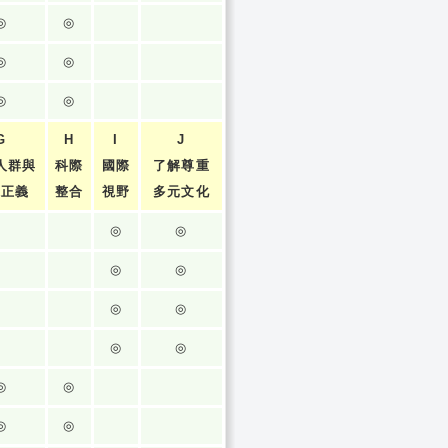
◎
◎
◎
◎
◎
◎
G
H
I
J
人群與
科際
國際
了解尊重
張正義
整合
視野
多元文化
◎
◎
◎
◎
◎
◎
◎
◎
◎
◎
◎
◎