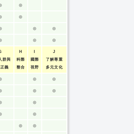
◎
◎
◎
◎
◎
◎
◎
◎
◎
◎
G
H
I
J
人群與
科際
國際
了解尊重
張正義
整合
視野
多元文化
◎
◎
◎
◎
◎
◎
◎
◎
◎
◎
◎
◎