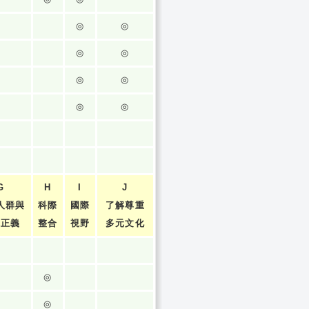
◎
◎
◎
◎
◎
◎
◎
◎
G
H
I
J
人群與
科際
國際
了解尊重
張正義
整合
視野
多元文化
◎
◎