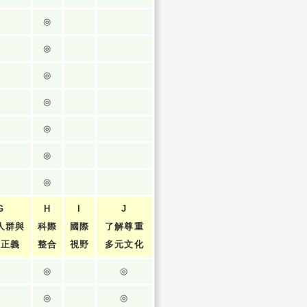
◎
◎
◎
◎
◎
◎
◎
G
H
I
J
人群與
科際
國際
了解尊重
張正義
整合
視野
多元文化
◎
◎
◎
◎