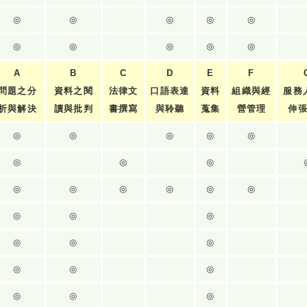
◎
◎
◎
◎
◎
◎
◎
◎
◎
◎
A
B
C
D
E
F
問題之分
資料之閱
法律文
口語表達
資料
組織與經
服務
析與解決
讀與批判
書撰寫
與聆聽
蒐集
營管理
伸
◎
◎
◎
◎
◎
◎
◎
◎
◎
◎
◎
◎
◎
◎
◎
◎
◎
◎
◎
◎
◎
◎
◎
◎
◎
◎