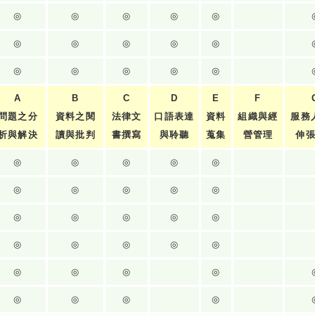
◎
◎
◎
◎
◎
◎
◎
◎
◎
◎
◎
◎
◎
◎
◎
A
B
C
D
E
F
問題之分
資料之閱
法律文
口語表達
資料
組織與經
服務
析與解決
讀與批判
書撰寫
與聆聽
蒐集
營管理
伸
◎
◎
◎
◎
◎
◎
◎
◎
◎
◎
◎
◎
◎
◎
◎
◎
◎
◎
◎
◎
◎
◎
◎
◎
◎
◎
◎
◎