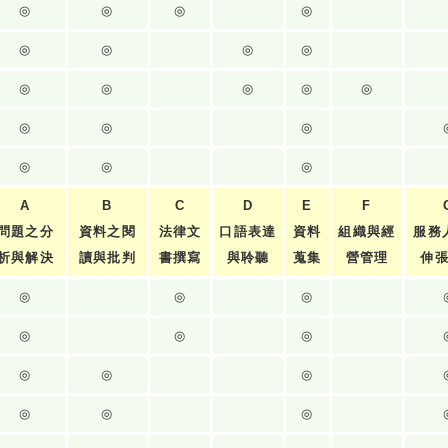
◎
◎
◎
◎
◎
◎
◎
◎
◎
◎
◎
◎
◎
◎
◎
◎
◎
◎
◎
A
B
C
D
E
F
問題之分
資料之閱
法律文
口語表達
資料
組織與經
服務
析與解決
讀與批判
書撰寫
與聆聽
蒐集
營管理
伸
◎
◎
◎
◎
◎
◎
◎
◎
◎
◎
◎
◎