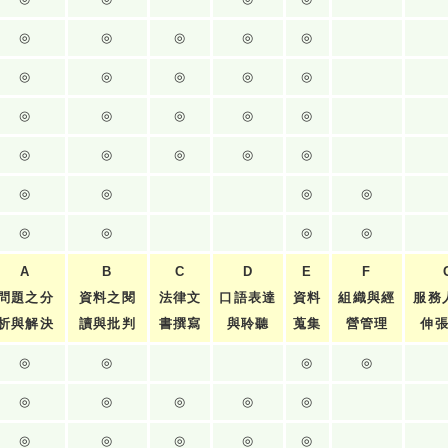
◎
◎
◎
◎
◎
◎
◎
◎
◎
◎
◎
◎
◎
◎
◎
◎
◎
◎
◎
◎
◎
◎
◎
◎
◎
◎
◎
◎
A
B
C
D
E
F
問題之分
資料之閱
法律文
口語表達
資料
組織與經
服務
析與解決
讀與批判
書撰寫
與聆聽
蒐集
營管理
伸
◎
◎
◎
◎
◎
◎
◎
◎
◎
◎
◎
◎
◎
◎