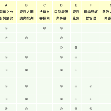
A
B
C
D
E
F
問題之分
資料之閱
法律文
口語表達
資料
組織與經
服務
析與解決
讀與批判
書撰寫
與聆聽
蒐集
營管理
伸
◎
◎
◎
◎
◎
◎
◎
◎
◎
◎
◎
◎
◎
◎
◎
◎
◎
◎
◎
◎
◎
◎
◎
◎
◎
◎
◎
◎
◎
◎
◎