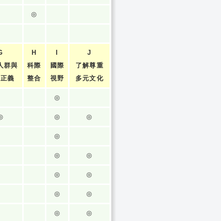
◎
G
H
I
J
人群與
科際
國際
了解尊重
張正義
整合
視野
多元文化
◎
◎
◎
◎
◎
◎
◎
◎
◎
◎
◎
◎
◎