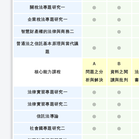
關稅法專題研究一
◎
◎
企業稅法專題研究一
◎
◎
智慧財產權的法律與商務二
◎
普通法之信託基本原理與當代議
◎
◎
題
A
B
核心能力課程
問題之分
資料之閱
析與解決
讀與批判
法律實習專題研究一
◎
◎
法律實習專題研究二
◎
◎
信託法導論
◎
◎
社會國專題研究二
◎
◎