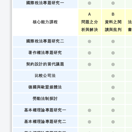
國際稅法專題研究一
◎
◎
A
B
核心能力課程
問題之分
資料之閱
析與解決
讀與批判
國際稅法專題研究二
◎
◎
著作權法專題研究
◎
◎
契約設計的當代議題
◎
◎
比較公司法
◎
德國與歐盟媒體法
◎
勞動法制探討
◎
基本權理論專題研究一
◎
◎
基本權理論專題研究二
◎
◎