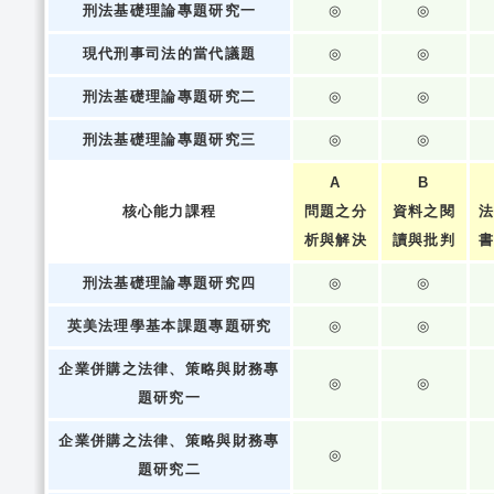
刑法基礎理論專題研究一
◎
◎
現代刑事司法的當代議題
◎
◎
刑法基礎理論專題研究二
◎
◎
刑法基礎理論專題研究三
◎
◎
A
B
核心能力課程
問題之分
資料之閱
析與解決
讀與批判
刑法基礎理論專題研究四
◎
◎
英美法理學基本課題專題研究
◎
◎
企業併購之法律、策略與財務專
◎
◎
題研究一
企業併購之法律、策略與財務專
◎
題研究二