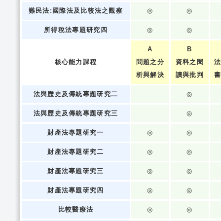
難民法:國際法及比較法之觀察
◎
◎
所得稅法專題研究四
◎
◎
A
B
核心能力課程
問題之分
資料之閱
析與解決
讀與批判
法與歷史及傳統專題研究二
◎
法與歷史及傳統專題研究三
◎
財產法專題研究一
◎
◎
財產法專題研究二
◎
◎
財產法專題研究三
◎
◎
財產法專題研究四
◎
◎
比較醫療法
◎
◎