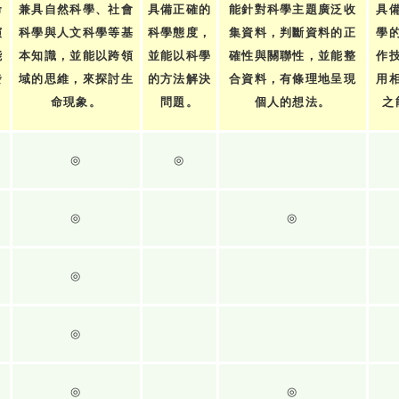
命
兼具自然科學、社會
具備正確的
能針對科學主題廣泛收
具
演
科學與人文科學等基
科學態度，
集資料，判斷資料的正
學
能
本知識，並能以跨領
並能以科學
確性與關聯性，並能整
作
發
域的思維，來探討生
的方法解決
合資料，有條理地呈現
用
。
命現象。
問題。
個人的想法。
之
◎
◎
◎
◎
◎
◎
◎
◎