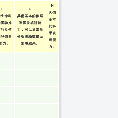
H
F
G
具備
備生命科
具備基本的數理
基本
的實驗操
運算及統計能
的科
技巧及使
力，可以適當地
學表
相關儀器
分析實驗數據及
達能
能力。
呈現結果。
力。