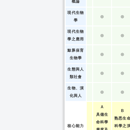
概論
現代生物
◎
◎
學
現代生物
◎
◎
學之應用
鯨豚保育
◎
◎
生物學
生態與人
◎
◎
類社會
生物、演
◎
◎
化與人
A
B
具備生
熟悉生
命科學
核心能力
科學之
廣度及