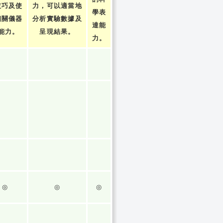
技巧及使
力，可以適當地
學表
相關儀器
分析實驗數據及
達能
能力。
呈現結果。
力。
◎
◎
◎