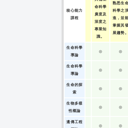
熟悉生
命科學
核心能力
科學之
廣度及
課程
進，並
深度之
掌握其
專業知
展趨勢
識。
生命科學
◎
◎
導論
生命科學
◎
◎
導論
生命的探
◎
◎
索
生物多樣
◎
◎
性概論
遺傳工程
◎
◎