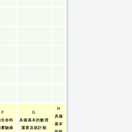
H
F
G
具備
備生命科
具備基本的數理
基本
的實驗操
運算及統計能
的科