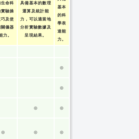
備生命科
具備基本的數理
基本
的實驗操
運算及統計能
的科
技巧及使
力，可以適當地
學表
相關儀器
分析實驗數據及
達能
能力。
呈現結果。
力。
◎
◎
◎
◎
◎
◎
◎