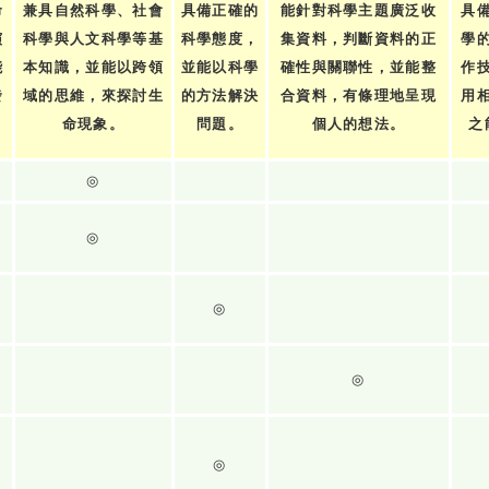
命
兼具自然科學、社會
具備正確的
能針對科學主題廣泛收
具
演
科學與人文科學等基
科學態度，
集資料，判斷資料的正
學
能
本知識，並能以跨領
並能以科學
確性與關聯性，並能整
作
發
域的思維，來探討生
的方法解決
合資料，有條理地呈現
用
。
命現象。
問題。
個人的想法。
之
◎
◎
◎
◎
◎