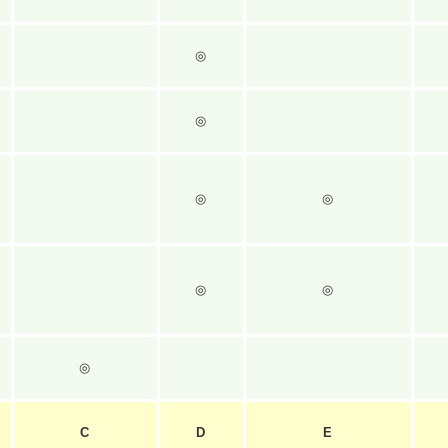
◎
◎
◎
◎
◎
◎
◎
C
D
E