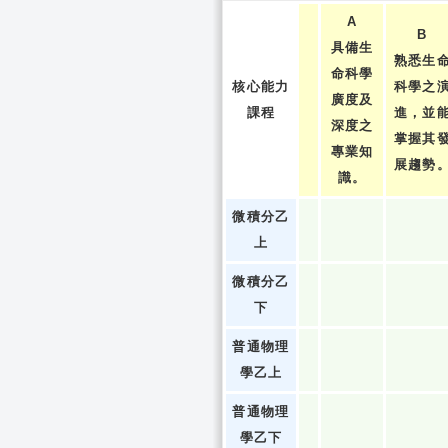
A
B
具備生
熟悉生
命科學
核心能力
科學之
廣度及
課程
進，並
深度之
掌握其
專業知
展趨勢
識。
微積分乙
上
微積分乙
下
普通物理
學乙上
普通物理
學乙下