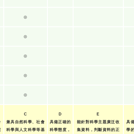
◎
◎
◎
◎
◎
C
D
E
命
兼具自然科學、社會
具備正確的
能針對科學主題廣泛收
具
演
科學與人文科學等基
科學態度，
集資料，判斷資料的正
學