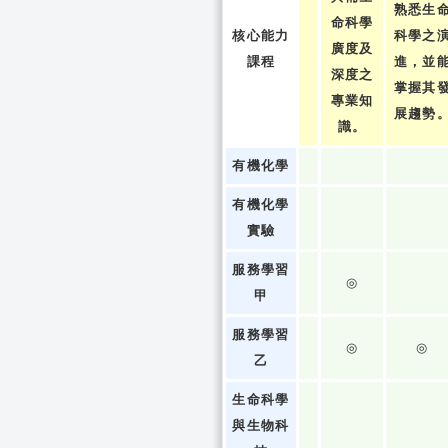
熟悉生
命科學
核心能力
科學之
廣度及
課程
進，並
深度之
掌握其
專業知
展趨勢
識。
有機化學
有機化學
實驗
服務學習
◎
甲
服務學習
◎
◎
乙
生命科學
與生物科