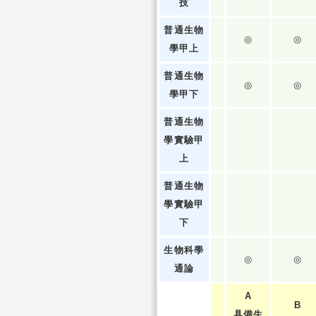
技
普通生物
◎
◎
學甲上
普通生物
◎
◎
學甲下
普通生物
學實驗甲
上
普通生物
學實驗甲
下
生物科學
◎
◎
通論
A
B
具備生