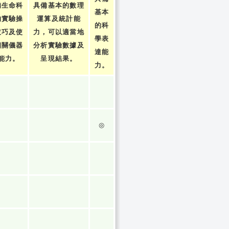
備生命科
具備基本的數理
基本
的實驗操
運算及統計能
的科
技巧及使
力，可以適當地
學表
相關儀器
分析實驗數據及
達能
能力。
呈現結果。
力。
◎