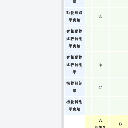
學
動物組織
◎
學實驗
脊椎動物
比較解剖
學實驗
脊椎動物
比較解剖
◎
學
植物解剖
◎
學
植物解剖
學實驗
A
B
具備生