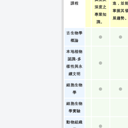
課程
進，並
深度之
掌握其
專業知
展趨勢
識。
古生物學
◎
◎
概論
本地植物
認識-多
◎
樣性與永
續文明
細胞生物
◎
◎
學
細胞生物
學實驗
動物組織
◎