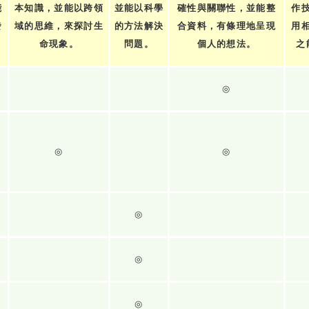
能
本知識，並能以跨領
並能以科學
確性與關聯性，並能整
作
發
域的思維，來探討生
的方法解決
合資料，有條理地呈現
用
。
命現象。
問題。
個人的想法。
之
◎
◎
◎
◎
◎
◎