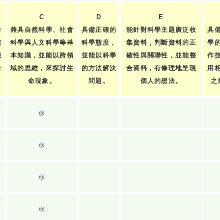
C
D
E
命
兼具自然科學、社會
具備正確的
能針對科學主題廣泛收
具
演
科學與人文科學等基
科學態度，
集資料，判斷資料的正
學
能
本知識，並能以跨領
並能以科學
確性與關聯性，並能整
作
發
域的思維，來探討生
的方法解決
合資料，有條理地呈現
用
。
命現象。
問題。
個人的想法。
之
◎
◎
◎
◎