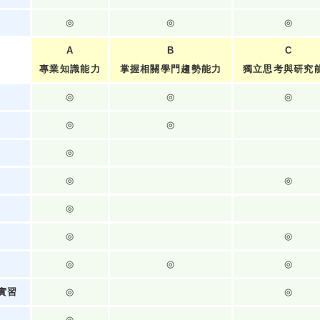
◎
◎
◎
A
B
C
專業知識能力
掌握相關學門趨勢能力
獨立思考與研究
◎
◎
◎
◎
◎
◎
◎
◎
◎
◎
◎
◎
◎
◎
實習
◎
◎
◎