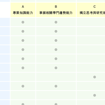
A
B
C
專業知識能力
掌握相關學門趨勢能力
獨立思考與研究
◎
◎
◎
◎
◎
◎
◎
◎
◎
◎
◎
◎
◎
◎
◎
◎
◎
◎