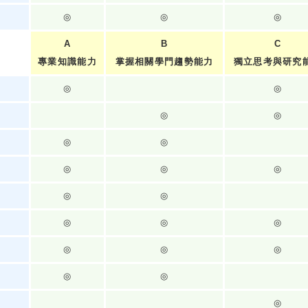
◎
◎
◎
A
B
C
專業知識能力
掌握相關學門趨勢能力
獨立思考與研究
◎
◎
◎
◎
◎
◎
◎
◎
◎
◎
◎
◎
◎
◎
◎
◎
◎
◎
◎
◎