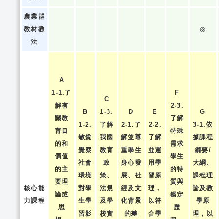
農業群
教材教
◎
法
A
1-1.了
F
C
解有
2-3.
B
1-3.
D
E
G
關教
了解
1-2.
了解
2-1.了
2-2.
3-1.依
育目
特殊
敏銳
我國
解並尊
了解
據課程
的和
需求
覺察
教育
重學生
並運
綱要/
價值
學生
社會
政
身心發
用學
大綱、
的主
的特
環境
策、
展、社
習原
課程理
要理
質與
核心能
對學
法規
經及文
理，
論及教
論或
鑑定
力課程
生學
及學
化背景
以符
學原
思
歷
習影
校實
的差
合學
理，以