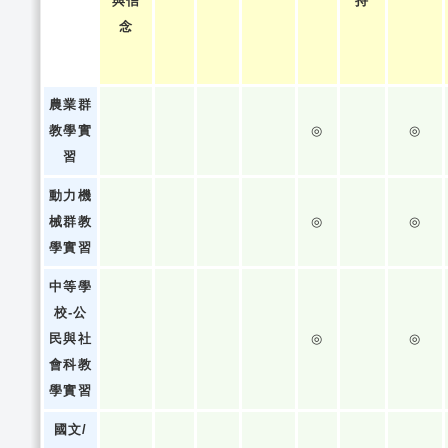
與信
持
念
農業群
教學實
◎
◎
習
動力機
械群教
◎
◎
學實習
中等學
校-公
民與社
◎
◎
會科教
學實習
國文/