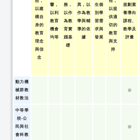
想，
程，
響，
務，
異，以
生個
規劃素
以建
以提
以利
以作
作為教
別學
養導向
構自
供適
教育
為教
學與輔
習需
課程、
身的
切的
機會
育實
導的依
求與
教學及
教育
教育
均等
踐基
據
發展
評量
理念
與支
礎
與信
持
念
動力機
械群教
◎
材教法
中等學
校-公
民與社
◎
會科教