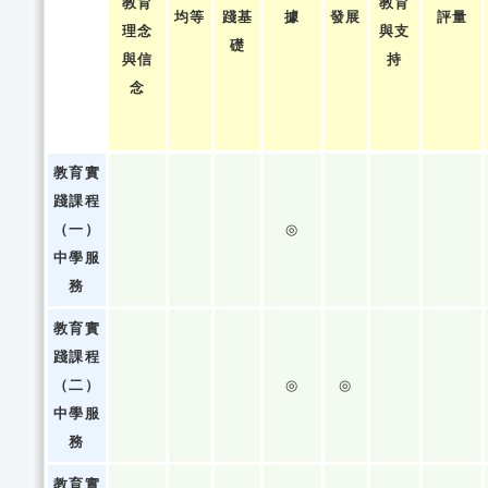
教育
教育
均等
踐基
據
發展
評量
理念
與支
礎
與信
持
念
教育實
踐課程
（一）
◎
中學服
務
教育實
踐課程
（二）
◎
◎
中學服
務
教育實