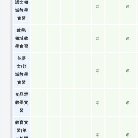
語文領
◎
◎
域教學
實習
數學/
領域教
◎
◎
學實習
英語
文/領
◎
◎
域教學
實習
食品群
教學實
◎
◎
習
教育實
習(第
◎
◎