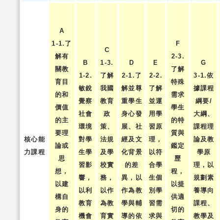
A
1-1.了
F
C
解有
2-3.
B
1-3.
D
E
G
關教
了解
1-2.
了解
2-1.了
2-2.
3-1.依
育目
特殊
敏銳
我國
解並尊
了解
據課程
的和
需求
覺察
教育
重學生
並運
綱要/
價值
學生
社會
政
身心發
用學
大綱、
的主
的特
環境
策、
展、社
習原
課程理
要理
質與
核心能
對學
法規
經及文
理，
論及教
論或
鑑定
力課程
生學
及學
化背景
以符
學原
思
歷
習影
校實
的差
合學
理，以
想，
程，
響，
務，
異，以
生個
規劃素
以建
以提
以利
以作
作為教
別學
養導向
構自
供適
教育
為教
學與輔
習需
課程、
身的
切的
機會
育實
導的依
求與
教學及