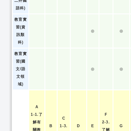
二外國
語科)
教育實
習(資
◎
◎
訊類
科)
教育實
習(國
文/語
◎
◎
文領
域)
A
1-1.了
F
C
解有
2-3.
B
1-3.
D
E
G
關教
了解