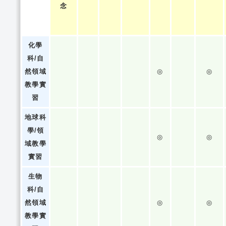
念
化學
科/自
然領域
◎
◎
教學實
習
地球科
學/領
◎
◎
域教學
實習
生物
科/自
然領域
◎
◎
教學實