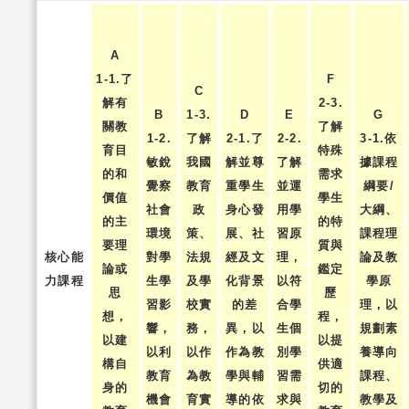
A
1-1.了
F
C
解有
2-3.
B
1-3.
D
E
G
關教
了解
1-2.
了解
2-1.了
2-2.
3-1.依
育目
特殊
敏銳
我國
解並尊
了解
據課程
的和
需求
覺察
教育
重學生
並運
綱要/
價值
學生
社會
政
身心發
用學
大綱、
的主
的特
環境
策、
展、社
習原
課程理
要理
質與
核心能
對學
法規
經及文
理，
論及教
論或
鑑定
力課程
生學
及學
化背景
以符
學原
思
歷
習影
校實
的差
合學
理，以
想，
程，
響，
務，
異，以
生個
規劃素
以建
以提
以利
以作
作為教
別學
養導向
構自
供適
教育
為教
學與輔
習需
課程、
身的
切的
機會
育實
導的依
求與
教學及