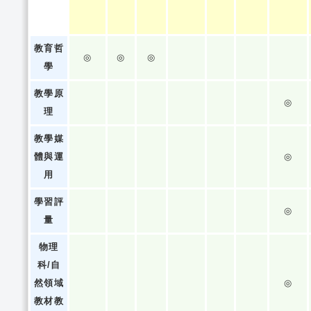
教育哲
◎
◎
◎
學
教學原
◎
理
教學媒
體與運
◎
用
學習評
◎
量
物理
科/自
然領域
◎
教材教