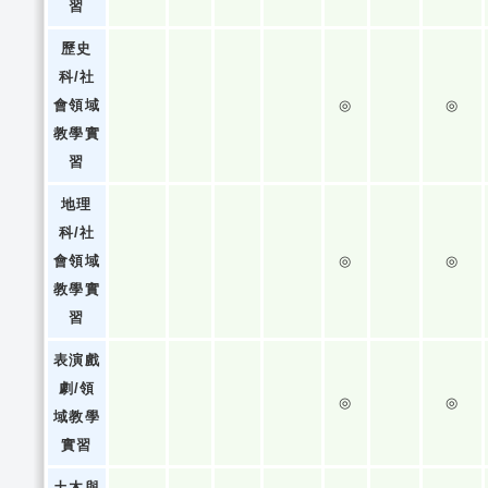
習
歷史
科/社
會領域
◎
◎
教學實
習
地理
科/社
會領域
◎
◎
教學實
習
表演戲
劇/領
◎
◎
域教學
實習
土木與