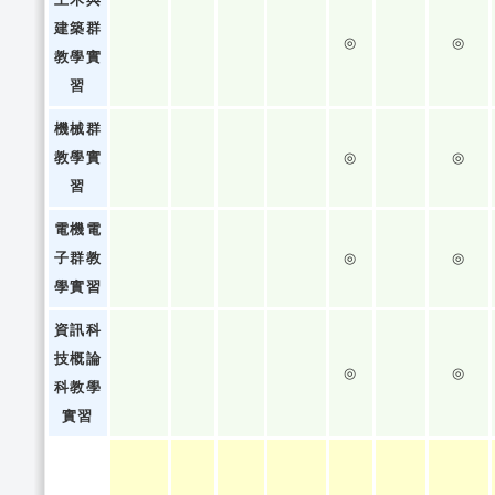
建築群
◎
◎
教學實
習
機械群
教學實
◎
◎
習
電機電
子群教
◎
◎
學實習
資訊科
技概論
◎
◎
科教學
實習