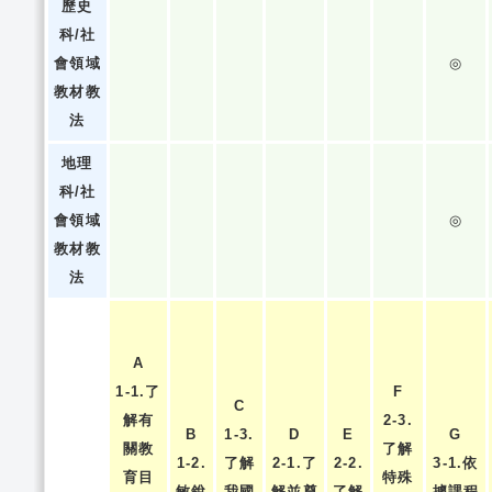
歷史
科/社
會領域
◎
教材教
法
地理
科/社
會領域
◎
教材教
法
A
1-1.了
F
C
解有
2-3.
B
1-3.
D
E
G
關教
了解
1-2.
了解
2-1.了
2-2.
3-1.依
育目
特殊
敏銳
我國
解並尊
了解
據課程