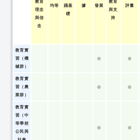
教育
教育
均等
踐基
據
發展
評量
理念
與支
礎
與信
持
念
教育實
習（機
◎
◎
械群）
教育實
習（農
◎
◎
業群）
教育實
習（中
等學校
◎
◎
公民與
社會