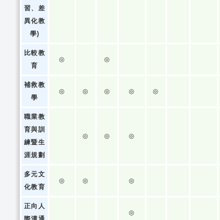
習、差
異化教
學)
比較教
◎
◎
育
補救教
◎
◎
◎
◎
◎
學
職業教
育與訓
◎
◎
◎
練暨生
涯規劃
多元文
◎
◎
◎
化教育
正向人
◎
際溝通