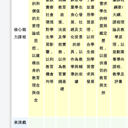
的和
需求
覺察
教育
重學生
並運
綱要/
價值
學生
社會
政
身心發
用學
大綱、
的主
的特
環境
策、
展、社
習原
課程理
要理
質與
核心能
對學
法規
經及文
理，
論及教
論或
鑑定
力課程
生學
及學
化背景
以符
學原
思
歷
習影
校實
的差
合學
理，以
想，
程，
響，
務，
異，以
生個
規劃素
以建
以提
以利
以作
作為教
別學
養導向
構自
供適
教育
為教
學與輔
習需
課程、
身的
切的
機會
育實
導的依
求與
教學及
教育
教育
均等
踐基
據
發展
評量
理念
與支
礎
與信
持
念
表演戲