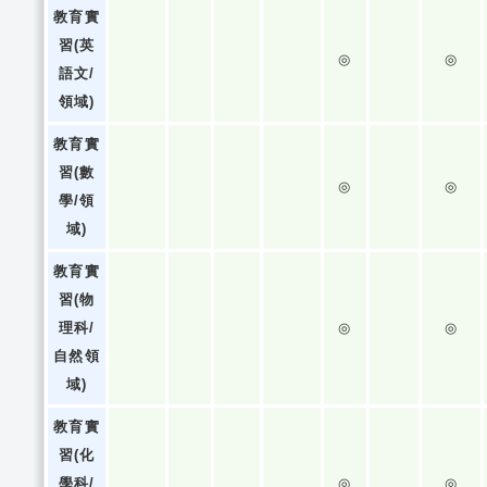
教育實
習(英
◎
◎
語文/
領域)
教育實
習(數
◎
◎
學/領
域)
教育實
習(物
理科/
◎
◎
自然領
域)
教育實
習(化
學科/
◎
◎