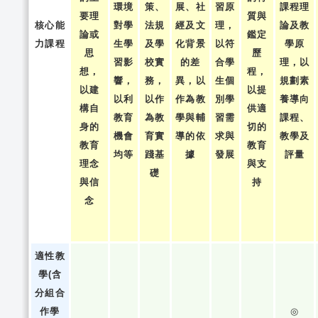
環境
策、
展、社
習原
課程理
要理
質與
核心能
對學
法規
經及文
理，
論及教
論或
鑑定
力課程
生學
及學
化背景
以符
學原
思
歷
習影
校實
的差
合學
理，以
想，
程，
響，
務，
異，以
生個
規劃素
以建
以提
以利
以作
作為教
別學
養導向
構自
供適
教育
為教
學與輔
習需
課程、
身的
切的
機會
育實
導的依
求與
教學及
教育
教育
均等
踐基
據
發展
評量
理念
與支
礎
與信
持
念
適性教
學(含
分組合
作學
◎