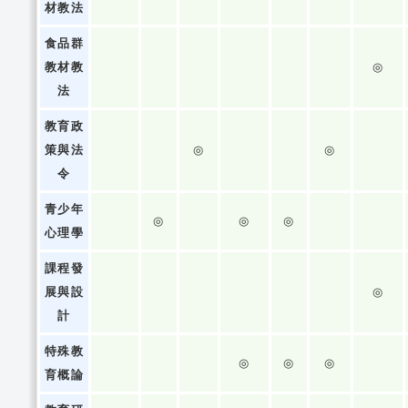
材教法
食品群
教材教
◎
法
教育政
策與法
◎
◎
令
青少年
◎
◎
◎
心理學
課程發
展與設
◎
計
特殊教
◎
◎
◎
育概論