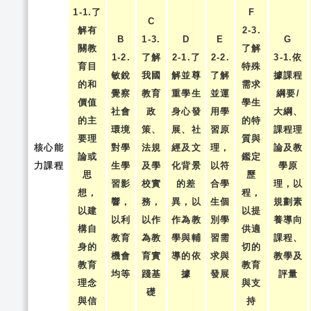
1-1.了
F
C
解有
2-3.
B
1-3.
D
E
G
關教
了解
1-2.
了解
2-1.了
2-2.
3-1.依
育目
特殊
敏銳
我國
解並尊
了解
據課程
的和
需求
覺察
教育
重學生
並運
綱要/
價值
學生
社會
政
身心發
用學
大綱、
的主
的特
環境
策、
展、社
習原
課程理
要理
質與
核心能
對學
法規
經及文
理，
論及教
論或
鑑定
力課程
生學
及學
化背景
以符
學原
思
歷
習影
校實
的差
合學
理，以
想，
程，
響，
務，
異，以
生個
規劃素
以建
以提
以利
以作
作為教
別學
養導向
構自
供適
教育
為教
學與輔
習需
課程、
身的
切的
機會
育實
導的依
求與
教學及
教育
教育
均等
踐基
據
發展
評量
理念
與支
礎
與信
持