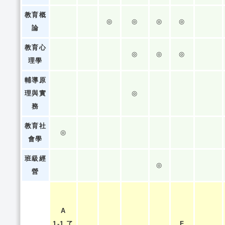
教育概
◎
◎
◎
◎
論
教育心
◎
◎
◎
理學
輔導原
理與實
◎
務
教育社
◎
會學
班級經
◎
營
A
1-1.了
F