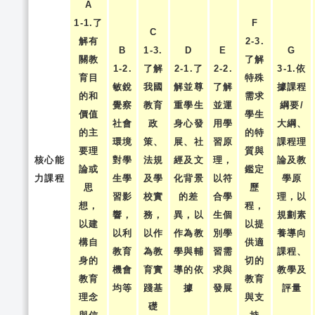
A
1-1.了
F
C
解有
2-3.
B
1-3.
D
E
G
關教
了解
1-2.
了解
2-1.了
2-2.
3-1.依
育目
特殊
敏銳
我國
解並尊
了解
據課程
的和
需求
覺察
教育
重學生
並運
綱要/
價值
學生
社會
政
身心發
用學
大綱、
的主
的特
環境
策、
展、社
習原
課程理
要理
質與
核心能
對學
法規
經及文
理，
論及教
論或
鑑定
力課程
生學
及學
化背景
以符
學原
思
歷
習影
校實
的差
合學
理，以
想，
程，
響，
務，
異，以
生個
規劃素
以建
以提
以利
以作
作為教
別學
養導向
構自
供適
教育
為教
學與輔
習需
課程、
身的
切的
機會
育實
導的依
求與
教學及
教育
教育
均等
踐基
據
發展
評量
理念
與支
礎