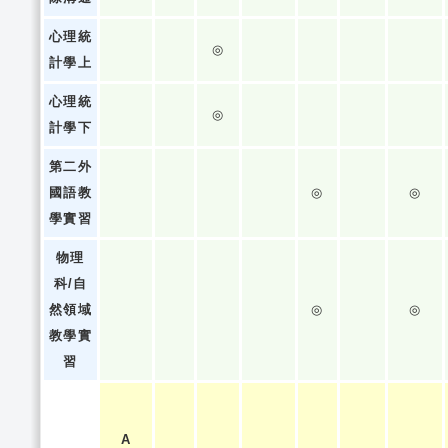
心理統
◎
計學上
心理統
◎
計學下
第二外
國語教
◎
◎
學實習
物理
科/自
然領域
◎
◎
教學實
習
A