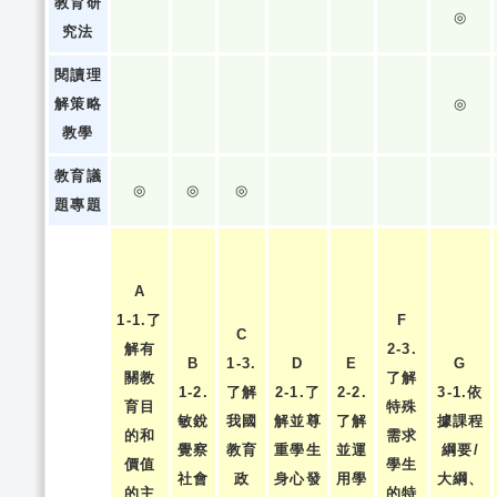
教育研
◎
究法
閱讀理
解策略
◎
教學
教育議
◎
◎
◎
題專題
A
1-1.了
F
C
解有
2-3.
B
1-3.
D
E
G
關教
了解
1-2.
了解
2-1.了
2-2.
3-1.依
育目
特殊
敏銳
我國
解並尊
了解
據課程
的和
需求
覺察
教育
重學生
並運
綱要/
價值
學生
社會
政
身心發
用學
大綱、
的主
的特