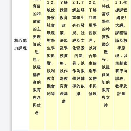
1-2.
了解
2-1.了
2-2.
3-1.依
育目
特殊
敏銳
我國
解並尊
了解
據課程
的和
需求
覺察
教育
重學生
並運
綱要/
價值
學生
社會
政
身心發
用學
大綱、
的主
的特
環境
策、
展、社
習原
課程理
要理
質與
核心能
對學
法規
經及文
理，
論及教
論或
鑑定
力課程
生學
及學
化背景
以符
學原
思
歷
習影
校實
的差
合學
理，以
想，
程，
響，
務，
異，以
生個
規劃素
以建
以提
以利
以作
作為教
別學
養導向
構自
供適
教育
為教
學與輔
習需
課程、
身的
切的
機會
育實
導的依
求與
教學及
教育
教育
均等
踐基
據
發展
評量
理念
與支
礎
與信
持
念