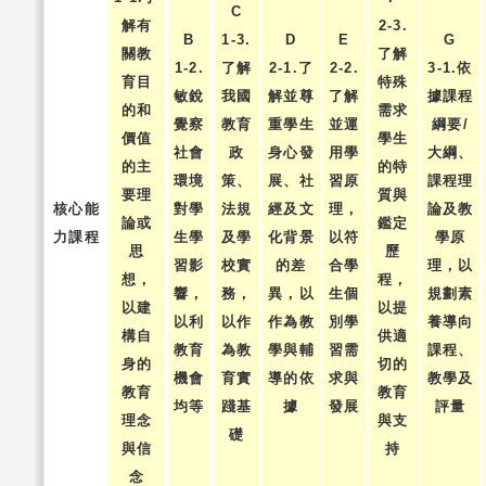
C
解有
2-3.
B
1-3.
D
E
G
關教
了解
1-2.
了解
2-1.了
2-2.
3-1.依
育目
特殊
敏銳
我國
解並尊
了解
據課程
的和
需求
覺察
教育
重學生
並運
綱要/
價值
學生
社會
政
身心發
用學
大綱、
的主
的特
環境
策、
展、社
習原
課程理
要理
質與
核心能
對學
法規
經及文
理，
論及教
論或
鑑定
力課程
生學
及學
化背景
以符
學原
思
歷
習影
校實
的差
合學
理，以
想，
程，
響，
務，
異，以
生個
規劃素
以建
以提
以利
以作
作為教
別學
養導向
構自
供適
教育
為教
學與輔
習需
課程、
身的
切的
機會
育實
導的依
求與
教學及
教育
教育
均等
踐基
據
發展
評量
理念
與支
礎
與信
持
念