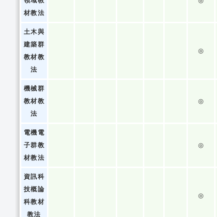
領域教
◎
材教法
土木與
建築群
◎
教材教
法
機械群
教材教
◎
法
電機電
子群教
◎
材教法
資訊科
技概論
◎
科教材
教法