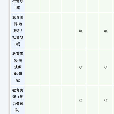
社會領
域)
教育實
習(地
理科/
◎
◎
社會領
域)
教育實
習(表
演戲
◎
◎
劇/領
域)
教育實
習（動
◎
◎
力機械
群）