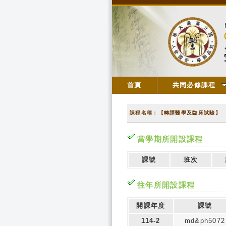
首頁
共同必修課程
課程名稱：【轉譯醫學及臨床試驗】
當學期所開設課程
課號
班次
往年所開設課程
開課年度
課號
114-2
md&ph5072