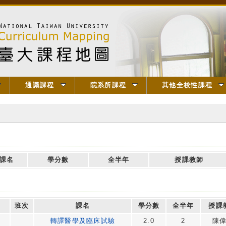
通識課程
院系所課程
其他全校性課程
課名
學分數
全半年
授課教師
班次
課名
學分數
全半年
授課
轉譯醫學及臨床試驗
2.0
2
陳