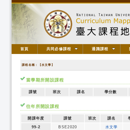
首頁
共同必修課程
通識課程
課程名稱：【水文學】
當學期所開設課程
課號
班次
課名
學分數
往年所開設課程
開課年度
課號
班次
課名
99-2
BSE2020
水文學