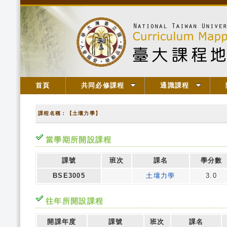
首頁
共同必修課程
通識課程
課程名稱：【土壤力學】
當學期所開設課程
課號
班次
課名
學分數
BSE3005
土壤力學
3.0
往年所開設課程
開課年度
課號
班次
課名