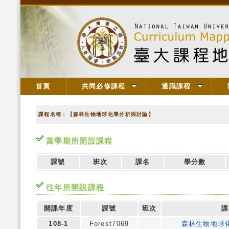
首頁
共同必修課程
通識課程
課程名稱：【森林生物地球化學分析與討論】
當學期所開設課程
課號
班次
課名
學分數
往年所開設課程
開課年度
課號
班次
課
108-1
Forest7069
森林生物地球