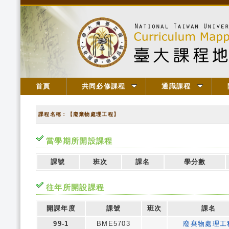
首頁
共同必修課程
通識課程
課程名稱：【廢棄物處理工程】
當學期所開設課程
課號
班次
課名
學分數
往年所開設課程
開課年度
課號
班次
課名
99-1
BME5703
廢棄物處理工