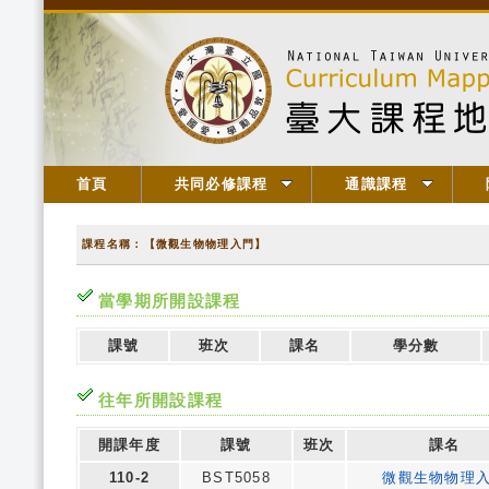
首頁
共同必修課程
通識課程
課程名稱：【微觀生物物理入門】
當學期所開設課程
課號
班次
課名
學分數
往年所開設課程
開課年度
課號
班次
課名
110-2
BST5058
微觀生物物理