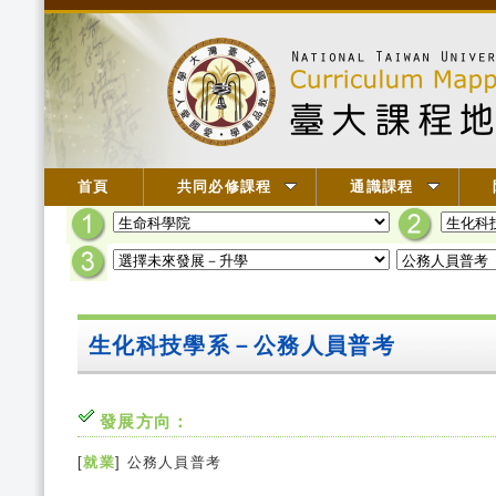
首頁
共同必修課程
通識課程
生化科技學系－公務人員普考
發展方向：
[
就業
] 公務人員普考