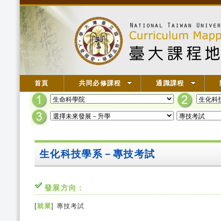
首頁
共同必修課程
通識課程
生化科技學系－專技考試
發展方向：
[
就業
] 專技考試