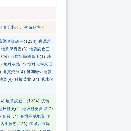
社會分析
、
生命科學
質調查導論一
(1234)
地質調
外地質學實習
(3)
地質調查三
(234)
地質科學導論上
(1)
地
2)
地球構造
(2)
地球化學原理
3)
地質資源
(4)
暑期野外地質
地質
(4)
科技英文
(34)
地球化
34)
地質調查二
(1234)
沉積
地球歷史
(2)
地球歷史實習
(2)
學實習
(34)
臺灣區域地質
(4)
)
古生物學
(123)
區域古海洋