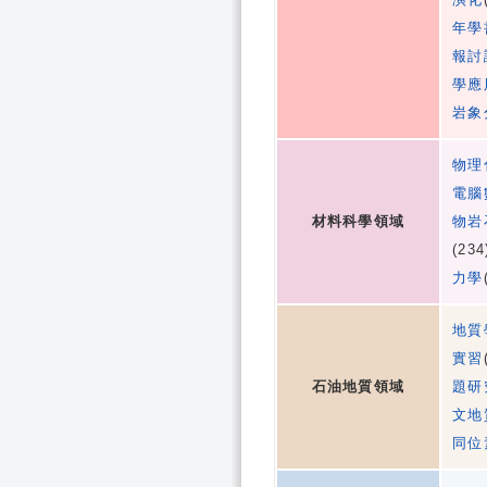
年學
報討
學應
岩象
物理
電腦
材料科學領域
物岩
(23
力學
地質
實習
石油地質領域
題研
文地
同位