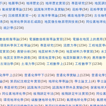
下
(4)
地層學
(34)
地球歷史
(2)
地球歷史實習
(2)
專題研究
(234)
地質調
3)
氣候變遷導論
(1234)
認識海洋野外及實驗
(34)
花粉學
(34)
花粉學實
一
(4)
沉積體系實習一
(4)
古海洋學導論
(234)
構造地形學
(234)
古生物
球
(34)
地球化學與岩石成因
()
地質微生物原理與技術
(34)
同位素地球
4)
統計學
(1234)
數值模擬導論
(234)
電腦數值模擬導論實習
(234)
電腦在地質上的應用
(
)
環境科學與工程導論
(234)
專題研究
(234)
流體力學
(1234)
工程地質學
質實習
(34)
應變分析
(34)
地質材料力學
(34)
地質材料力學實習
(34)
水
4)
地質災害野外調查
(34)
環境地質學
(34)
地震與斷層力學
(4)
應用數學
)
古湖泊學
(34)
土壤力學
(1234)
工程數學上
(1234)
工程數學下
(1234)
化學甲上
(1234)
普通化學甲下
(1234)
普通化學實驗上
(1234)
普通化學
論
(34)
第四紀沈積定年實習
(34)
地球化學導論
(3)
學士論文上
(4)
學士
34)
專題研究
(234)
認識海洋
(1234)
認識海洋野外及實驗
(34)
探索地球
4)
同位素地球化學
(34)
核飛跡定年法
(34)
核飛跡定年法實習
(34)
同位
4)
環境地球化學
(34)
碳酸鹽地球化學
(1234)
氣體地球化學
(234)
氣體
(34)
第四紀沈積物定年法
(34)
第四紀沈積物定年法實習
(34)
氣體地球