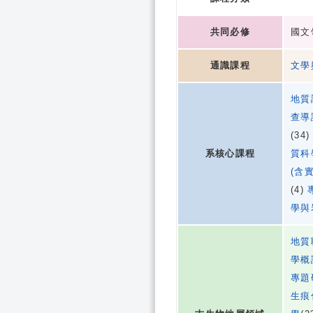
共同必修
國文
通識課程
文學
地質
查導
(34
系核心課程
質科
(含
(4)
學與
地質
學概
專題
生痕