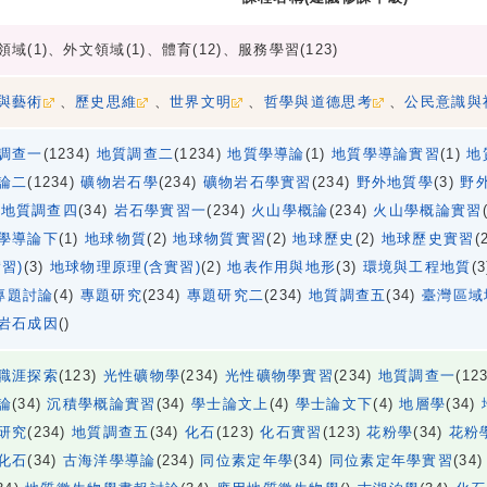
領域(1)、外文領域(1)、體育(12)、服務學習(123)
與藝術
、
歷史思維
、
世界文明
、
哲學與道德思考
、
公民意識與
調查一
(1234)
地質調查二
(1234)
地質學導論
(1)
地質學導論實習
(1)
地
論二
(1234)
礦物岩石學
(234)
礦物岩石學實習
(234)
野外地質學
(3)
野
)
地質調查四
(34)
岩石學實習一
(234)
火山學概論
(234)
火山學概論實習
學導論下
(1)
地球物質
(2)
地球物質實習
(2)
地球歷史
(2)
地球歷史實習
(
實習)
(3)
地球物理原理(含實習)
(2)
地表作用與地形
(3)
環境與工程地質
(
專題討論
(4)
專題研究
(234)
專題研究二
(234)
地質調查五
(34)
臺灣區域
岩石成因
()
職涯探索
(123)
光性礦物學
(234)
光性礦物學實習
(234)
地質調查一
(12
論
(34)
沉積學概論實習
(34)
學士論文上
(4)
學士論文下
(4)
地層學
(34)
研究
(234)
地質調查五
(34)
化石
(123)
化石實習
(123)
花粉學
(34)
花粉
化石
(34)
古海洋學導論
(234)
同位素定年學
(34)
同位素定年學實習
(34