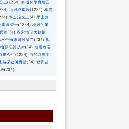
乙上
(1234)
有機化學實驗乙
234)
地球與環境
(1234)
地質
234)
學士論文上
(4)
學士論
化學實習一
(1234)
地球的奧
實驗
(34)
探索地球大數據
氣水合物專題討論二
(234)
地
生物原理與技術
(34)
地震危害
前世今生
(1234)
自然環境中
地熱探勘與實習
(34)
變質岩
教法
(234)