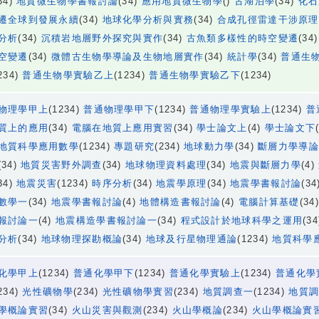
34)
地質微生物學書報討論
(34)
應用地質微生物學
()
古湖泊學
(34)
化石
遷全球到發展永續
(34)
地球化學分析與實務
(34)
合成孔徑雷達干涉原理
分析
(34)
沉積岩地層野外探究與實作
(34)
古魚類多樣性的時空變遷
(34
空變遷
(34)
微體古生物學導論及生物地層實作
(34)
統計學
(34)
普通生
234)
普通生物學實驗乙上
(1234)
普通生物學實驗乙下
(1234)
物理學甲上
(1234)
普通物理學甲下
(1234)
普通物理學實驗上
(1234)
普
質上的應用
(34)
電腦在地質上應用實習
(34)
學士論文上
(4)
學士論文下
地質科學應用數學
(1234)
專題研究
(234)
地球動力學
(34)
斷層力學導論
(34)
地質災害野外調查
(34)
地球物理資料處理
(34)
地震與斷層力學
(4)
34)
地震災害
(1234)
時序分析
(34)
地震學原理
(34)
地震學書報討論
(34
數學一
(34)
地震學書報討論
(4)
地體構造書報討論
(4)
電腦計算基礎
(34
報討論一
(4)
地震構造學書報討論一
(34)
程式設計於地球科學之運用
(3
分析
(34)
地球物理探勘概論
(34)
地球及行星物理通論
(1234)
地質科學
化學甲上
(1234)
普通化學甲下
(1234)
普通化學實驗上
(1234)
普通化學
234)
光性礦物學
(234)
光性礦物學實習
(234)
地質調查一
(1234)
地質
學概論實習
(34)
火山災害與觀測
(234)
火山學概論
(234)
火山學概論實