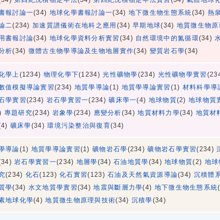
書報討論一
(34)
地球化學書報討論一
(34)
地下微生物生態系統
(34)
熱
論二
(234)
加速質譜儀術在地科之應用
(34)
早期地球
(34)
地質微生物原
用書報討論
(34)
地球化學資料分析實習
(34)
自然環境中的氮循環
(34)
分析
(34)
微體古生物學導論及生物地層實作
(34)
變質岩石學
(34)
化學上
(1234)
物理化學下
(1234)
光性礦物學
(234)
光性礦物學實習
(23
數值模擬導論實習
(234)
地質學導論
(1)
地質學導論實習
(1)
材料科學導
石學實習
(234)
岩石學實習一
(234)
礦床學一
(4)
地球物質
(2)
地球物質
4)
專題研究
(234)
岩象學
(234)
應變分析
(34)
地質材料力學
(34)
地質材
(4)
礦床學
(34)
環境污染整治與復育
(34)
學導論
(1)
地質學導論實習
(1)
礦物岩石學
(234)
礦物岩石學實習
(234)
(34)
岩石學實習一
(234)
地層學
(34)
石油地質學
(34)
地球物質
(2)
地球
究
(234)
化石
(123)
化石實習
(123)
石油及天然氣資源導論
(34)
沉積體
質學
(34)
水文地質學實習
(34)
地震與斷層力學
(4)
地下微生物生態系統
素地球化學
(4)
地質微生物原理與技術
(34)
沉積學
(34)