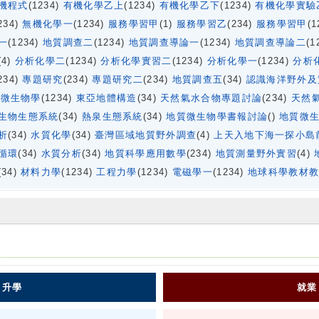
機程式
(1234)
有機化學乙上
(1234)
有機化學乙下
(1234)
有機化學實驗
234)
無機化學一
(1234)
服務學習甲
(1)
服務學習乙
(234)
服務學習甲
(1
一
(1234)
地質調查二
(1234)
地質調查導論一
(1234)
地質調查導論二
(1
(4)
分析化學二
(1234)
分析化學實習二
(1234)
分析化學一
(1234)
分析
234)
專題研究
(234)
專題研究二
(234)
地質調查五
(34)
認識海洋野外及
)
微生物學
(1234)
東亞地體構造
(34)
天然氣水合物專題討論
(234)
天然
生物生態系統
(34)
熱泉生態系統
(34)
地質微生物學書報討論
()
地質微
析
(34)
水質化學
(34)
臺灣區域地質野外調查
(4)
上天入地下海一探小島
循環
(34)
水質分析
(34)
地質科學應用數學
(234)
地質測量野外實習
(4)
(34)
材料力學
(1234)
工程力學
(1234)
電磁學一
(1234)
地球科學教材
圖
升學
就業