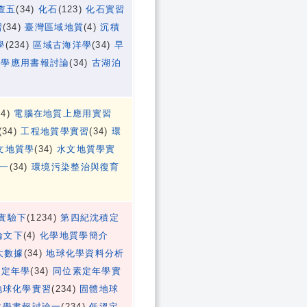
查五
(34)
化石
(123)
化石實習
習
(34)
臺灣區域地質
(4)
沉積
學
(234)
區域古海洋學
(34)
早
化學應用書報討論
(34)
古湖泊
34)
電腦在地質上應用實習
(34)
工程地質學實習
(34)
環
文地質學
(34)
水文地質學實
一
(34)
環境污染整治與復育
實驗下
(1234)
第四紀沈積定
論文下
(4)
化學地質學簡介
大數據
(34)
地球化學資料分析
素定年學
(34)
同位素定年學實
地球化學實習
(234)
固體地球
化學書報討論一
(234)
低溫定