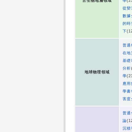
古生物地層領域
學
(2
從變
數據
的時
下
(1
普通
在地
基礎
分析
地球物理領域
學
(2
應用
學書
害度
普通
論
(1
沉積