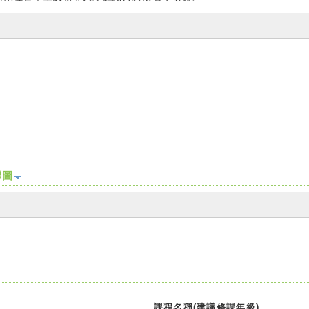
聯圖
課程名稱(建議修課年級)