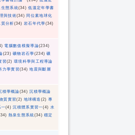
泉生態系統
(34)
低溫定年學書
理與技術
(34)
同位素地球化
水質分析
(34)
岩石年代學
(34)
4)
電腦數值模擬導論
(234)
論
(23)
礦物岩石學
(234)
礦
實習
(2)
環境科學與工程導論
料力學實習
(34)
地震與斷層
沉積學概論
(34)
沉積學概論
物質實習
(2)
地球構造
(2)
專
系一
(4)
沉積體系實習一
(4)
水
(34)
熱泉生態系統
(34)
穩定