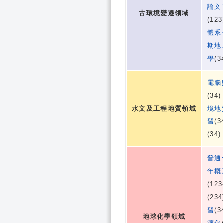
論文
古環境變遷領域
(12
體系
期地
學
(3
電腦
(34
水文及工程地質領域
境地
習
(3
(34
普通
年概
(12
(23
習
(3
地球化學領域
演化