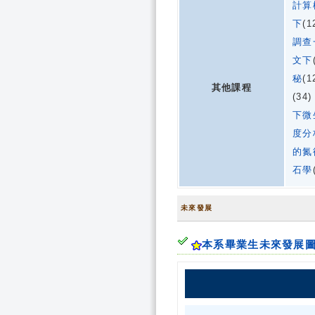
計算
下
(1
調查
文下
秘
(1
其他課程
(34
下微
度分
的氮
石學
未來發展
本系畢業生未來發展