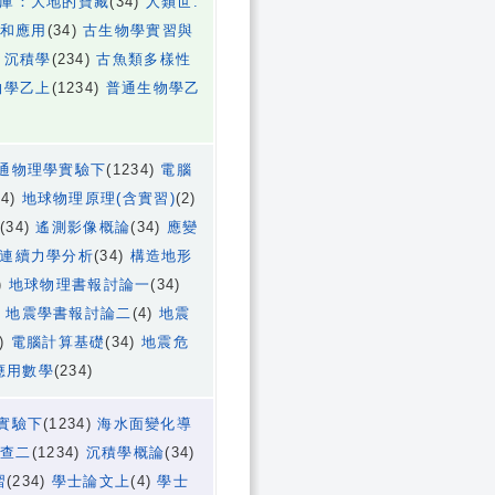
庫：大地的寶藏
(34)
人類世:
和應用
(34)
古生物學實習與
)
沉積學
(234)
古魚類多樣性
物學乙上
(1234)
普通生物學乙
通物理學實驗下
(1234)
電腦
(4)
地球物理原理(含實習)
(2)
(34)
遙測影像概論
(34)
應變
連續力學分析
(34)
構造地形
)
地球物理書報討論一
(34)
)
地震學書報討論二
(4)
地震
4)
電腦計算基礎
(34)
地震危
應用數學
(234)
實驗下
(1234)
海水面變化導
調查二
(1234)
沉積學概論
(34)
習
(234)
學士論文上
(4)
學士