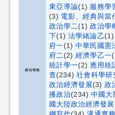
東亞導論
(1)
服務學
(3)
電影、經典與當
政治學二
(1)
政治學
下
(1)
法學緒論乙
(1
府一
(1)
中華民國憲
府二
(2)
經濟學乙一
統計學一
(2)
應用統
綜合領域
查
(234)
社會科學研
政治經濟發展
(3)
政
播政治
(234)
中國大
國大陸政治經濟發展
綱寫作
(34)
溝通實