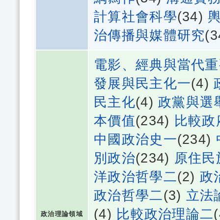
計算社會科學
(34)
治傳播與媒體研究
(
電影、經典與當代重
發展與民主化一
(4)
民主化
(4)
政黨與選
本價值
(234)
比較政
中國政治史一
(234)
別政治
(234)
原住民
洋政治哲學二
(2)
政
政治哲學二
(3)
立法
(4)
比較政治理論二
政治理論領域